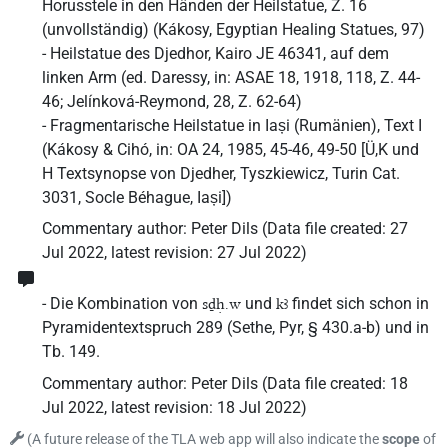
Horusstele in den Händen der Heilstatue, Z. 16
(unvollständig) (Kákosy, Egyptian Healing Statues, 97)
- Heilstatue des Djedhor, Kairo JE 46341, auf dem
linken Arm (ed. Daressy, in: ASAE 18, 1918, 118, Z. 44-
46; Jelínková-Reymond, 28, Z. 62-64)
- Fragmentarische Heilstatue in Iași (Rumänien), Text I
(Kákosy & Cihó, in: OA 24, 1985, 45-46, 49-50 [Ü,K und
H Textsynopse von Djedher, Tyszkiewicz, Turin Cat.
3031, Socle Béhague, Iași])
Commentary author
:
Peter Dils
(
Data file created
:
27
Jul 2022
,
latest revision
:
27 Jul 2022
)
- Die Kombination von
und
findet sich schon in
sḏḥ.w
kꜣ
Pyramidentextspruch 289 (Sethe, Pyr, § 430.a-b) und in
Tb. 149.
Commentary author
:
Peter Dils
(
Data file created
:
18
Jul 2022
,
latest revision
:
18 Jul 2022
)
(
A future release of the TLA web app will also indicate the
scope
of