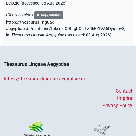
Leipzig (accessed:
08 Aug 2026
)
(
Short citation
)
Copy citation
https://thesaurus-linguae-
aegyptiae.de/sentence/token/ICIBhgbClqFzRkEZtVA5Dyqcbv8,
in
:
Thesaurus Linguae Aegyptiae
(
accessed
:
08 Aug 2026
)
Thesaurus Linguae Aegyptiae
https://thesaurus-linguae-aegyptiae.de
Contact
Imprint
Privacy Policy