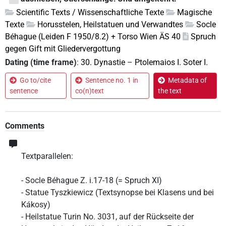
Scientific Texts / Wissenschaftliche Texte
Magische
Texte
Horusstelen, Heilstatuen und Verwandtes
Socle
Béhague (Leiden F 1950/8.2) + Torso Wien ÄS 40
Spruch
gegen Gift mit Gliedervergottung
Dating (time frame)
:
30. Dynastie
–
Ptolemaios I. Soter I.
Go to/cite
Sentence no. 1 in
Metadata of
sentence
co(n)text
the text
Comments
Textparallelen:
- Socle Béhague Z. i.17-18 (= Spruch XI)
- Statue Tyszkiewicz (Textsynopse bei Klasens und bei
Kákosy)
- Heilstatue Turin No. 3031, auf der Rückseite der