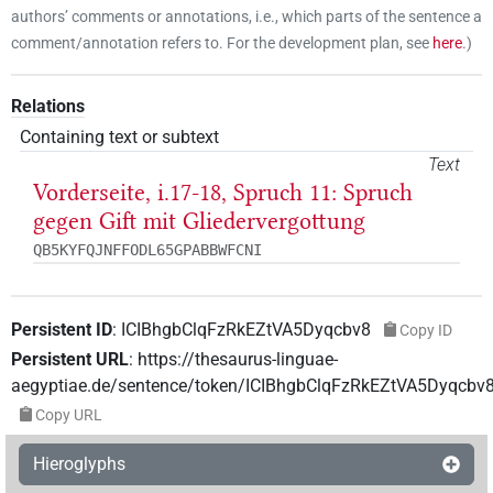
authors’ comments or annotations, i.e., which parts of the sentence a
comment/annotation refers to. For the development plan, see
here
.
)
Relations
Containing text or subtext
Text
Vorderseite, i.17-18, Spruch 11: Spruch
gegen Gift mit Gliedervergottung
QB5KYFQJNFFODL65GPABBWFCNI
Persistent ID
:
ICIBhgbClqFzRkEZtVA5Dyqcbv8
Copy ID
Persistent URL
:
https://thesaurus-linguae-
aegyptiae.de/sentence/token/ICIBhgbClqFzRkEZtVA5Dyqcbv
Copy URL
Hieroglyphs