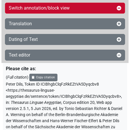
Switch annotation/block view
Translation
Dating of Text
Text editor
Please cite as
:
(
Full citation
)
Copy citation
Peter Dils
,
Token ID ICIBhgbClqFzRkEZtVA5Dyqcbv8
<https://thesaurus-linguae-
aegyptiae.de/sentence/token/ICIBhgbClqFzRkEZtVA5Dyqcbv8>
,
in
:
Thesaurus Linguae Aegyptiae
,
Corpus edition 20, Web app
version 2.5.1, 5 Jun 2026, ed. by Tonio Sebastian Richter & Daniel
A. Werning on behalf of the Berlin-Brandenburgische Akademie
der Wissenschaften and Hans-Werner Fischer-Elfert & Peter Dils
on behalf of the Sächsische Akademie der Wissenschaften zu