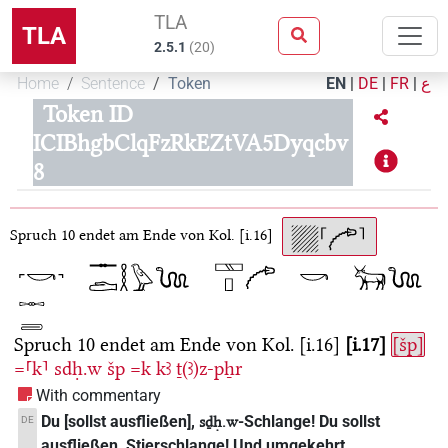
TLA
TLA
2.5.1
(
20
)
Home
Sentence
Token
EN
|
DE
|
FR
|
ع
Token ID
ICIBhgbClqFzRkEZtVA5Dyqcbv
8
Spruch 10 endet am Ende von Kol. [i.16]
Spruch 10 endet am Ende von Kol. [i.16]
i.17
[šp]
=⸢k⸣
sdḥ.w
šp
=k
kꜣ
ṯ(ꜣ)z-pẖr
With commentary
Du [sollst ausfließen],
-Schlange! Du sollst
DE
sḏḥ.w
ausfließen, Stierschlange! Und umgekehrt.