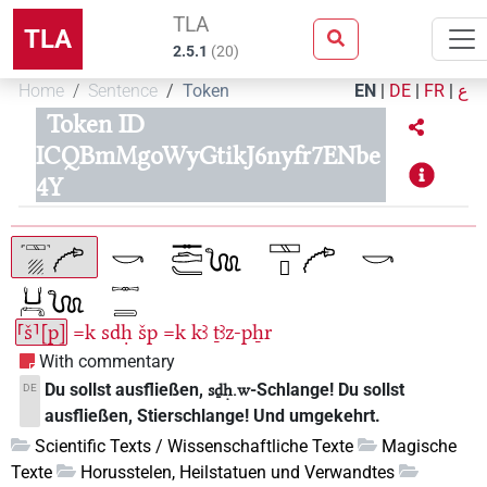
TLA
TLA
2.5.1
(
20
)
Home
Sentence
Token
EN
|
DE
|
FR
|
ع
Token ID
ICQBmMgoWyGtikJ6nyfr7ENbe
4Y
⸢š⸣[p]
=k
sdḥ
šp
=k
kꜣ
ṯꜣz-pẖr
With commentary
Du sollst ausfließen,
-Schlange! Du sollst
DE
sḏḥ.w
ausfließen, Stierschlange! Und umgekehrt.
Scientific Texts / Wissenschaftliche Texte
Magische
Texte
Horusstelen, Heilstatuen und Verwandtes