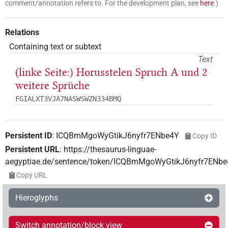
comment/annotation refers to. For the development plan, see
here
.
)
Relations
Containing text or subtext
Text
(linke Seite:) Horusstelen Spruch A und 2
weitere Sprüche
FGIALXT3VJA7NASWSWZN334BMQ
Persistent ID
:
ICQBmMgoWyGtikJ6nyfr7ENbe4Y
Copy ID
Persistent URL
:
https://thesaurus-linguae-
aegyptiae.de/sentence/token/ICQBmMgoWyGtikJ6nyfr7ENb
Copy URL
Hieroglyphs
Switch annotation/block view