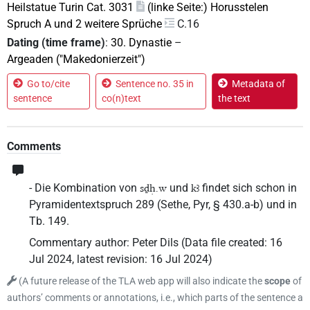
Heilstatue Turin Cat. 3031
(linke Seite:) Horusstelen
Spruch A und 2 weitere Sprüche
C.16
Dating (time frame)
:
30. Dynastie
–
Argeaden ("Makedonierzeit")
Go to/cite
Sentence no. 35 in
Metadata of
sentence
co(n)text
the text
Comments
- Die Kombination von
und
findet sich schon in
sḏḥ.w
kꜣ
Pyramidentextspruch 289 (Sethe, Pyr, § 430.a-b) und in
Tb. 149.
Commentary author
:
Peter Dils
(
Data file created
:
16
Jul 2024
,
latest revision
:
16 Jul 2024
)
(
A future release of the TLA web app will also indicate the
scope
of
authors’ comments or annotations, i.e., which parts of the sentence a