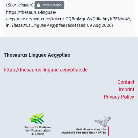
(
Short citation
)
Copy citation
https://thesaurus-linguae-
aegyptiae.de/sentence/token/ICQBmMgoWyGtikJ6nyfr7ENbe4Y,
in
:
Thesaurus Linguae Aegyptiae
(
accessed
:
09 Aug 2026
)
Thesaurus Linguae Aegyptiae
https://thesaurus-linguae-aegyptiae.de
Contact
Imprint
Privacy Policy