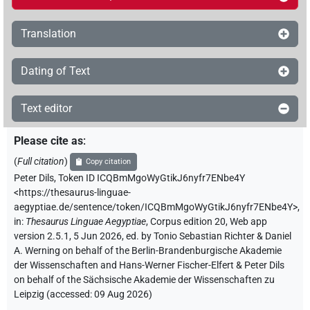
Translation
Dating of Text
Text editor
Please cite as
:
(
Full citation
)
Copy citation
Peter Dils
,
Token ID ICQBmMgoWyGtikJ6nyfr7ENbe4Y
<https://thesaurus-linguae-
aegyptiae.de/sentence/token/ICQBmMgoWyGtikJ6nyfr7ENbe4Y>
,
in
:
Thesaurus Linguae Aegyptiae
,
Corpus edition 20, Web app
version 2.5.1, 5 Jun 2026, ed. by Tonio Sebastian Richter & Daniel
A. Werning on behalf of the Berlin-Brandenburgische Akademie
der Wissenschaften and Hans-Werner Fischer-Elfert & Peter Dils
on behalf of the Sächsische Akademie der Wissenschaften zu
Leipzig (accessed:
09 Aug 2026
)