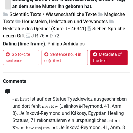
an dem seine Mutter ihn geboren hat.
Scientific Texts / Wissenschaftliche Texte
Magische
Texte
Horusstelen, Heilstatuen und Verwandtes
Heilstatue des Djedher (Kairo JE 46341)
Sieben Sprüche
gegen Gift
J-R 76 = D 72
Dating (time frame)
:
Philipp Arrhidaios
Go to/cite
Sentence no. 4 in
Metadata of
sentence
co(n)text
the text
Comments
-
: Ist auf der Statue Tyszkiewicz ausgeschrieben
m hrw
und dort fehlt
(Jelínková-Reymond, 41, Anm.
m/n Rꜥw
8). Jelínková-Reymond und Kákosy, Egyptian Healing
Statues, 71 rekonstruieren ein ursprüngliches
snf n.j
. Jelínková-Reymond, 41, Anm. 8
Rꜥw m hrw msi̯ mw.t=f