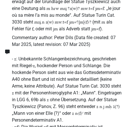
erwägt auf der Grundlage der Statue Tyszkiewicz auch
eine Deutung als
: „le jour
m hrw msi̯ ⸮s(w)? mw.t=f jm=f
où sa mère l’a mis au monde“. Auf Statue Turin Cat.
3030 steht
(mit
als
msi̯.n s(w) mw.t=f jm=⸮{m}〈f〉?
m
Fehler für
, oder mit
als Adverb statt
).
f
jm
jm=f
Commentary author
:
Peter Dils
(
Data file created
:
07
Mar 2025
,
latest revision
:
07 Mar 2025
)
-
: Unbekannte Schlangenbezeichnung, geschrieben
z
mit Riegel-
, hockender Person und Schlange. Die
z
hockende Person sieht aus wie das Gottesdeterminativ
A40 ohne Bart und ist nicht weiter detailliert (keine
Arme, keine Attribute). Auf Statue Turin Cat. 3030 steht
mit der Personenhieroglyphe A1: „Mann“. Eingetragen
z
in LGG 6, 69b als
ohne Übersetzung. Auf der Statue
z
Tyszkiewicz (Panov, Z. 96) steht entweder
z n.j mḥ 1(?)
„Mann von einer Elle (?)“ oder
mit
z n〈f〉ꜥ
Personendeterminativ A1.
-
: Die Wurzel
mit Messerdeterminativ ist