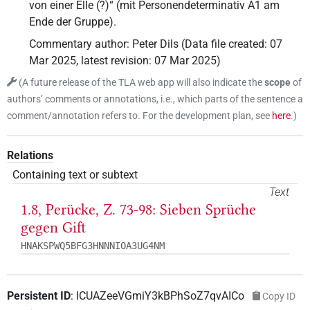
von einer Elle (?)“ (mit Personendeterminativ A1 am
Ende der Gruppe).
Commentary author
:
Peter Dils
(
Data file created
:
07
Mar 2025
,
latest revision
:
07 Mar 2025
)
(
A future release of the TLA web app will also indicate the
scope
of
authors’ comments or annotations, i.e., which parts of the sentence a
comment/annotation refers to. For the development plan, see
here
.
)
Relations
Containing text or subtext
Text
1.8, Perücke, Z. 73-98: Sieben Sprüche
gegen Gift
HNAKSPWQ5BFG3HNNNIOA3UG4NM
Persistent ID
:
ICUAZeeVGmiY3kBPhSoZ7qvAICo
Copy ID