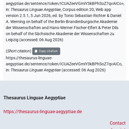
aegyptiae.de/sentence/token/ICUAZeeVGmiY3kBPhSoZ7qvAICo>
,
in
:
Thesaurus Linguae Aegyptiae
,
Corpus edition 20, Web app
version 2.5.1, 5 Jun 2026, ed. by Tonio Sebastian Richter & Daniel
A. Werning on behalf of the Berlin-Brandenburgische Akademie
der Wissenschaften and Hans-Werner Fischer-Elfert & Peter Dils
on behalf of the Sächsische Akademie der Wissenschaften zu
Leipzig (accessed:
06 Aug 2026
)
(
Short citation
)
Copy citation
https://thesaurus-linguae-
aegyptiae.de/sentence/token/ICUAZeeVGmiY3kBPhSoZ7qvAICo,
in
:
Thesaurus Linguae Aegyptiae
(
accessed
:
06 Aug 2026
)
Thesaurus Linguae Aegyptiae
https://thesaurus-linguae-aegyptiae.de
Contact