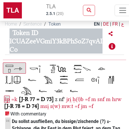
TLA
TLA
2.5.1
(
20
)
Home
Sentence
Token
EN
|
DE
|
FR
|
ع
Token ID
ICUAZeeVGmiY3kBPhSoZ7qvAI
Co
šp
=k
J-R 77 = D 73
z
nfꜥ
jri̯
ḥ(ꜣ)b
=f
m
snf
m
hrw
J-R 78 = D 74
msi̯
s(w)
mw.t
=f
jm
=f
With commentary
Du sollst ausfließen, du bissige/zischende (?)
-
DE
z
Schlange, die ihr Fest in dem Blut feiert, an dem Tag,