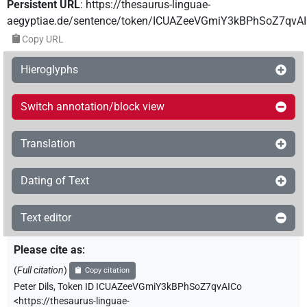
Persistent URL
:
https://thesaurus-linguae-
aegyptiae.de/sentence/token/ICUAZeeVGmiY3kBPhSoZ7qvA
Copy URL
Hieroglyphs
Switch annotation/block view
Translation
Dating of Text
Text editor
Please cite as
:
(
Full citation
)
Copy citation
Peter Dils
,
Token ID ICUAZeeVGmiY3kBPhSoZ7qvAICo
<https://thesaurus-linguae-