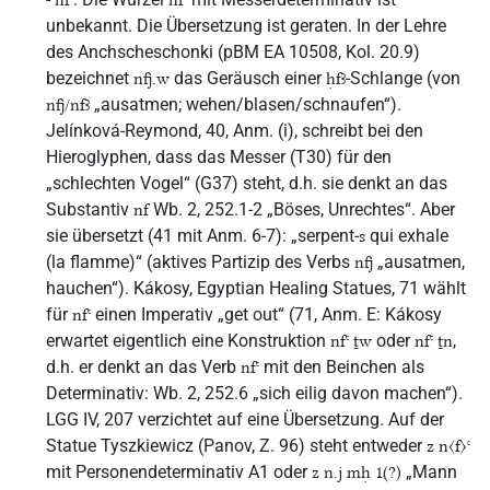
nfꜥ
nfꜥ
unbekannt. Die Übersetzung ist geraten. In der Lehre
des Anchscheschonki (pBM EA 10508, Kol. 20.9)
bezeichnet
das Geräusch einer
-Schlange (von
nfj.w
ḥfꜣ
„ausatmen; wehen/blasen/schnaufen“).
nfj/nfꜣ
Jelínková-Reymond, 40, Anm. (i), schreibt bei den
Hieroglyphen, dass das Messer (T30) für den
„schlechten Vogel“ (G37) steht, d.h. sie denkt an das
Substantiv
Wb. 2, 252.1-2 „Böses, Unrechtes“. Aber
nf
sie übersetzt (41 mit Anm. 6-7): „serpent-
qui exhale
s
(la flamme)“ (aktives Partizip des Verbs
„ausatmen,
nfj
hauchen“). Kákosy, Egyptian Healing Statues, 71 wählt
für
einen Imperativ „get out“ (71, Anm. E: Kákosy
nfꜥ
erwartet eigentlich eine Konstruktion
oder
,
nfꜥ ṯw
nfꜥ ṯn
d.h. er denkt an das Verb
mit den Beinchen als
nfꜥ
Determinativ: Wb. 2, 252.6 „sich eilig davon machen“).
LGG IV, 207 verzichtet auf eine Übersetzung. Auf der
Statue Tyszkiewicz (Panov, Z. 96) steht entweder
z n〈f〉ꜥ
mit Personendeterminativ A1 oder
„Mann
z n.j mḥ 1(?)