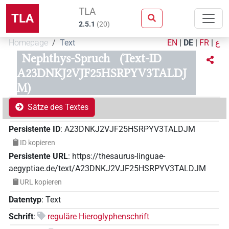
TLA
TLA
2.5.1
(
20
)
Homepage
Text
EN
|
DE
|
FR
|
ع
Nephthys-Spruch
(Text-ID
A23DNKJ2VJF25HSRPYV3TALDJ
M)
Sätze des Textes
Persistente ID
:
A23DNKJ2VJF25HSRPYV3TALDJM
ID kopieren
Persistente URL
:
https://thesaurus-linguae-
aegyptiae.de/text/A23DNKJ2VJF25HSRPYV3TALDJM
URL kopieren
Datentyp
:
Text
Schrift
:
reguläre Hieroglyphenschrift