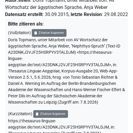
Autor:innen
:
Doris Topmann
;
unter Mitarbeit von
:
AV
Wortschatz der ägyptischen Sprache
,
Anja Weber
Datensatz erstellt
:
30.09.2015
,
letzte Revision
:
29.08.2022
Bitte zitieren als
:
(
Vollzitation
)
Zitation kopieren
Doris Topmann
,
unter Mitarbeit von
AV Wortschatz der
ägyptischen Sprache
,
Anja Weber
,
"Nephthys-Spruch" (
Text-ID
A23DNKJ2VJF25HSRPYV3TALDJM
)
<https://thesaurus-
linguae-
aegyptiae.de/text/A23DNKJ2VJF25HSRPYV3TALDJM>
,
in
:
Thesaurus Linguae Aegyptiae
,
Korpus-Ausgabe 20, Web-App-
Version 2.5.1, 5.6.2026, hrsg. von Tonio Sebastian Richter &
Daniel A. Werning im Auftrag der Berlin-Brandenburgischen
Akademie der Wissenschaften und Hans-Werner Fischer-Elfert &
Peter Dils im Auftrag der Sächsischen Akademie der
Wissenschaften zu Leipzig (Zugriff am:
7.8.2026
)
(
Kurzzitation
)
Zitation kopieren
https://thesaurus-linguae-
aegyptiae.de/text/A23DNKJ2VJF25HSRPYV3TALDJM,
in
: