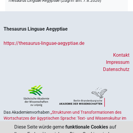
Thesaurus Linguae Aegyptiae
(
Zugriff am
:
7.8.2026
)
Thesaurus Linguae Aegyptiae
https://thesaurus-linguae-aegyptiae.de
Kontakt
Impressum
Datenschutz
Das Akademienvorhaben
„Strukturen und Transformationen des
Wortschatzes der ägyptischen Sprache: Text- und Wissenskultur im
Alten Ägypten‟
ist Teil des von Bund und Ländern geförderten
Diese Seite würde gerne
funktionale Cookies
auf
Akademienprogramms
, das der Erhaltung, Sicherung und