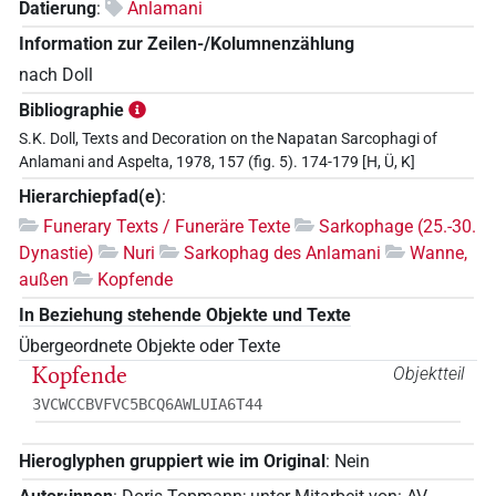
Datierung
:
Anlamani
Information zur Zeilen-/Kolumnenzählung
nach Doll
Bibliographie
S.K. Doll, Texts and Decoration on the Napatan Sarcophagi of
Anlamani and Aspelta, 1978, 157 (fig. 5). 174-179 [H, Ü, K]
Hierarchiepfad(e)
:
Funerary Texts / Funeräre Texte
Sarkophage (25.-30.
Dynastie)
Nuri
Sarkophag des Anlamani
Wanne,
außen
Kopfende
In Beziehung stehende Objekte und Texte
Übergeordnete Objekte oder Texte
Kopfende
Objektteil
3VCWCCBVFVC5BCQ6AWLUIA6T44
Hieroglyphen gruppiert wie im Original
:
Nein