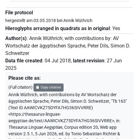
File protocol
hergestellt am 03.05.2018 bei Annik Wüthrich
Hieroglyphs arranged in quadrats as in original
:
Yes
Author(s)
:
Annik Wüthrich
;
with contributions by
:
AV
Wortschatz der ägyptischen Sprache
,
Peter Dils
,
Simon D.
Schweitzer
Data file created
:
04 Jul 2018
,
latest revision
:
27 Jun
2025
Please cite as
:
(
Full citation
)
Copy citation
Annik Wüthrich
,
with contributions by
AV Wortschatz der
ägyptischen Sprache
,
Peter Dils
,
Simon D. Schweitzer
,
"Tb 163"
(
Text ID AAWICVKZ75DYFA7HG36SIVVRRE
)
<https://thesaurus-linguae-
aegyptiae.de/text/AAWICVKZ75DYFA7HG36SIVVRRE>
,
in
:
Thesaurus Linguae Aegyptiae
,
Corpus edition 20, Web app
version 2.5.1, 5 Jun 2026, ed. by Tonio Sebastian Richter &