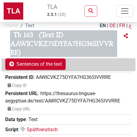
TLA
TLA
2.5.1
(
20
)
Home
Text
EN
|
DE
|
FR
|
ع
Tb 163
(Text ID
AAWICVKZ75DYFA7HG36SIVVR
RE)
Sentences of the text
Persistent ID
:
AAWICVKZ75DYFA7HG36SIVVRRE
Copy ID
Persistent URL
:
https://thesaurus-linguae-
aegyptiae.de/text/AAWICVKZ75DYFA7HG36SIVVRRE
Copy URL
Data type
:
Text
Script
:
Späthieratisch