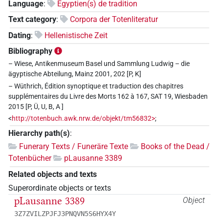
Language
:
Egyptien(s) de tradition
Text category
:
Corpora der Totenliteratur
Dating
:
Hellenistische Zeit
Bibliography
– Wiese, Antikenmuseum Basel und Sammlung Ludwig – die
ägyptische Abteilung, Mainz 2001, 202 [P, K]
– Wüthrich, Édition synoptique et traduction des chapitres
supplémentaires du Livre des Morts 162 à 167, SAT 19, Wiesbaden
2015 [P, Ü, U, B, A ]
<
http://totenbuch.awk.nrw.de/objekt/tm56832>
;
Hierarchy path(s)
:
Funerary Texts / Funeräre Texte
Books of the Dead /
Totenbücher
pLausanne 3389
Related objects and texts
Superordinate objects or texts
pLausanne 3389
Object
3Z7ZVILZPJFJ3PNQVN5S6HYX4Y