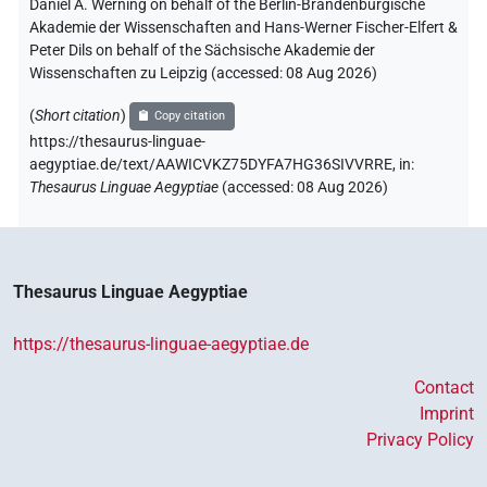
Daniel A. Werning on behalf of the Berlin-Brandenburgische
Akademie der Wissenschaften and Hans-Werner Fischer-Elfert &
Peter Dils on behalf of the Sächsische Akademie der
Wissenschaften zu Leipzig (accessed:
08 Aug 2026
)
(
Short citation
)
Copy citation
https://thesaurus-linguae-
aegyptiae.de/text/AAWICVKZ75DYFA7HG36SIVVRRE,
in
:
Thesaurus Linguae Aegyptiae
(
accessed
:
08 Aug 2026
)
Thesaurus Linguae Aegyptiae
https://thesaurus-linguae-aegyptiae.de
Contact
Imprint
Privacy Policy