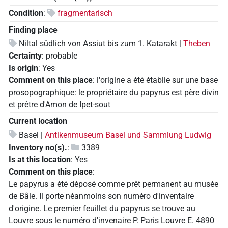
Condition
:
fragmentarisch
Finding place
Niltal südlich von Assiut bis zum 1. Katarakt |
Theben
Certainty
:
probable
Is origin
:
Yes
Comment on this place
:
l'origine a été établie sur une base
prosopographique: le propriétaire du papyrus est père divin
et prêtre d'Amon de Ipet-sout
Current location
Basel |
Antikenmuseum Basel und Sammlung Ludwig
Inventory no(s).
:
3389
Is at this location
:
Yes
Comment on this place
:
Le papyrus a été déposé comme prêt permanent au musée
de Bâle. Il porte néanmoins son numéro d'inventaire
d'origine. Le premier feuillet du papyrus se trouve au
Louvre sous le numéro d'invenaire P. Paris Louvre E. 4890