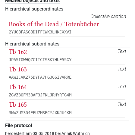
Related objects and texts
Hierarchical superordinates
Collective caption
Books of the Dead / Totenbücher
2YU6BFAS6BDIFFCWK3LHKCXXVI
Hierarchical subordinates
Tb 162
Text
JPA5IOWHQZGITCIS3K7HUE55GY
Tb 163
Text
AAWICVKZ75DYFA7HG36SIVVRRE
Tb 164
Text
ZGVZ3OFM3BAF3JFKLJRHYRTG4M
Tb 165
Text
3NWZUM3D4FEU7MSECYJXKJU4KM
File protocol
hergestellt am 03.05.2018 bei Annik Wüthrich