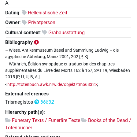
A.
Dating
:
Hellenistische Zeit
Owner
:
Privatperson
Cultural context
:
Grabausstattung
Bibliography
– Wiese, Antikenmuseum Basel und Sammlung Ludwig – die
ägyptische Abteilung, Mainz 2001, 202 [P, K]
– Wüthrich, Édition synoptique et traduction des chapitres
supplémentaires du Livre des Morts 162 à 167, SAT 19, Wiesbaden
2015 [P, Ü, U, B, A ]
<
http://totenbuch.awk.nrw.de/objekt/tm56832>
;
External references
Trismegistos
56832
Hierarchy path(s)
:
Funerary Texts / Funeräre Texte
Books of the Dead /
Totenbücher