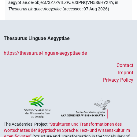
aegyptiae.de/object/3Z7ZVILZPJFJ3PNQVN5S6HYX4Y,
in
:
Thesaurus Linguae Aegyptiae
(
accessed
:
07 Aug 2026
)
Thesaurus Linguae Aegyptiae
https://thesaurus-linguae-aegyptiae.de
Contact
Imprint
Privacy Policy
The Academies’ Project
“Strukturen und Transformationen des
Wortschatzes der ägyptischen Sprache: Text- und Wissenskultur im
Alten Ägypten”
(Structure and Transformation in the Vocabulary of