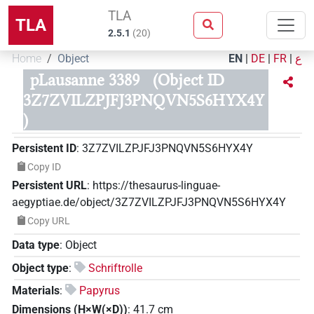
TLA
TLA
2.5.1
(
20
)
Home
Object
EN
|
DE
|
FR
|
ع
pLausanne 3389
(Object ID
3Z7ZVILZPJFJ3PNQVN5S6HYX4Y
)
Persistent ID
:
3Z7ZVILZPJFJ3PNQVN5S6HYX4Y
Copy ID
Persistent URL
:
https://thesaurus-linguae-
aegyptiae.de/object/3Z7ZVILZPJFJ3PNQVN5S6HYX4Y
Copy URL
Data type
:
Object
Object type
:
Schriftrolle
Materials
:
Papyrus
Dimensions (H×W(×D))
:
41.7
cm