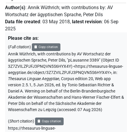
Author(s)
:
Annik Wüthrich
;
with contributions by
:
AV
Wortschatz der ägyptischen Sprache
,
Peter Dils
Data file created
:
03 May 2018
,
latest revision
:
06 Sep
2025
Please cite as
:
(
Full citation
)
Copy citation
Annik Wüthrich
,
with contributions by
AV Wortschatz der
ägyptischen Sprache
,
Peter Dils
,
"pLausanne 3389" (
Object ID
3Z7ZVILZPJFJ3PNQVN5S6HYX4Y
)
<https://thesaurus-linguae-
aegyptiae.de/object/3Z7ZVILZPJFJ3PNQVN5S6HYX4Y>
,
in
:
Thesaurus Linguae Aegyptiae
,
Corpus edition 20, Web app
version 2.5.1, 5 Jun 2026, ed. by Tonio Sebastian Richter &
Daniel A. Werning on behalf of the Berlin-Brandenburgische
Akademie der Wissenschaften and Hans-Werner Fischer-Elfert &
Peter Dils on behalf of the Sächsische Akademie der
Wissenschaften zu Leipzig (accessed:
07 Aug 2026
)
(
Short citation
)
Copy citation
https://thesaurus-linguae-