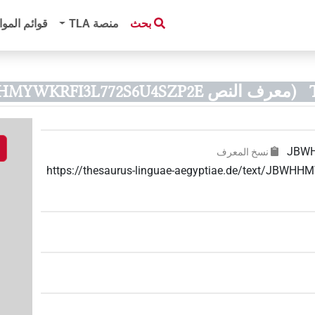
بحث
منصة‏ ‏TLA
قوائم الموا
(معرف النص JBWHHMYWKRFI3L772S6U4SZP2E)
JBWH
نسخ المعرف
https://thesaurus-linguae-aegyptiae.de/text/JBW