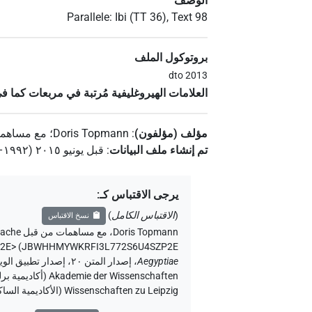
الوصف
Parallele: Ibi (TT 36), Text 98
بروتوكول الملف
dto 2013
العلامات الهيروغليفية مُرتبة في مربعات كما ف
مؤلف (مؤلفون)
:
Doris Topmann
؛
مع مساهما
تم إنشاء ملف البيانات
:
قبل يونيو ۲۰۱٥ (۱۹۹۲–۲۰۱٥)
يرجى الاقتباس كـ
:
(
الاقتباس الكامل
)
نسخ الاقتباس
Doris Topmann
،
مع مساهمات من قبل
rache
P2E>
)
JBWHHMYWKRFI3L772S6U4SZP2E
،
Aegyptiae
Wissenschaften zu Leipzig (الأكاديمية الساكسونية للعلوم والإنسانيات في لايبزيغ) (تم الوصول: