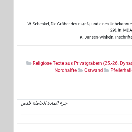
W. Schenkel, Die Gräber des
Pꜣ-ṯnf-j
und eines Unbekannten
129), in: MDAI
K. Jansen-Winkeln, Inschrifte
Religiöse Texte aus Privatgräbern (25.-26. Dynas
Nordhälfte
Ostwand
Pfeilerhall
جزء المادة الحاملة للنص