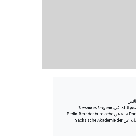
لنص
<https
،
في
:
Thesaurus Linguae
إصدار المتن ٢٠، إصدار تطبيق الويب ۱.٥.٢، ٢٠٢٦/٦/٥ ، نُشر بواسطة Tonio Sebastian Richter و Daniel A. Werning نيابة عن Berlin-Brandenburgische
Akademie der Wissenschaften (أكاديمية برلين-براندنبورغ للعلوم والإنسانيات) و Hans-Werner Fischer-Elfert و Peter Dils نيابة عن Sächsische Akademie der