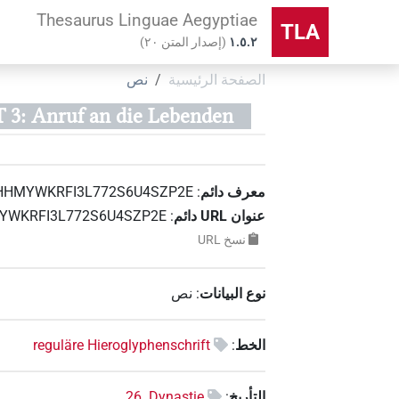
Thesaurus Linguae Aegyptiae
TLA
۱.٥.٢
(
إصدار المتن
٢٠
)
الصفحة الرئيسية
نص
T 3: Anruf an die Lebenden
معرف دائم
:
HMYWKRFI3L772S6U4SZP2E
عنوان‏ ‏URL‏ دائم
:
HHMYWKRFI3L772S6U4SZP2E
نسخ‏ ‏URL
نوع البيانات
:
نص
الخط
:
reguläre Hieroglyphenschrift
التأريخ
:
26. Dynastie