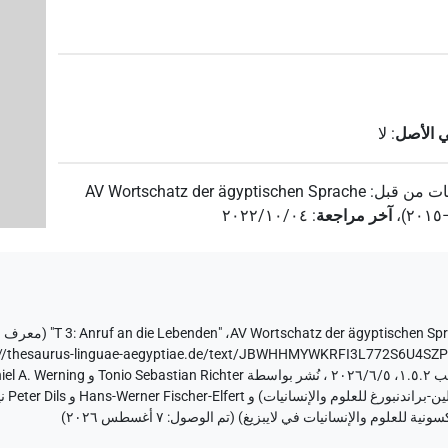
ي الأصل
:
لا
ت من قبل
:
AV Wortschatz der ägyptischen Sprache
،
آخر مراجعة
:
٢٠٢٢/١٠/٠٤
AV Wortschatz der ägyptischen Sp
،
"T 3: Anruf an die Lebenden" (
معرف ا
://thesaurus-linguae-aegyptiae.de/text/JBWHHMYWKRFI3L772S6U4SZ
٧ أغسطس ٢٠٢٦
)