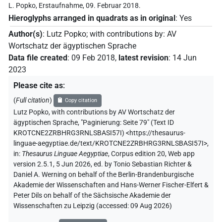
L. Popko, Erstaufnahme, 09. Februar 2018.
Hieroglyphs arranged in quadrats as in original
:
Yes
Author(s)
:
Lutz Popko
;
with contributions by
:
AV
Wortschatz der ägyptischen Sprache
Data file created
:
09 Feb 2018
,
latest revision
:
14 Jun
2023
Please cite as
:
(
Full citation
)
Copy citation
Lutz Popko
,
with contributions by
AV Wortschatz der
ägyptischen Sprache
,
"Paginierung: Seite 79" (
Text ID
KROTCNE2ZRBHRG3RNLSBASI57I
)
<https://thesaurus-
linguae-aegyptiae.de/text/KROTCNE2ZRBHRG3RNLSBASI57I>
,
in
:
Thesaurus Linguae Aegyptiae
,
Corpus edition 20, Web app
version 2.5.1, 5 Jun 2026, ed. by Tonio Sebastian Richter &
Daniel A. Werning on behalf of the Berlin-Brandenburgische
Akademie der Wissenschaften and Hans-Werner Fischer-Elfert &
Peter Dils on behalf of the Sächsische Akademie der
Wissenschaften zu Leipzig (accessed:
09 Aug 2026
)