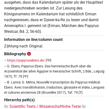
ausgehen, dass das Kalendarium später als der Haupttext
niedergeschrieben worden ist. Zur Lesung des
Königsnamens im Kalendarium hat schließlich Erman
nachgewiesen, dass er Djeser-ka-Re zu lesen und damit
Amenophis I. gemeint ist (Erman, Märchen des Papyrus
Westcar, Bd. 2, 56-60).
Information on line/column count
Zählung nach Original.
Bibliography
–
https://papyrusebers.de/
[*P]
– G. Ebers, Papyros Ebers. Das hermetische Buch über die
Arzneimittel der alten Ägypter in hieratischer Schrift, 2 Bde., Leipzig
1875, Tf. 79 [*F]
– B. Lanne, G. Métra, Nouvelle transcription du Papyrus médical
Ebers. Avec translittération, traduction, glossaire et index, Langues
et cultures anciennes 28 (Bruxelles 2017), Taf. 79 [T]
Hierarchy path(s)
:
Scientific Texts / Wissenschaftliche Texte