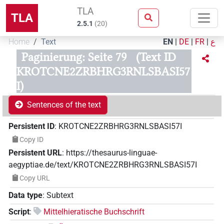
TLA
TLA
2.5.1
(
20
)
Home
Text
EN
|
DE
|
FR
|
ع
Paginierung: Seite 79
(Text ID
KROTCNE2ZRBHRG3RNLSBASI57
I)
Sentences of the text
Persistent ID
:
KROTCNE2ZRBHRG3RNLSBASI57I
Copy ID
Persistent URL
:
https://thesaurus-linguae-
aegyptiae.de/text/KROTCNE2ZRBHRG3RNLSBASI57I
Copy URL
Data type
:
Subtext
Script
:
Mittelhieratische Buchschrift