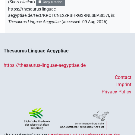
(
Short citation
)
Copy citation
https://thesaurus-linguae-
aegyptiae.de/text/KROTCNE2ZRBHRG3RNLSBASI57I,
in
:
Thesaurus Linguae Aegyptiae
(
accessed
:
09 Aug 2026
)
Thesaurus Linguae Aegyptiae
https://thesaurus-linguae-aegyptiae.de
Contact
Imprint
Privacy Policy