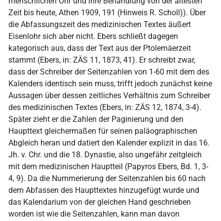
menschlichen Ohr und ihre Behandlung von der ältesten
Zeit bis heute, Athen 1909, 191 (Hinweis R. Scholl)). Über
die Abfassungszeit des medizinischen Textes äußert
Eisenlohr sich aber nicht. Ebers schließt dagegen
kategorisch aus, dass der Text aus der Ptolemäerzeit
stammt (Ebers, in: ZÄS 11, 1873, 41). Er schreibt zwar,
dass der Schreiber der Seitenzahlen von 1-60 mit dem des
Kalenders identisch sein muss, trifft jedoch zunächst keine
Aussagen über dessen zeitliches Verhältnis zum Schreiber
des medizinischen Textes (Ebers, in: ZÄS 12, 1874, 3-4).
Später zieht er die Zahlen der Paginierung und den
Haupttext gleichermaßen für seinen paläographischen
Abgleich heran und datiert den Kalender explizit in das 16.
Jh. v. Chr. und die 18. Dynastie, also ungefähr zeitgleich
mit dem medizinischen Hauptteil (Papyros Ebers, Bd. 1, 3-
4, 9). Da die Nummerierung der Seitenzahlen bis 60 nach
dem Abfassen des Haupttextes hinzugefügt wurde und
das Kalendarium von der gleichen Hand geschrieben
worden ist wie die Seitenzahlen, kann man davon