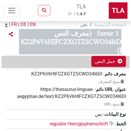
TLA
TLA
)
٢٠
(
۱.٥.٢
الصفحة الرئيسية
نص
EN
|
DE
|
FR
|
ع
Szene 5
(معرف النص
KZ2P6V6HIFCZXGTZSCWO34I6D
I)
جمل النص
معرف دائم
:
KZ2P6V6HIFCZXGTZSCWO34I6DI
نسخ المعرف
عنوان‏ ‏URL‏ دائم
:
https://thesaurus-linguae-
aegyptiae.de/text/KZ2P6V6HIFCZXGTZSCWO34I6DI
نسخ‏ ‏URL
نوع البيانات
:
نص
الخط
:
reguläre Hieroglyphenschrift