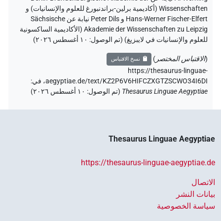
Wissenschaften (أكاديمية برلين-براندنبورغ للعلوم والإنسانيات) و
Hans-Werner Fischer-Elfert و Peter Dils نيابة عن Sächsische
Akademie der Wissenschaften zu Leipzig (الأكاديمية الساكسونية
للعلوم والإنسانيات في لايبزيغ) (تم الوصول:
١٠ أغسطس ٢٠٢٦
)
(
الاقتباس المختصر
)
نسخ الاقتباس
https://thesaurus-linguae-
aegyptiae.de/text/KZ2P6V6HIFCZXGTZSCWO34I6DI،
في
:
Thesaurus Linguae Aegyptiae
(
تم الوصول
:
١٠ أغسطس ٢٠٢٦
)
Thesaurus Linguae Aegyptiae
https://thesaurus-linguae-aegyptiae.de
الاتصال
بيانات النشر
سياسة الخصوصية