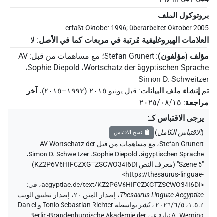
بروتوكول الملف
erfaßt Oktober 1996; überarbeitet Oktober 2005
العلامات الهيروغليفية مُرتبة في مربعات كما في الأصل
:
لا
مؤلف (مؤلفون)
:
Stefan Grunert
؛
مع مساهمات من قبل
:
AV
،
Sophie Diepold
،
Wortschatz der ägyptischen Sprache
Simon D. Schweitzer
تم إنشاء ملف البيانات
:
قبل يونيو ۲۰۱٥ (۱۹۹۲–۲۰۱٥)
،
آخر
مراجعة
:
٢٠٢٥/٠٨/١٥
يرجى الاقتباس كـ
:
(
الاقتباس الكامل
)
نسخ الاقتباس
Stefan Grunert
،
مع مساهمات من قبل
AV Wortschatz der
،
Simon D. Schweitzer
،
Sophie Diepold
،
ägyptischen Sprache
"Szene 5" (
معرف النص KZ2P6V6HIFCZXGTZSCWO34I6DI
)
<https://thesaurus-linguae-
aegyptiae.de/text/KZ2P6V6HIFCZXGTZSCWO34I6DI>
،
في
:
Thesaurus Linguae Aegyptiae
،
إصدار المتن ٢٠، إصدار تطبيق الويب
۱.٥.٢، ٢٠٢٦/٦/٥ ، نُشر بواسطة Tonio Sebastian Richter و Daniel
A. Werning نيابة عن Berlin-Brandenburgische Akademie der