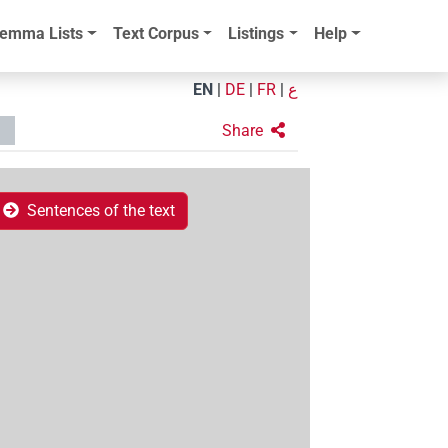
emma Lists
Text Corpus
Listings
Help
EN
|
DE
|
FR
|
ع
Share
Sentences of the text