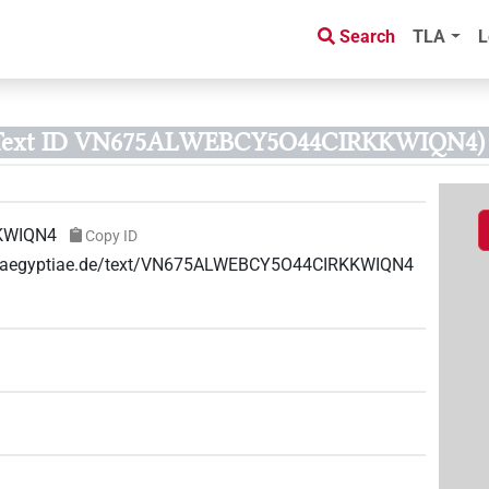
Search
TLA
L
Text ID VN675ALWEBCY5O44CIRKKWIQN4)
KWIQN4
Copy ID
uae-aegyptiae.de/text/VN675ALWEBCY5O44CIRKKWIQN4