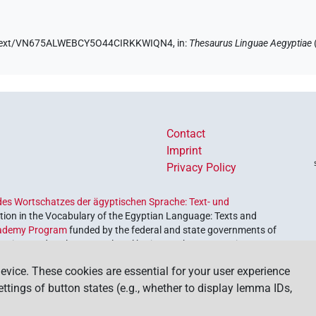
.de/text/VN675ALWEBCY5O44CIRKKWIQN4,
in
:
Thesaurus Linguae Aegyptiae
Contact
Imprint
Privacy Policy
es Wortschatzes der ägyptischen Sprache: Text- und
ion in the Vocabulary of the Egyptian Language: Texts and
ademy Program
funded by the federal and state governments of
etrieve and explore our cultural heritage. The program is
nces and Humanities
.
evice. These cookies are essential for your user experience
settings of button states (e.g., whether to display lemma IDs,