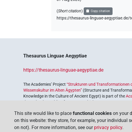
(
Short citation
)
Copy citation
https://thesaurus-linguae-aegyptiae
Thesaurus Linguae Aegyptiae
https://thesaurus-linguae-aegyptiae.de
The Academies’ Project
“Strukturen und Transformationen d
Wissenskultur im Alten Ägypten”
(Structure and Transformat
Knowledge in the Culture of Ancient Egypt) is part of the
Ac
the Federal Republic of Germany, which serves to preserve, r
coordinated by the
Union of the German Academies of Scie
This site would like to place
functional cookies
on your d
on this website: they store, for example, your individual 
on not). For more information, see our
privacy policy
.