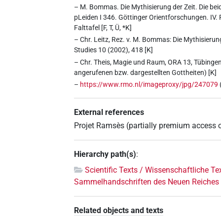
– M. Bommas. Die Mythisierung der Zeit. Die be
pLeiden I 346. Göttinger Orientforschungen. IV
Falttafel [F, T, Ü, *K]
– Chr. Leitz, Rez. v. M. Bommas: Die Mythisierun
Studies 10 (2002), 418 [K]
– Chr. Theis, Magie und Raum, ORA 13, Tübinge
angerufenen bzw. dargestellten Gottheiten) [K]
–
https://www.rmo.nl/imageproxy/jpg/247079
External references
Projet Ramsès (partially premium access 
Hierarchy path(s)
:
Scientific Texts / Wissenschaftliche Te
Sammelhandschriften des Neuen Reiches
Related objects and texts