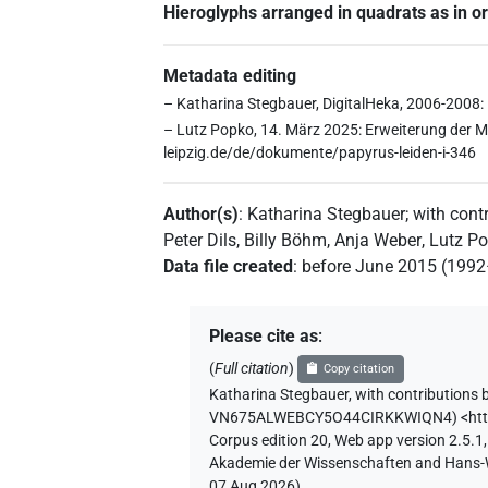
Hieroglyphs arranged in quadrats as in or
Metadata editing
– Katharina Stegbauer, DigitalHeka, 2006-2008:
– Lutz Popko, 14. März 2025: Erweiterung der Me
leipzig.de/de/dokumente/papyrus-leiden-i-346
Author(s)
:
Katharina Stegbauer
;
with cont
Peter Dils
,
Billy Böhm
,
Anja Weber
,
Lutz P
Data file created
:
before June 2015 (199
Please cite as
:
(
Full citation
)
Copy citation
Katharina Stegbauer
,
with contributions 
VN675ALWEBCY5O44CIRKKWIQN4
)
<ht
Corpus edition 20, Web app version 2.5.1,
Akademie der Wissenschaften and Hans-Wer
07 Aug 2026
)