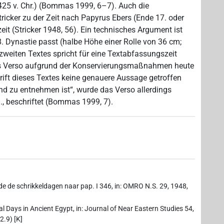
1425 v. Chr.) (Bommas 1999, 6–7). Auch die
tricker zu der Zeit nach Papyrus Ebers (Ende 17. oder
it (Stricker 1948, 56). Ein technisches Argument ist
18. Dynastie passt (halbe Höhe einer Rolle von 36 cm;
zweiten Textes spricht für eine Textabfassungszeit
das Verso aufgrund der Konservierungsmaßnahmen heute
hrift dieses Textes keine genauere Aussage getroffen
nd zu entnehmen ist“, wurde das Verso allerdings
I., beschriftet (Bommas 1999, 7).
nde de schrikkeldagen naar pap. I 346, in: OMRO N.S. 29, 1948,
Days in Ancient Egypt, in: Journal of Near Eastern Studies 54,
2.9) [K]