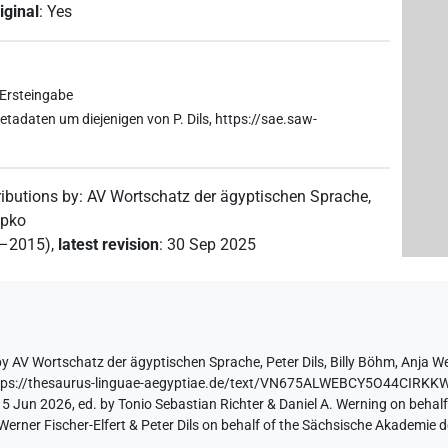
iginal
:
Yes
 Ersteingabe
tadaten um diejenigen von P. Dils, https://sae.saw-
ributions by
:
AV Wortschatz der ägyptischen Sprache
,
opko
2–2015)
,
latest revision
:
30 Sep 2025
by
AV Wortschatz der ägyptischen Sprache
,
Peter Dils
,
Billy Böhm
,
Anja W
tps://thesaurus-linguae-aegyptiae.de/text/VN675ALWEBCY5O44CIRKK
 5 Jun 2026, ed. by Tonio Sebastian Richter & Daniel A. Werning on behal
ner Fischer-Elfert & Peter Dils on behalf of the Sächsische Akademie d