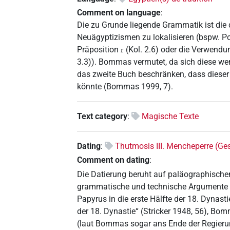
Comment on language
:
Die zu Grunde liegende Grammatik ist die d
Neuägyptizismen zu lokalisieren (bspw.
Präposition
(Kol. 2.6) oder die Verwendun
r
3.3)). Bommas vermutet, da sich diese we
das zweite Buch beschränken, dass dieser 
könnte (Bommas 1999, 7).
Text category
:
Magische Texte
Dating
:
Thutmosis III. Mencheperre (G
Comment on dating
:
Die Datierung beruht auf paläographischen
grammatische und technische Argumente un
Papyrus in die erste Hälfte der 18. Dynasti
der 18. Dynastie“ (Stricker 1948, 56), Bom
(laut Bommas sogar ans Ende der Regierun