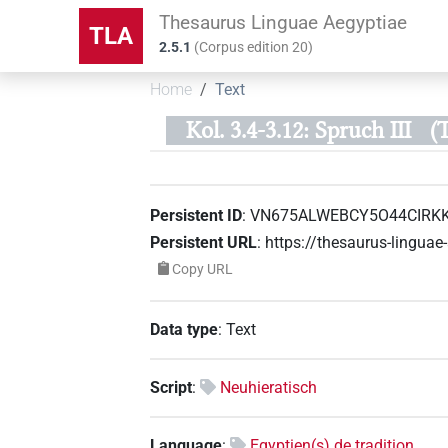
Thesaurus Linguae Aegyptiae
TLA
2.5.1
(
Corpus edition
20
)
Home
Text
Kol. 3.4-3.12: Spruch III
(
Persistent ID
:
VN675ALWEBCY5O44CIRK
Persistent URL
:
https://thesaurus-ling
Copy URL
Data type
:
Text
Script
:
Neuhieratisch
Language
:
Egyptien(s) de tradition