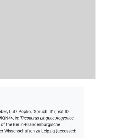
eber
,
Lutz Popko
,
"Spruch III" (
Text ID
WIQN4>
,
in
:
Thesaurus Linguae Aegyptiae
,
f of the Berlin-Brandenburgische
er Wissenschaften zu Leipzig (accessed: