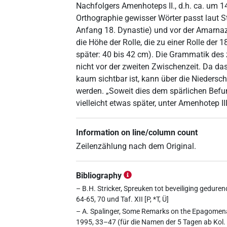
Nachfolgers Amenhoteps II., d.h. ca. um 
Orthographie gewisser Wörter passt laut S
Anfang 18. Dynastie) und vor der Amarnaze
die Höhe der Rolle, die zu einer Rolle der 
später: 40 bis 42 cm). Die Grammatik des 
nicht vor der zweiten Zwischenzeit. Da 
kaum sichtbar ist, kann über die Niedersc
werden. „Soweit dies dem spärlichen Befu
vielleicht etwas später, unter Amenhotep II
Information on line/column count
Zeilenzählung nach dem Original.
Bibliography
– B.H. Stricker, Spreuken tot beveiliging gedure
64-65, 70 und Taf. XII [P, *T, Ü]
– A. Spalinger, Some Remarks on the Epagomenal 
1995, 33–47 (für die Namen der 5 Tagen ab Kol. 