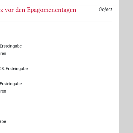
utz vor den Epagomenentagen
Object
 Ersteingabe
uren
08: Ersteingabe
 Ersteingabe
uren
gabe