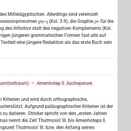
es Mittelägyptischen. Allerdings sind vereinzelt
 Possessivpronomen
(Kol. 3.9), die Graphie
für die
pꜣy=j
jw
g des Infinitivs statt des negativen Komplements (Kol.
nigen jüngeren grammatischen Formen fast alle auf
Textteil eine jüngere Redaktion als das erste Buch sein
esamtzeitraum)
–
Amenhotep II. Aacheperure
 Kriterien und wird durch orthographische,
terstützt. Aufgrund paläographischer Kriterien ist der
e zu datieren. Stricker spricht von den „ersten Jahren
mas nennt die Zeit Thutmosis’ III. bis Amenhoteps II.
gszeit Thutmosis’ III. bzw. den Anfang seines