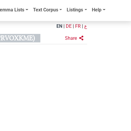
emma Lists
Text Corpus
Listings
Help
EN
|
DE
|
FR
|
ع
GPRVOXKME)
Share