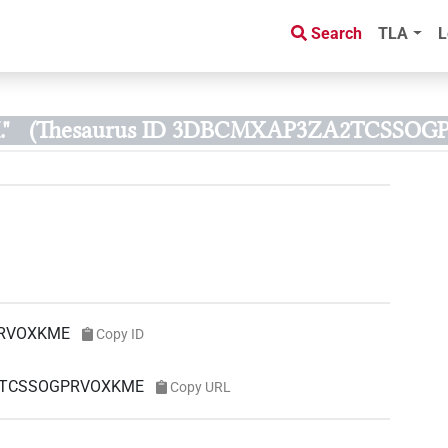
Search
TLA
L
"
(Thesaurus ID 3DBCMXAP3ZA2TCSSO
RVOXKME
Copy ID
ZA2TCSSOGPRVOXKME
Copy URL