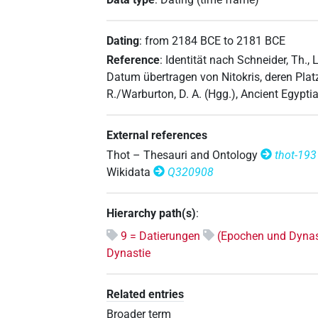
Dating
:
from
2184
BCE
to
2181
BCE
Reference
:
Identität nach Schneider, Th.,
Datum übertragen von Nitokris, deren Platz
R./Warburton, D. A. (Hgg.), Ancient Egypt
External references
Thot – Thesauri and Ontology
thot-193
Wikidata
Q320908
Hierarchy path(s)
:
9 = Datierungen
(Epochen und Dynas
Dynastie
Related entries
Broader term