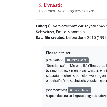
6. Dynastie
ID GH2RXLTQ2BCEHPQ6R2SPBER7OM
Editor(s)
:
AV Wortschatz der ägyptischen
Schweitzer
,
Emilia Mammola
Data file created
:
before June 2015 (199
Please cite as
:
(
Full citation
)
Copy citation
"Nemtiemsaf II. "Merenre II."" (Thes
by
Lutz Popko
,
Simon D. Schweitzer
,
Emil
Sebastian Richter & Daniel A. Werning on
on behalf of the Sächsische Akademie de
(
Short citation
)
Copy citation
https://thesaurus-linguae-aegyptia