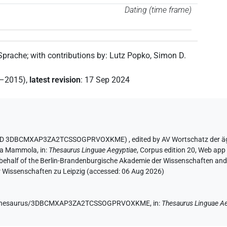
Dating (time frame)
 Sprache
;
with contributions by
:
Lutz Popko
,
Simon D.
2–2015)
,
latest revision
:
17 Sep 2024
aurus ID 3DBCMXAP3ZA2TCSSOGPRVOXKME)
,
edited by AV Wortschatz der 
ia Mammola
,
in
:
Thesaurus Linguae Aegyptiae
,
Corpus edition 20, Web app 
 behalf of the Berlin-Brandenburgische Akademie der Wissenschaften and 
r Wissenschaften zu Leipzig (accessed:
06 Aug 2026
)
e.de/thesaurus/3DBCMXAP3ZA2TCSSOGPRVOXKME,
in
:
Thesaurus Linguae A