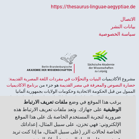
https://thesaurus-linguae-aegyptiae.de
الاتصال
بيانات النشر
سياسة الخصوصية
مشروع الأكاديميات ‏
البنيات والتحوُّلات في مفردات اللغة المصرية القديمة:
حضارة النصوص والمعرفة في مصر القديمة
هو جزء من
برنامج الاكاديميات
الممول من قبل الحكومة الاتحادية وحكومات الولايات بجمهورية ألمانيا
الاتحادية، وهو يهدف إلى الحفاظ على تراثنا الثقافي واسترجاعه واستكشافه.
يرغب هذا الموقع في وضع
ملفات تعريف الارتباط
يُنسَّق البرنامج من قِبل
اتحاد الأكاديميات الألمانية للعلوم والإنسانيات
‏.
الوظيفية
على جهازك. وتعد ملفات تعريف الارتباط هذه
ضرورية لتجربة المستخدم الخاصة بك على هذا الموقع
الإلكتروني: فهي تخزن، على سبيل المثال، إعداداتك
الخاصة لحالات الزر (على سبيل المثال، ما إذا كنت تريد