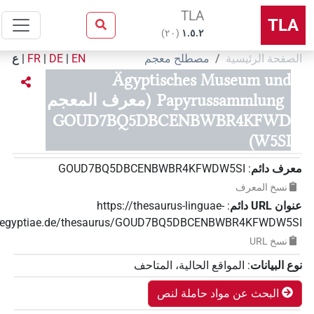
TLA
TLA
)
٢٠
(
۱.٥.٢
الصفحة الرئيسية
مصطلح معجم
EN
|
DE
|
FR
|
ع
Ägyptisches Museum und
Papyrussammlung
(معرف المعجم
GOUD7BQ5DBCENBWBR4KFWD
W5SI)
معرف دائم
:
GOUD7BQ5DBCENBWBR4KFWDW5SI
نسخ المعرف
عنوان‏ ‏URL‏ دائم
:
https://thesaurus-linguae-
aegyptiae.de/thesaurus/GOUD7BQ5DBCENBWBR4KFWDW5SI
نسخ‏ ‏URL
نوع البيانات
:
المواقع الحالية، المتاحف
البحث عن مواد حاملة لنص