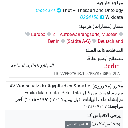
مراجع خارجية
thot-4371
Thot – Thesauri and Ontology
Q254156
Wikidata
مسار (مسارات) هرمية
:
Europa
2 = Aufbewahrungsorte, Museen
Berlin
(Städte A-G)
Deutschland
المدخلات ذات الصلة
مصطلح أوسع نطاقًا
Berlin
المواقع الحالية، المتاحف
ID V7PROYGBXZH57PKYK7BGR6E2EA
محرر (محررون)
:
AV Wortschatz der ägyptischen Sprache
؛
مع مساهمات من قبل
:
Peter Dils
،
Emilia Mammola
تم إنشاء ملف البيانات
:
قبل يونيو ۲۰۱٥ (۱۹۹۲–۲۰۱٥)
،
آخر
مراجعة
:
٢٠٢٤/٠٩/١٧
يرجى الاقتباس كـ
:
(
الاقتباس الكامل
)
نسخ الاقتباس