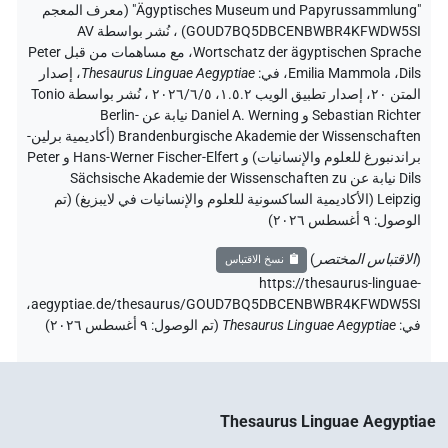
"Ägyptisches Museum und Papyrussammlung" (معرف المعجم
GOUD7BQ5DBCENBWBR4KFWDW5SI)
،
نُشر بواسطة AV
Wortschatz der ägyptischen Sprache
،
مع مساهمات من قبل
Peter
Dils
،
Emilia Mammola
،
في
:
Thesaurus Linguae Aegyptiae
،
إصدار
المتن ٢٠، إصدار تطبيق الويب ۱.٥.٢، ٢٠٢٦/٦/٥ ، نُشر بواسطة Tonio
Sebastian Richter و Daniel A. Werning نيابة عن Berlin-
Brandenburgische Akademie der Wissenschaften (أكاديمية برلين-
براندنبورغ للعلوم والإنسانيات) و Hans-Werner Fischer-Elfert و Peter
Dils نيابة عن Sächsische Akademie der Wissenschaften zu
Leipzig (الأكاديمية الساكسونية للعلوم والإنسانيات في لايبزيغ) (تم
الوصول:
٩ أغسطس ٢٠٢٦
)
(
الاقتباس المختصر
)
نسخ الاقتباس
https://thesaurus-linguae-
aegyptiae.de/thesaurus/GOUD7BQ5DBCENBWBR4KFWDW5SI،
في
:
Thesaurus Linguae Aegyptiae
(
تم الوصول
:
٩ أغسطس ٢٠٢٦
)
Thesaurus Linguae Aegyptiae