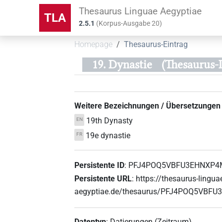
Thesaurus Linguae Aegyptiae
TLA
2.5.1
(
Korpus-Ausgabe
20
)
Homepage
Thesaurus-Eintrag
19. Dynastie
(Thesauru
Weitere Bezeichnungen / Übersetzungen
19th Dynasty
EN
19e dynastie
FR
Persistente ID
:
PFJ4POQ5VBFU3EHNXP
Persistente URL
:
https://thesaurus-lingua
aegyptiae.de/thesaurus/PFJ4POQ5VB
Datentyp
:
Datierungen (Zeitraum)