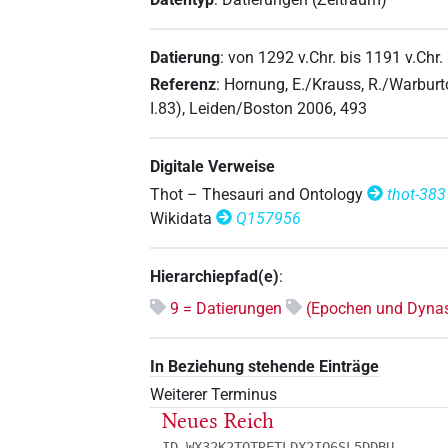
Datierung
:
von
1292
v.Chr.
bis
1191
v.Chr.
Referenz
:
Hornung, E./Krauss, R./Warburt
I.83), Leiden/Boston 2006, 493
Digitale Verweise
Thot – Thesauri and Ontology
thot-383
Wikidata
Q157956
Hierarchiepfad(e)
:
9 = Datierungen
(Epochen und Dynas
In Beziehung stehende Einträge
Weiterer Terminus
Neues Reich
ID WX32K2TQTRETLDX2IO6SL5DDBU