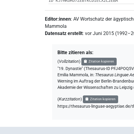
ID K57HKORO7ZEBTKCDIECX2L2EBA
Editor:innen
:
AV Wortschatz der ägyptisc
Mammola
Datensatz erstellt
:
vor Juni 2015 (1992–
Bitte zitieren als
:
(
Vollzitation
)
Zitation kopieren
"19. Dynastie" (Thesaurus-ID PFJ4P
Emilia Mammola
,
in
:
Thesaurus Linguae Ae
Werning im Auftrag der Berlin-Brandenbu
Akademie der Wissenschaften zu Leipzig 
(
Kurzzitation
)
Zitation kopieren
https://thesaurus-linguae-aegyptiae