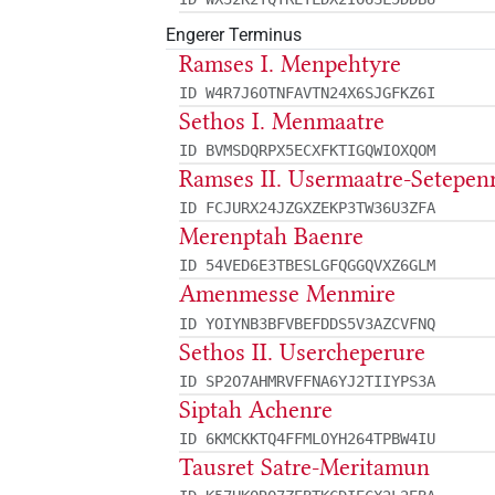
Engerer Terminus
Ramses I. Menpehtyre
ID W4R7J6OTNFAVTN24X6SJGFKZ6I
Sethos I. Menmaatre
ID BVMSDQRPX5ECXFKTIGQWIOXQOM
Ramses II. Usermaatre-Setepen
ID FCJURX24JZGXZEKP3TW36U3ZFA
Merenptah Baenre
ID 54VED6E3TBESLGFQGGQVXZ6GLM
Amenmesse Menmire
ID YOIYNB3BFVBEFDDS5V3AZCVFNQ
Sethos II. Usercheperure
ID SP2O7AHMRVFFNA6YJ2TIIYPS3A
Siptah Achenre
ID 6KMCKKTQ4FFMLOYH264TPBW4IU
Tausret Satre-Meritamun