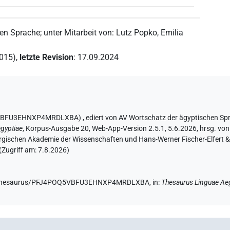
hen Sprache
;
unter Mitarbeit von
:
Lutz Popko
,
Emilia
2015)
,
letzte Revision
:
17.09.2024
OQ5VBFU3EHNXP4MRDLXBA)
,
ediert von AV Wortschatz der ägyptischen Sp
gyptiae
,
Korpus-Ausgabe 20, Web-App-Version 2.5.1, 5.6.2026, hrsg. von 
rgischen Akademie der Wissenschaften und Hans-Werner Fischer-Elfert & 
(Zugriff am:
7.8.2026
)
.de/thesaurus/PFJ4POQ5VBFU3EHNXP4MRDLXBA,
in
:
Thesaurus Linguae Ae