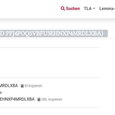
Suchen
TLA
Lemma-
s-ID PFJ4POQ5VBFU3EHNXP4MRDLXBA)
4MRDLXBA
ID kopieren
e-
FU3EHNXP4MRDLXBA
URL kopieren