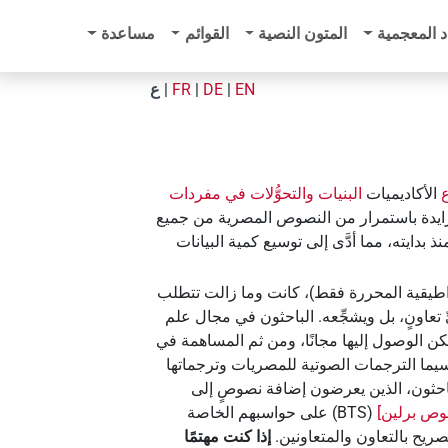
د المعجمية
المتون النصية
القوائم
مساعدة
EN
|
DE
|
FR
|
ع
الأكاديميات
البنيات والتحوُّلات في مفردات
بيةٍ متزايدة باستمرار من النصوص المصرية من جميع
شروع ‏TLA‏ منذ بدايته، مما أدَّى إلى توسيع كمية البيانات
راطيقية المحررة فقط)، كانت وما زالت تتطلب
 النطاق مع مشاريع علوم المصريات الأخرى وكذلك المؤسسات والباحثين الأفراد. ويرحب مشروع ‏TLA‏ بأيِّ تعاونٍ، بل ويشجِّعه. الباحثون في مجال علم
ة مدعوون لنشر الترميزات الرقمية للنصوص المصرية القديمة على منصة ‏TLA، والتي يمكن الوصول إليها مجانًا، ومن ثم المساهمة في
يما الترجمات الصوتية للمصريات وترجماتها
لباحثون، الذين يعرضون إضافة نصوصٍ إلى
‏ (‏BTS‏) على حواسبهم الخاصة
إذا كنت مهتمًا