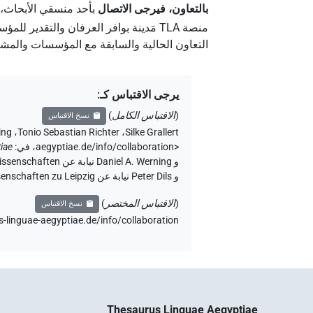
بالتعاون، فيرجى الاتصال
بأحد منسقي الأبحاث،
منصة‏ ‏TLA‏ مَدينة بوافر العرفان والت
التعاون الحالية والسابقة مع المؤسسات والمشار
يرجى الاقتباس كـ
:
(
الاقتباس الكامل
)
نسخ الاقتباس
ing
،
Tonio Sebastian Richter
،
Silke Grallert
aegyptiae.de/info/collaboration>
،
في
:
iae
و Peter Dils نيابة عن Sächsische Akademie der Wissenschaften zu Leipzig (الأكاديمية الساكسونية للعلوم والإنسانيات في لايبزيغ) (تم الوصول:
(
الاقتباس المختصر
)
نسخ الاقتباس
s-linguae-aegyptiae.de/info/collaboration
Thesaurus Linguae Aegyptiae