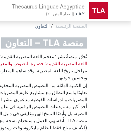
Thesaurus Linguae Aegyptiae
TLA
۱.٥.٢
(
إصدار المتن
٢٠
)
الصفحة الرئيسية
التعاون
منصة‏ ‏TLA‏ – التعاون
تُحرَّر منصةُ نشر "معجم اللغة المصرية القديمة" ‏
اللغة المصرية القديمة: حضارة النصوص والمعر
مراحل تاريخ اللغة المصرية. وقد ساهم المتعاون
وتحسين جودتها.
إن الكمية الهائلة من النصوص المصرية المحفو
أحد أكبر مستودعات النصوص الرقمية في علم ال
النصية، بل وأيضًا النسخ الهيروغليفي في دليل الت
منصة ‏TLA‏ بأنفسهم، العملَ باستخدام نسخة مجانية من برنامج الإدخال الخاص بمشروع
(للأسف متاح فقط لنظام مايكروسوفت ويندوز في الوقت الحالي). ويضمن محررو ‏TLA‏