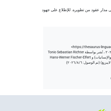
نا على مدار عقود من تطويره. للإطلاع على جهود
<https://thesaurus-lingua
إصدار المتن ٢٠، إصدار تطبيق الويب ۱.٥.٢، ٢٠٢٦/٦/٥ ، نُشر بواسطة Tonio Sebastian Richter
و Daniel A. Werning نيابة عن Berlin-Brandenburgische Akademie der Wissenschaften (أكاديمية برلين-براندنبورغ للعلوم والإنسانيات) و Hans-Werner Fischer-Elfert
٦‏/٨‏/٢٠٢٦
)