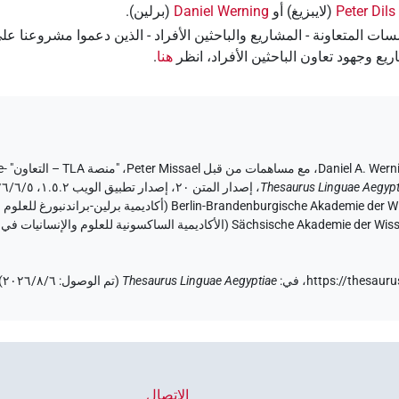
Peter Dils
(لايبزيغ) أو
Daniel Werning
(برلين).
قدير للمؤسسات المتعاونة - المشاريع والباحثين الأفراد - الذين دعموا مشروع
يع وجهود تعاون الباحثين الأفراد، انظر
هنا
‏.
Daniel A. Wern
،
مع مساهمات من قبل
Peter Missael
،
"منصة‏ ‏TLA‏ – التعاون"
e-
،
Thesaurus Linguae Aegypt
https://thesauru
،
في
:
Thesaurus Linguae Aegyptiae
(
تم الوصول
:
٦‏/٨‏/٢٠٢٦
)
الاتصال