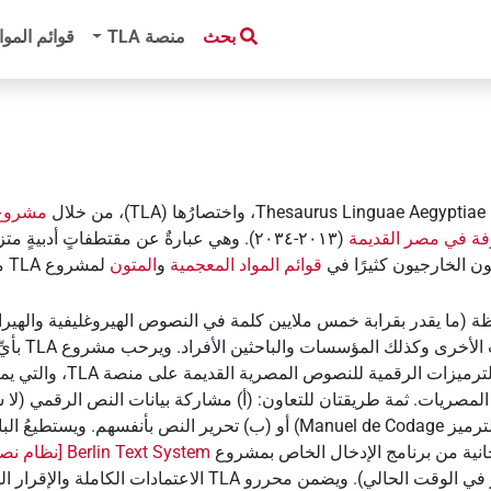
بحث
منصة‏ ‏TLA
قوائم الموا
Thesaurus Linguae Aegyptiae
، واختصارُها (TLA)، من خلال
مشروع
فة في مصر القديمة
(٢٠١٣-٢٠٣٤). وهي عبارةٌ عن مقتطفاتٍ أد
ون الخارجيون كثيرًا في
قوائم المواد المعجمية
و
المتون
لم
ظة (ما يقدر بقرابة خمس ملايين كلمة في النصوص الهيروغليفية والهي
تعاونًا واسع
المصريات والدراسات القبطي
مصريات. ثمة طريقتان للتعاون: (أ) مشاركة بيانات النص الرقمي (لا س
رميز ‏
Manuel de Codage
‏) أو (ب) تحرير النص بأنفسهم. ويستطيعُ ا
Berlin Text System [نظام نصوص برلين]
 الاعتمادات الكاملة والإقرار الصريح بالتعاون والمتعاونين.