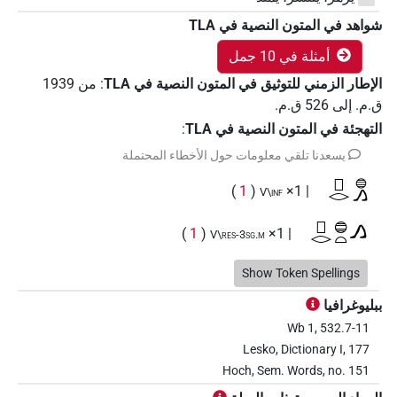
شواهد في المتون النصية في ‏TLA
أمثلة في 10 جمل
الإطار الزمني للتوثيق في المتون النصية في ‏TLA
:
من
1939
ق.م.
إلى
526
ق.م.
التهجئة في المتون النصية في TLA
:
يسعدنا تلقي معلومات حول الأخطاء المحتملة
𓊪𓂋𓐍𓂻
)
1
(
| 1×
V\inf
𓊪𓂋𓐍𓏏𓂻
)
1
(
| 1×
V\res-3sg.m
𓊪𓂋𓐍𓏲𓆸𓆰𓏥
Show Token Spellings
)
1
(
| 1×
V\res-3pl.m
ببليوغرافيا
𓊪𓂋𓐍𓹣𓆰𓏥
)
1
(
| 1×
V\ptcp.act.m.sg
Wb 1, 532.7-11
Lesko, Dictionary I, 177
𓊪𓃭𓏤𓐍𔏳𓆸
)
1
(
| 1×
V\tam.act
Hoch, Sem. Words, no. 151