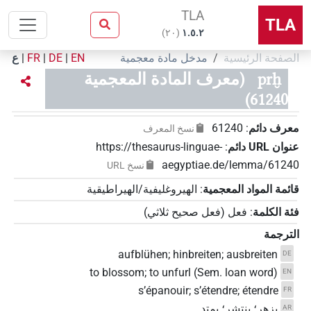
TLA
TLA
)
٢٠
(
۱.٥.٢
الصفحة الرئيسية
مدخل مادة معجمية
EN
|
DE
|
FR
|
ع
prḫ
(معرف المادة المعجمية
61240)
معرف دائم
:
61240
نسخ المعرف
عنوان‏ ‏URL‏ دائم
:
https://thesaurus-linguae-
aegyptiae.de/lemma/61240
نسخ‏ ‏URL
قائمة المواد المعجمية
:
الهيروغليفية/الهيراطيقية
فئة الكلمة
:
فعل
(
فعل صحيح ثلاثي
)
الترجمة
aufblühen; hinbreiten; ausbreiten
DE
to blossom; to unfurl (Sem. loan word)
EN
s’épanouir; s’étendre; étendre
FR
يزهر؛ ينتشر؛ يمتد
AR