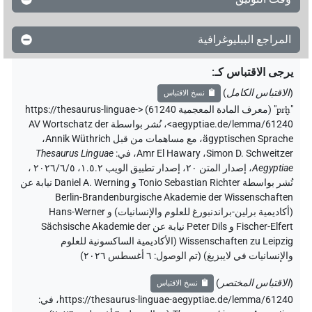
المراجع الببليوغرافية
يرجى الاقتباس كـ
:
(
الاقتباس الكامل
)
نسخ الاقتباس
"
prḫ
"
(معرف المادة المعجمية 61240) <https://thesaurus-linguae-
aegyptiae.de/lemma/61240>
،
نُشر بواسطة AV Wortschatz der
ägyptischen Sprache
،
مع مساهمات من قبل
Annik Wüthrich
،
Simon D. Schweitzer
،
Amr El Hawary
،
في
:
Thesaurus Linguae
Aegyptiae
،
إصدار المتن ٢٠، إصدار تطبيق الويب ۱.٥.٢، ٢٠٢٦/٦/٥ ،
نُشر بواسطة Tonio Sebastian Richter و Daniel A. Werning نيابة عن
Berlin-Brandenburgische Akademie der Wissenschaften
(أكاديمية برلين-براندنبورغ للعلوم والإنسانيات) و Hans-Werner
Fischer-Elfert و Peter Dils نيابة عن Sächsische Akademie der
Wissenschaften zu Leipzig (الأكاديمية الساكسونية للعلوم
والإنسانيات في لايبزيغ) (تم الوصول:
٦ أغسطس ٢٠٢٦
)
(
الاقتباس المختصر
)
نسخ الاقتباس
https://thesaurus-linguae-aegyptiae.de/lemma/61240،
في
: