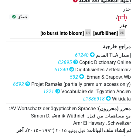
المواد المعجمية ذات الصلة
[]⸮𓂋?⸮𓐍?𓂻𓈖
)
1
(
| 1×
V\tam.act-ant
جذر
prḫ
√
𓊪⸮𓏲?𓂋𓈙𓏲𓏏𓂉𓏛𓏥
مُصدَّق
)
1
(
| 1×
V\ptcp.act.m.sg
جذر
𓊪𓂋[]
[to burst into bloom]
[aufblühen]
EN
DE
)
1
(
| 1×
V\ptcp.act.m.sg
𓊪𓂋𓐍𓏭
مراجع خارجية
M111A
)
1
(
| 1×
V\res-3sg.m
إصدار‏ ‏TLA‏ القديم
61240
𓊪𓂋𓐍𓏲𓆸⸮𓆰?𓏥
C2895
Coptic Dictionary Online
)
1
(
| 1×
V\res-3sg.m
61240
Digitalisiertes Zettelarchiv
532
Erman & Grapow, Wb.
6592
Projet Ramsès (partially premium access only)
1221
Vocabulaire de l’Égyptien Ancien
L1386918
Wikidata
محرر (محررون)
:
AV Wortschatz der ägyptischen Sprache
؛
مع مساهمات من قبل
:
Annik Wüthrich
،
Simon D.
Amr El Hawary
،
Schweitzer
تم إنشاء ملف البيانات
:
قبل يونيو ۲۰۱٥ (۱۹۹۲–۲۰۱٥)
،
آخر