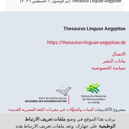
Thesaurus Linguae Aegyptiae
(
تم الوصول
:
٦ أغسطس ٢٠٢٦
)
Thesaurus Linguae Aegyptiae
https://thesaurus-linguae-aegyptiae.de
الاتصال
بيانات النشر
سياسة الخصوصية
مشروع الأكاديميات ‏
البنيات والتحوُّلات في مفردات اللغة المصرية القديمة:
حضارة النصوص والمعرفة في مصر القديمة
هو جزء من
برنامج الاكاديميات
يرغب هذا الموقع في وضع
ملفات تعريف الارتباط
الممول من قبل الحكومة الاتحادية وحكومات الولايات بجمهورية ألمانيا
الوظيفية
على جهازك. وتعد ملفات تعريف الارتباط هذه
الاتحادية، وهو يهدف إلى الحفاظ على تراثنا الثقافي واسترجاعه واستكشافه.