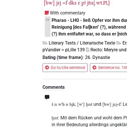
[bw]
jri̯
=f
dks
r
pꜣ
jtn{.wt.
}
PL
With commentary
Pharao - LHG - ließ Opfer vor ihm d
DE
Reinigung [des Fal]ken" (?), während [
(?) ihm entfaltet war, so dass er [nic
Literary Texts / Literarische Texte
E
pVandier = pLille 139
Recto: Meryre und
Dating (time frame)
:
26. Dynastie
Go to/cite sentence
Sentence no. 100
Comments
,
und
: L
š n wꜥb n bjk
[wꜥ] ḫnt
[bw] jri̯=f
: Mit dem Rücken und wohl dem Pfl
ḫnt
in ihrer Bedeutung allerdings ungeklä