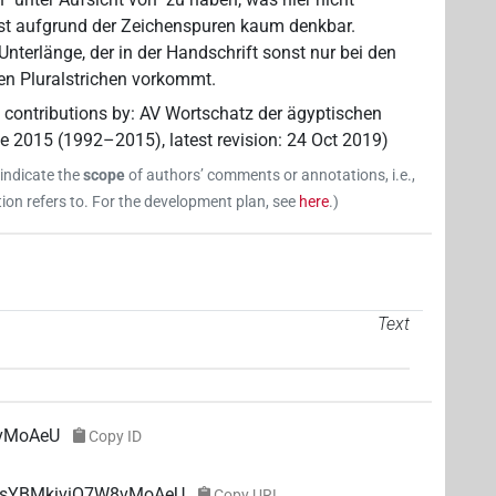
ist aufgrund der Zeichenspuren kaum denkbar.
 Unterlänge, der in der Handschrift sonst nur bei den
en Pluralstrichen vorkommt.
 contributions by
:
AV Wortschatz der ägyptischen
ne 2015 (1992–2015)
,
latest revision
:
24 Oct 2019
)
 indicate the
scope
of authors’ comments or annotations, i.e.,
on refers to. For the development plan, see
here
.
)
Text
vMoAeU
Copy ID
gUsYBMkiviO7W8vMoAeU
Copy URL