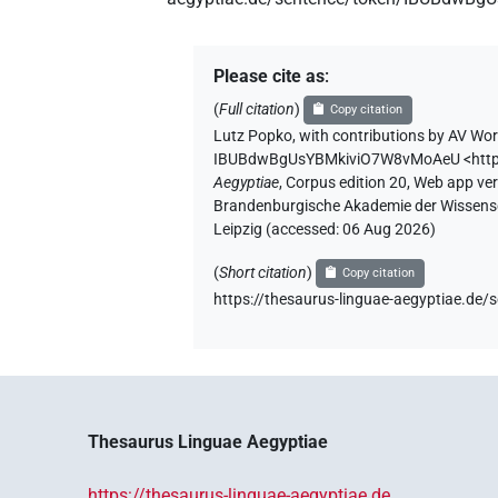
Please cite as
:
(
Full citation
)
Copy citation
Lutz Popko
,
with contributions by
AV Wor
IBUBdwBgUsYBMkiviO7W8vMoAeU
<htt
Aegyptiae
,
Corpus edition 20, Web app vers
Brandenburgische Akademie der Wissensch
Leipzig (accessed:
06 Aug 2026
)
(
Short citation
)
Copy citation
https://thesaurus-linguae-aegyptiae.
Thesaurus Linguae Aegyptiae
https://thesaurus-linguae-aegyptiae.de