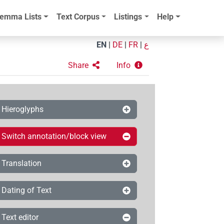
emma Lists
Text Corpus
Listings
Help
EN
|
DE
|
FR
|
ع
Share
Info
Hieroglyphs
Switch annotation/block view
Translation
Dating of Text
Text editor