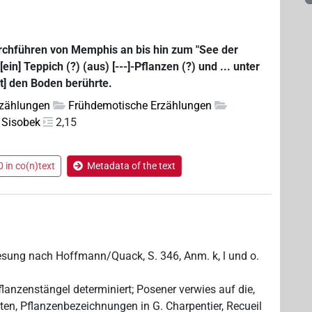
urchführen von Memphis an bis hin zum "See der
ein] Teppich (?) (aus) [---]-Pflanzen (?) und ... unter
ht] den Boden berührte.
rzählungen
Frühdemotische Erzählungen
 Sisobek
2,15
 in co(n)text
Metadata of the text
esung nach Hoffmann/Quack, S. 346, Anm. k, l und o.
anzenstängel determiniert; Posener verwies auf die,
rten, Pflanzenbezeichnungen in G. Charpentier, Recueil