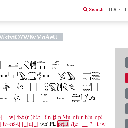
Search
TLA
L
BMkiviO7W8vMoAeU
}]
=[w]
ꜥb.t
(r-)ḥꜣ.t
=f
n-ṯꜣ-n
Mn-nfr
r-hꜣn-r
pꜣ
]
ḫj~nꜣ~tj
[_]n[_]
wḥꜥ.PL
prḫ.t
⸮ẖr-[__]?
=f
jw