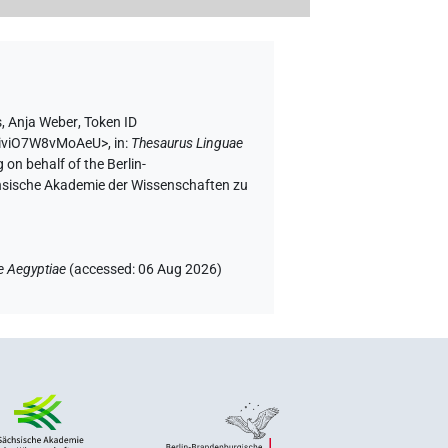
s
,
Anja Weber
,
Token ID
MkiviO7W8vMoAeU>
,
in
:
Thesaurus Linguae
 on behalf of the Berlin-
chsische Akademie der Wissenschaften zu
e Aegyptiae
(
accessed
:
06 Aug 2026
)