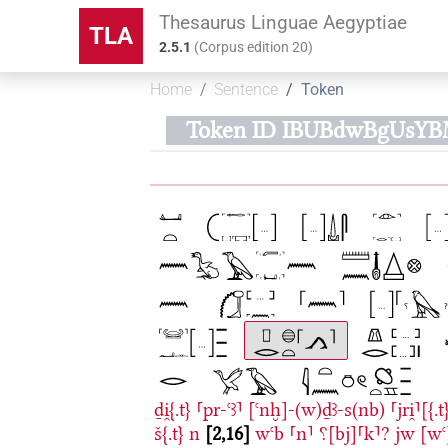
Thesaurus Linguae Aegyptiae
TLA
2.5.1
(
Corpus edition
20
)
Home
Sentence
Token
Token ID IBUBdwBgUsY
ḏi̯{.t}
⸢pr-ꜥꜣ⸣
[ꜥnḫ]-(w)ḏꜣ-s(nb)
⸢jri̯⸣[{.t
š{.t}
n
2,16
wꜥb
⸢n⸣
⸮[bj]⸢k⸣?
jw
[wꜥ