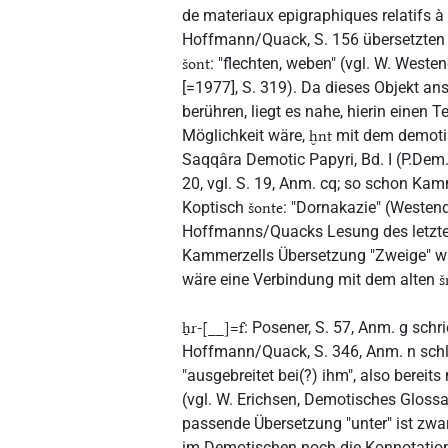
de materiaux epigraphiques relatifs à 
Hoffmann/Quack, S. 156 übersetzten 
: "flechten, weben" (vgl. W. West
šont
[=1977], S. 319). Da dieses Objekt a
berühren, liegt es nahe, hierin einen 
Möglichkeit wäre,
mit dem demot
ḫnt
Saqqâra Demotic Papyri, Bd. I (P.Dem.S
20, vgl. S. 19, Anm. cq; so schon Kamm
Koptisch
: "Dornakazie" (Westen
šonte
Hoffmanns/Quacks Lesung des letzten
Kammerzells Übersetzung "Zweige" wä
wäre eine Verbindung mit dem alten
š
: Posener, S. 57, Anm. g schri
ẖr-[__]=f
Hoffmann/Quack, S. 346, Anm. n sch
"ausgebreitet bei(?) ihm", also berei
(vgl. W. Erichsen, Demotisches Gloss
passende Übersetzung "unter" ist zwar
im Demotischen noch die Konnotation 