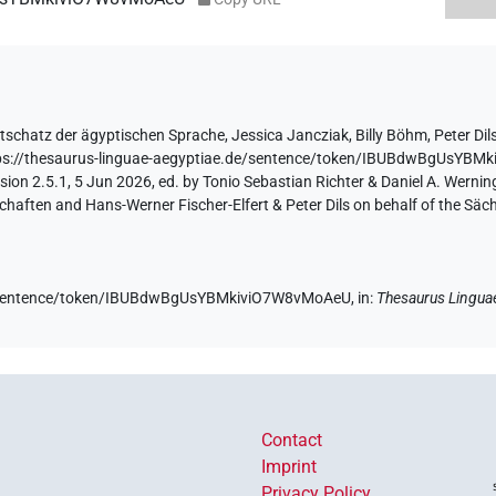
tschatz der ägyptischen Sprache
,
Jessica Jancziak
,
Billy Böhm
,
Peter Dil
ps://thesaurus-linguae-aegyptiae.de/sentence/token/IBUBdwBgUsYB
ion 2.5.1, 5 Jun 2026, ed. by Tonio Sebastian Richter & Daniel A. Werning
aften and Hans-Werner Fischer-Elfert & Peter Dils on behalf of the Sä
de/sentence/token/IBUBdwBgUsYBMkiviO7W8vMoAeU,
in
:
Thesaurus Lingua
Contact
Imprint
Privacy Policy