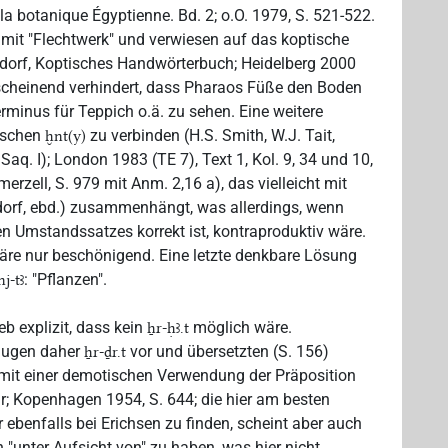
la botanique Égyptienne. Bd. 2; o.O. 1979, S. 521-522.
mit "Flechtwerk" und verwiesen auf das koptische
endorf, Koptisches Handwörterbuch; Heidelberg 2000
nscheinend verhindert, dass Pharaos Füße den Boden
Terminus für Teppich o.ä. zu sehen. Eine weitere
ischen
zu verbinden (H.S. Smith, W.J. Tait,
ḫnt(y)
aq. I); London 1983 (TE 7), Text 1, Kol. 9, 34 und 10,
erzell, S. 979 mit Anm. 2,16 a), das vielleicht mit
dorf, ebd.) zusammenhängt, was allerdings, wenn
 Umstandssatzes korrekt ist, kontraproduktiv wäre.
re nur beschönigend. Eine letzte denkbare Lösung
: "Pflanzen".
nj-tꜣ
eb explizit, dass kein
möglich wäre.
ẖr-ḥꜣ.t
lugen daher
vor und übersetzten (S. 156)
ẖr-ḏr.t
ts mit einer demotischen Verwendung der Präposition
ar; Kopenhagen 1954, S. 644; die hier am besten
 ebenfalls bei Erichsen zu finden, scheint aber auch
"unter Aufsicht von" zu haben, was hier nicht