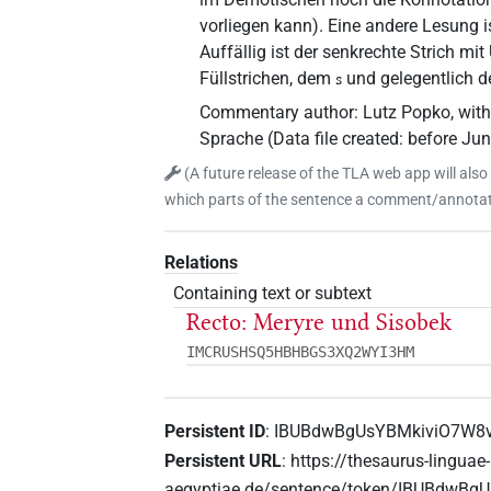
vorliegen kann). Eine andere Lesung 
Auffällig ist der senkrechte Strich mit
Füllstrichen, dem
und gelegentlich d
s
Commentary author
:
Lutz Popko
,
with
Sprache
(
Data file created
:
before Ju
(
A future release of the TLA web app will also
which parts of the sentence a comment/annotati
Relations
Containing text or subtext
Recto: Meryre und Sisobek
IMCRUSHSQ5HBHBGS3XQ2WYI3HM
Persistent ID
:
IBUBdwBgUsYBMkiviO7W8
Persistent URL
:
https://thesaurus-linguae-
aegyptiae.de/sentence/token/IBUBdwB