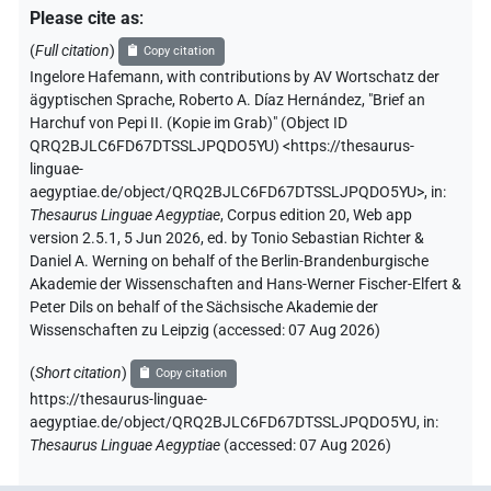
Please cite as
:
(
Full citation
)
Copy citation
Ingelore Hafemann
,
with contributions by
AV Wortschatz der
ägyptischen Sprache
,
Roberto A. Díaz Hernández
,
"Brief an
Harchuf von Pepi II. (Kopie im Grab)" (
Object ID
QRQ2BJLC6FD67DTSSLJPQDO5YU
)
<https://thesaurus-
linguae-
aegyptiae.de/object/QRQ2BJLC6FD67DTSSLJPQDO5YU>
,
in
:
Thesaurus Linguae Aegyptiae
,
Corpus edition 20, Web app
version 2.5.1, 5 Jun 2026, ed. by Tonio Sebastian Richter &
Daniel A. Werning on behalf of the Berlin-Brandenburgische
Akademie der Wissenschaften and Hans-Werner Fischer-Elfert &
Peter Dils on behalf of the Sächsische Akademie der
Wissenschaften zu Leipzig (accessed:
07 Aug 2026
)
(
Short citation
)
Copy citation
https://thesaurus-linguae-
aegyptiae.de/object/QRQ2BJLC6FD67DTSSLJPQDO5YU,
in
:
Thesaurus Linguae Aegyptiae
(
accessed
:
07 Aug 2026
)