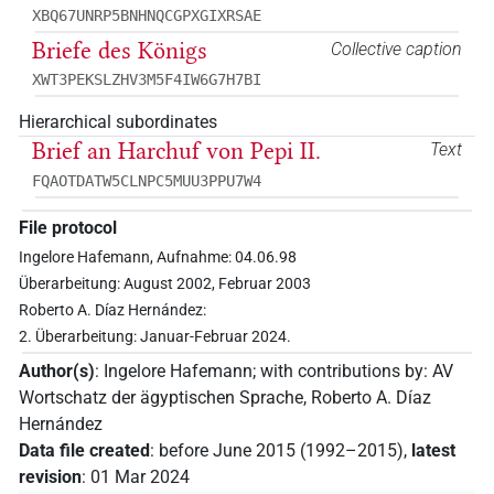
XBQ67UNRP5BNHNQCGPXGIXRSAE
Briefe des Königs
Collective caption
XWT3PEKSLZHV3M5F4IW6G7H7BI
Hierarchical subordinates
Brief an Harchuf von Pepi II.
Text
FQAOTDATW5CLNPC5MUU3PPU7W4
File protocol
Ingelore Hafemann, Aufnahme: 04.06.98
Überarbeitung: August 2002, Februar 2003
Roberto A. Díaz Hernández:
2. Überarbeitung: Januar-Februar 2024.
Author(s)
:
Ingelore Hafemann
;
with contributions by
:
AV
Wortschatz der ägyptischen Sprache
,
Roberto A. Díaz
Hernández
Data file created
:
before June 2015 (1992–2015)
,
latest
revision
:
01 Mar 2024