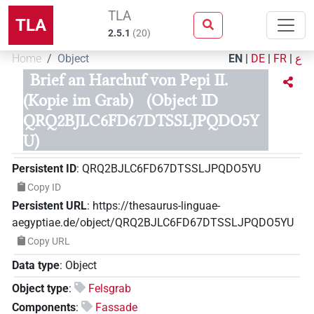
TLA
TLA
2.5.1
(
20
)
Home
Object
EN
|
DE
|
FR
|
ع
Brief an Harchuf von Pepi II.
(Kopie im Grab)
(Object ID
QRQ2BJLC6FD67DTSSLJPQDO5Y
U)
Persistent ID
:
QRQ2BJLC6FD67DTSSLJPQDO5YU
Copy ID
Persistent URL
:
https://thesaurus-linguae-
aegyptiae.de/object/QRQ2BJLC6FD67DTSSLJPQDO5YU
Copy URL
Data type
:
Object
Object type
:
Felsgrab
Components
:
Fassade