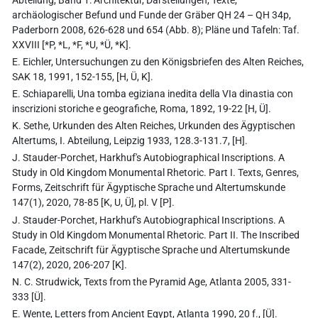
Abteilung, Band 1: Architektur, Darstellungen, Texte,
archäologischer Befund und Funde der Gräber QH 24 – QH 34p,
Paderborn 2008, 626-628 und 654 (Abb. 8); Pläne und Tafeln: Taf.
XXVIII [*P, *L, *F, *U, *Ü, *K].
E. Eichler, Untersuchungen zu den Königsbriefen des Alten Reiches,
SAK 18, 1991, 152-155, [H, Ü, K].
E. Schiaparelli, Una tomba egiziana inedita della VIa dinastia con
inscrizioni storiche e geografiche, Roma, 1892, 19-22 [H, Ü].
K. Sethe, Urkunden des Alten Reiches, Urkunden des Ägyptischen
Altertums, I. Abteilung, Leipzig 1933, 128.3-131.7, [H].
J. Stauder-Porchet, Harkhuf's Autobiographical Inscriptions. A
Study in Old Kingdom Monumental Rhetoric. Part I. Texts, Genres,
Forms, Zeitschrift für Ägyptische Sprache und Altertumskunde
147(1), 2020, 78-85 [K, U, Ü], pl. V [P].
J. Stauder-Porchet, Harkhuf's Autobiographical Inscriptions. A
Study in Old Kingdom Monumental Rhetoric. Part II. The Inscribed
Facade, Zeitschrift für Ägyptische Sprache und Altertumskunde
147(2), 2020, 206-207 [K].
N. C. Strudwick, Texts from the Pyramid Age, Atlanta 2005, 331-
333 [Ü].
E. Wente, Letters from Ancient Egypt, Atlanta 1990, 20 f., [Ü].