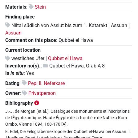
Materials
:
Stein
Finding place
Niltal südlich von Assiut bis zum 1. Katarakt | Assuan |
Assuan
Comment on this place
:
Qubbet el Hawa
Current location
westliches Ufer |
Qubbet el Hawa
Inventory no(s).
:
Qubbet el-Hawa, Grab A 8
Is
in situ
:
Yes
Dating
:
Pepi II. Neferkare
Owner
:
Privatperson
Bibliography
J.-J. de Morgan (et al.), Catalogue des monuments et inscriptions
de l'Égypte antique. Haute Égypte de la frontière de Nubie a Kom
Ombo, Vienne 1894, 168-170 [A].
E. Edel, Die Felsgräbernekropole der Qubbet el-Hawa bei Assuan. I.