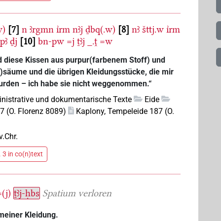
w)
7
n
ꜣrgmn
ı͗rm
nꜣj
ḏbq(.w)
8
nꜣ
šttj.w
ı͗rm
pꜣ
ḏj
10
bn-pw
=j
ṯꜣj
_.ṱ
=w
d diese Kissen aus purpur(farbenem Stoff) und
)säume und die übrigen Kleidungsstücke, die mir
den – ich habe sie nicht weggenommen.“
nistrative und dokumentarische Texte
Eide
7 (O. Florenz 8089)
Kaplony, Tempeleide 187 (O.
v.Chr.
 3 in co(n)text
=(j)
ṯꜣj-ḥbs
Spatium
verloren
meiner Kleidung.