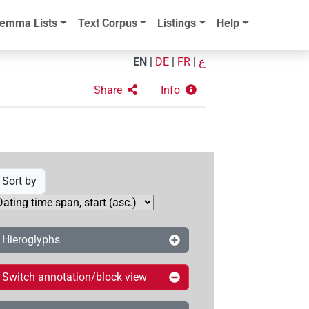
emma Lists
Text Corpus
Listings
Help
EN
|
DE
|
FR
|
ع
Share
Info
Sort by
Hieroglyphs
Switch annotation/block view