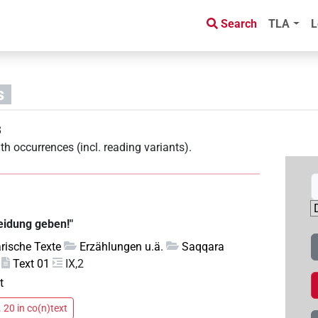
Search
TLA
L
s
8
th occurrences (incl. reading variants)
.
eidung geben!"
rarische Texte
Erzählungen u.ä.
Saqqara
Text 01
IX,2
t
 20 in co(n)text