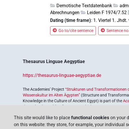
Demotische Textdatenbank
admi
Abrechnungen
Leiden F 1974/7.52
Dating (time frame)
:
1. Viertel 1. Jhdt. 
Go to/cite sentence
Sentence no.
Thesaurus Linguae Aegyptiae
https://thesaurus-linguae-aegyptiae.de
The Academies’ Project
“Strukturen und Transformationen d
Wissenskultur im Alten Ägypten”
(Structure and Transformat
Knowledge in the Culture of Ancient Egypt) is part of the
Ac
the Federal Republic of Germany, which serves to preserve, r
coordinated by the
Union of the German Academies of Scie
This site would like to place
functional cookies
on your d
on this website: they store, for example, your individual 