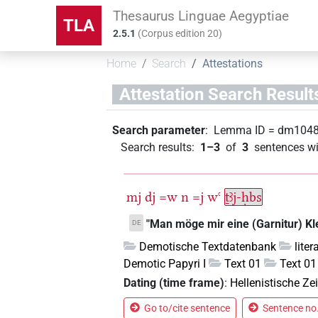
Thesaurus Linguae Aegyptiae
TLA
2.5.1
(
Corpus edition
20
)
Home
Search
Attestations
Attestation Search Result
Search parameter
:
Lemma ID
=
dm104
Search results
:
1–3
of
3
sentences wi
mj
dj
=w
n
=j
wꜥ
ṯꜣj-ḥbs
"Man möge mir eine (Garnitur) Kl
DE
Demotische Textdatenbank
lite
Demotic Papyri I
Text 01
Text 01
Dating (time frame)
:
Hellenistische Zei
Go to/cite sentence
Sentence no.