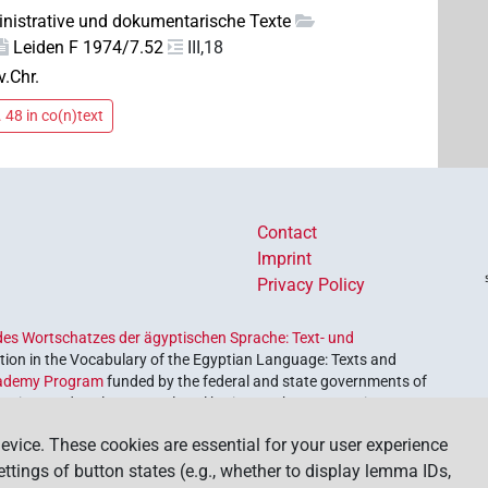
nistrative und dokumentarische Texte
Leiden F 1974/7.52
III,18
v.Chr.
 48 in co(n)text
Contact
Imprint
Privacy Policy
es Wortschatzes der ägyptischen Sprache: Text- und
ion in the Vocabulary of the Egyptian Language: Texts and
ademy Program
funded by the federal and state governments of
etrieve and explore our cultural heritage. The program is
nces and Humanities
.
evice. These cookies are essential for your user experience
settings of button states (e.g., whether to display lemma IDs,