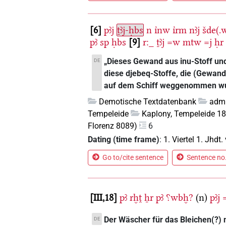
6
pꜣj
ṯꜣj-ḥbs
n
ı͗nw
ı͗rm
nꜣj
šde(.
pꜣ
sp
ḥbs
9
r:_
ṯꜣj
=w
mtw
=j
ḥr
„Dieses Gewand aus inu-Stoff un
DE
diese djebeq-Stoffe, die (Gewand
auf dem Schiff weggenommen wur
Demotische Textdatenbank
admi
Tempeleide
Kaplony, Tempeleide 18
Florenz 8089)
6
Dating (time frame)
:
1. Viertel 1. Jhdt. 
Go to/cite sentence
Sentence no.
III,18
pꜣ
rḫṱ
ẖr
pꜣ
⸮wbḫ?
(n)
pꜣj
Der Wäscher für das Bleichen(?) 
DE