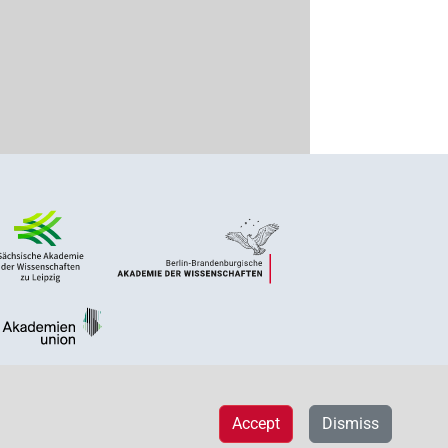
Accept
Dismiss