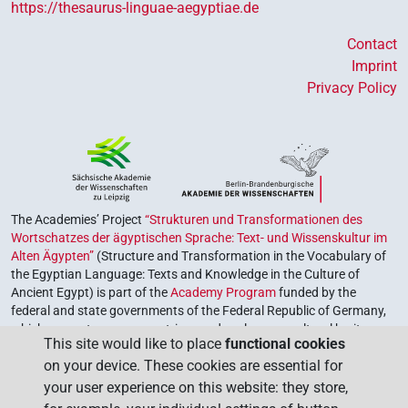
https://thesaurus-linguae-aegyptiae.de
Contact
Imprint
Privacy Policy
The Academies’ Project
“Strukturen und Transformationen des
Wortschatzes der ägyptischen Sprache: Text- und Wissenskultur im
Alten Ägypten”
(Structure and Transformation in the Vocabulary of
the Egyptian Language: Texts and Knowledge in the Culture of
Ancient Egypt) is part of the
Academy Program
funded by the
federal and state governments of the Federal Republic of Germany,
which serves to preserve, retrieve and explore our cultural heritage.
This site would like to place
functional cookies
The program is coordinated by the
Union of the German Academies
on your device. These cookies are essential for
of Sciences and Humanities
.
your user experience on this website: they store,