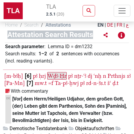
TLA
TLA
2.5.1
(
20
)
Home
Search
Attestations
EN
|
DE
|
FR
|
ع
Attestation Search Results
Search parameter
:
Lemma ID
=
dm1232
Search results
:
1–2
of
2
sentences with occurrences
(incl. reading variants)
.
[m-bꜣḥ]
6
pꜣ
ḥrj
Wḏꜣ-Ḥr
pꜣ
nṯr-ꜥꜣ
dj
ꜥnḫ
n
Prthnjs
sꜣ
[Pa-Mn]
7
mw.t
=f
Ta-pꜣ-h̭wj
pꜣ
rd-n-Ꜣs.t
šꜥ
ḏ.t
With commentary
[Vor] dem Herrn/Heiligen Udjahor, dem großen Gott,
DE
(der) Leben gibt dem Parthenios, Sohn des [Paminis],
seine Mutter ist Tapchois, dem Verwalter (bzw.
Bevollmächtigten) der Isis, bis in Ewigkeit.
Demotische Textdatenbank
Objektaufschriften