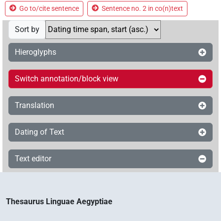
Go to/cite sentence
Sentence no. 2 in co(n)text
Sort by
Hieroglyphs
Switch annotation/block view
Translation
Dating of Text
Text editor
Thesaurus Linguae Aegyptiae