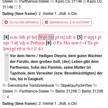
Stelen
Parthenios-Stelen
Kairo CG 31146
Kairo CG
31146
5
Dating (time frame)
:
2. Viertel 1. Jhdt. n.Chr.
Go to/cite sentence
Sentence no. 2 in co(n)text
4
n.m-bꜣḥ
pꜣ
ḥrj
Wḏꜣ-Ḥr
pꜣ
rsj
nfr
n
5
tꜣ
ı͗rpj.t
pꜣ
nṯr-ꜥꜣ
dj
ꜥnḫ
n
Prthnjs
6
sꜣ
Pa-Mn
mw.t
=f
Ta-pꜣ-
h̭wj
pꜣ
rd-n-Ꜣs.t
šꜥ
ḏ.t
Vor dem Herrn / Heiligen Oteyris, dem guten Wächter
DE
der Fürstin, dem großen Gott, (der) Leben gibt dem
Parthenios, Sohn des Paminis, seine Mutter ist
Tapchois, dem Verwalter (bzw. Bevollmächtigten) der
Isis, bis in Ewigkeit.
Demotische Textdatenbank
Objektaufschriften
Stelen
Parthenios-Stelen
Berlin 31298
Berlin 31298
4
Dating (time frame)
:
2. Viertel 1. Jhdt. n.Chr.