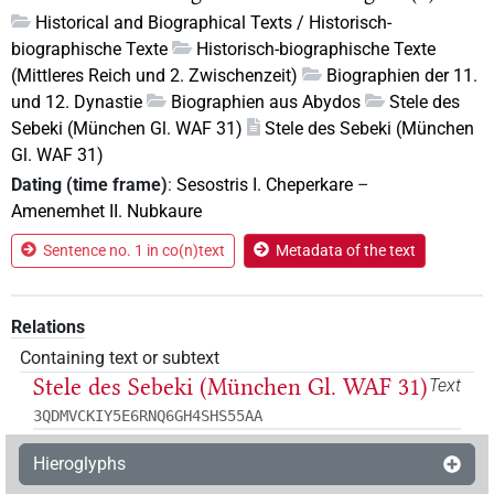
Historical and Biographical Texts / Historisch-
biographische Texte
Historisch-biographische Texte
(Mittleres Reich und 2. Zwischenzeit)
Biographien der 11.
und 12. Dynastie
Biographien aus Abydos
Stele des
Sebeki (München Gl. WAF 31)
Stele des Sebeki (München
Gl. WAF 31)
Dating (time frame)
:
Sesostris I. Cheperkare
–
Amenemhet II. Nubkaure
Sentence no. 1 in co(n)text
Metadata of the text
Relations
Containing text or subtext
Stele des Sebeki (München Gl. WAF 31)
Text
3QDMVCKIY5E6RNQ6GH4SHS55AA
Hieroglyphs