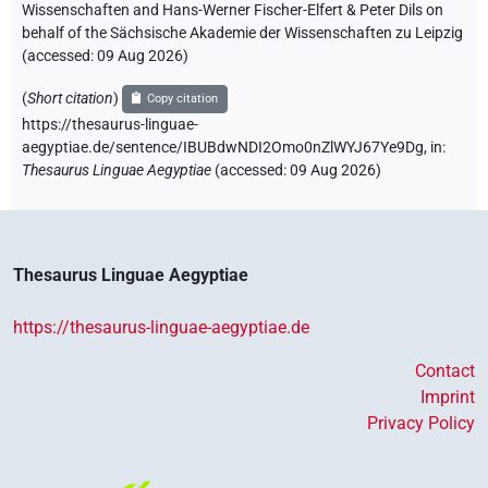
Wissenschaften and Hans-Werner Fischer-Elfert & Peter Dils on
behalf of the Sächsische Akademie der Wissenschaften zu Leipzig
(accessed:
09 Aug 2026
)
(
Short citation
)
Copy citation
https://thesaurus-linguae-
aegyptiae.de/sentence/IBUBdwNDI2Omo0nZlWYJ67Ye9Dg,
in
:
Thesaurus Linguae Aegyptiae
(
accessed
:
09 Aug 2026
)
Thesaurus Linguae Aegyptiae
https://thesaurus-linguae-aegyptiae.de
Contact
Imprint
Privacy Policy