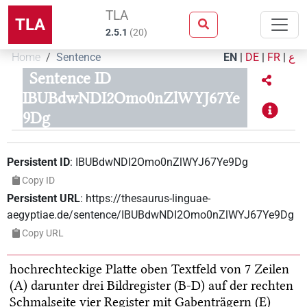
TLA
TLA
2.5.1
(
20
)
Home
Sentence
EN
|
DE
|
FR
|
ع
Sentence ID
IBUBdwNDI2Omo0nZlWYJ67Ye
9Dg
Persistent ID
:
IBUBdwNDI2Omo0nZlWYJ67Ye9Dg
Copy ID
Persistent URL
:
https://thesaurus-linguae-
aegyptiae.de/sentence/IBUBdwNDI2Omo0nZlWYJ67Ye9Dg
Copy URL
hochrechteckige Platte
oben Textfeld von 7 Zeilen
(A)
darunter drei Bildregister (B-D)
auf der rechten
Schmalseite vier Register mit Gabenträgern (E)