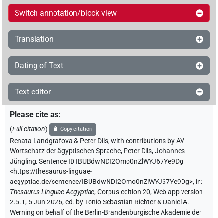
Switch annotation/block view
Translation
Dating of Text
Text editor
Please cite as
:
(
Full citation
)
Copy citation
Renata Landgrafova & Peter Dils
,
with contributions by
AV
Wortschatz der ägyptischen Sprache
,
Peter Dils
,
Johannes
Jüngling
,
Sentence ID IBUBdwNDI2Omo0nZlWYJ67Ye9Dg
<https://thesaurus-linguae-
aegyptiae.de/sentence/IBUBdwNDI2Omo0nZlWYJ67Ye9Dg>
,
in
:
Thesaurus Linguae Aegyptiae
,
Corpus edition 20, Web app version
2.5.1, 5 Jun 2026, ed. by Tonio Sebastian Richter & Daniel A.
Werning on behalf of the Berlin-Brandenburgische Akademie der