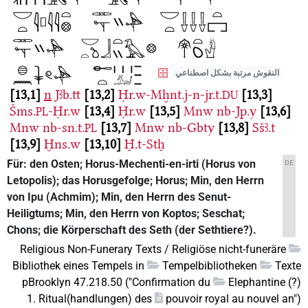
النقوش مرتبة بشكل اصطناعي
13,1
n
Jꜣb.tt
13,2
Ḥr.w-Mḫnt.j-n-jr.t.
13,3
DU
Šms.
-Ḥr.w
13,4
Ḥr.w
13,5
Mnw
nb-Jp.y
13,6
PL
Mnw
nb-sn.t.
13,7
Mnw
nb-Gbty
13,8
Sšꜣ.t
PL
13,9
Ḫns.w
13,10
H̱.t-Stẖ
Für: den Osten; Horus-Mechenti-en-irti (Horus von
DE
Letopolis); das Horusgefolge; Horus; Min, den Herrn
von Ipu (Achmim); Min, den Herrn des Senut-
Heiligtums; Min, den Herrn von Koptos; Seschat;
Chons; die Körperschaft des Seth (der Sethtiere?).
Religious Non-Funerary Texts / Religiöse nicht-funeräre
Bibliothek eines Tempels in
Tempelbibliotheken
Texte
pBrooklyn 47.218.50 ("Confirmation du
Elephantine (?)
1. Ritual(handlungen) des
pouvoir royal au nouvel an")