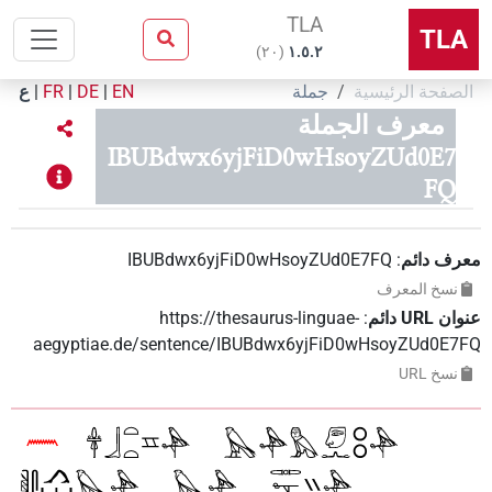
TLA
TLA
)
٢٠
(
۱.٥.٢
الصفحة الرئيسية
جملة
EN
|
DE
|
FR
|
ع
معرف الجملة
IBUBdwx6yjFiD0wHsoyZUd0E7
FQ
معرف دائم
:
IBUBdwx6yjFiD0wHsoyZUd0E7FQ
نسخ المعرف
عنوان‏ ‏URL‏ دائم
:
https://thesaurus-linguae-
aegyptiae.de/sentence/IBUBdwx6yjFiD0wHsoyZUd0E7FQ
نسخ‏ ‏URL