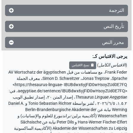
الترجمة
تأريخ النص
محرر النص
يرجى الاقتباس كـ
:
(
الاقتباس الكامل
)
نسخ الاقتباس
Frank Feder
،
مع مساهمات من قبل
AV Wortschatz der ägyptischen
Sprache
،
Jonas Treptow
،
Simon D. Schweitzer
،
معرف الجملة
<https://thesaurus-linguae-
IBUBdwx6yjFiD0wHsoyZUd0E7FQ
aegyptiae.de/sentence/IBUBdwx6yjFiD0wHsoyZUd0E7FQ>
،
في
:
Thesaurus Linguae Aegyptiae
،
إصدار المتن ٢٠، إصدار تطبيق الويب
۱.٥.٢، ٢٠٢٦/٦/٥ ، نُشر بواسطة Tonio Sebastian Richter و Daniel A.
Werning نيابة عن Berlin-Brandenburgische Akademie der
Wissenschaften (أكاديمية برلين-براندنبورغ للعلوم والإنسانيات) و
Hans-Werner Fischer-Elfert و Peter Dils نيابة عن Sächsische
Akademie der Wissenschaften zu Leipzig (الأكاديمية الساكسونية