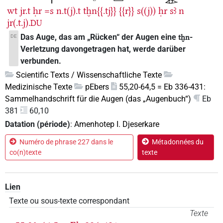
wt
jr.t
ḥr
=s
n.t(j).t
tḫn{{.tj}}
{{r}}
s((j))
ḥr
sꜣ
n
jr(.t.j).
DU
Das Auge, das am „Rücken“ der Augen eine
-
DE
tḫn
Verletzung davongetragen hat, werde darüber
verbunden.
Scientific Texts / Wissenschaftliche Texte
Medizinische Texte
pEbers
55,20-64,5 = Eb 336-431:
Sammelhandschrift für die Augen (das „Augenbuch“)
Eb
381
60,10
Datation (période)
:
Amenhotep I. Djeserkare
Numéro de phrase 227 dans le
Métadonnées du
co(n)texte
texte
Lien
Texte ou sous-texte correspondant
Texte