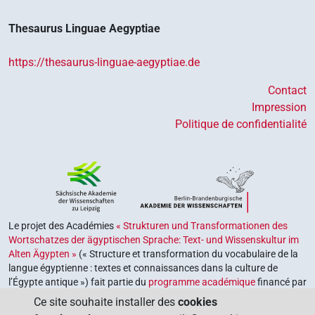
Thesaurus Linguae Aegyptiae
https://thesaurus-linguae-aegyptiae.de
Contact
Impression
Politique de confidentialité
Le projet des Académies
« Strukturen und Transformationen des
Wortschatzes der ägyptischen Sprache: Text- und Wissenskultur im
Alten Ägypten »
(« Structure et transformation du vocabulaire de la
langue égyptienne : textes et connaissances dans la culture de
l’Égypte antique ») fait partie du
programme académique
financé par
le gouvernement fédéral et les gouvernements des Länder de la
Ce site souhaite installer des
cookies
République fédérale d’Allemagne, dont le but est de préserver,