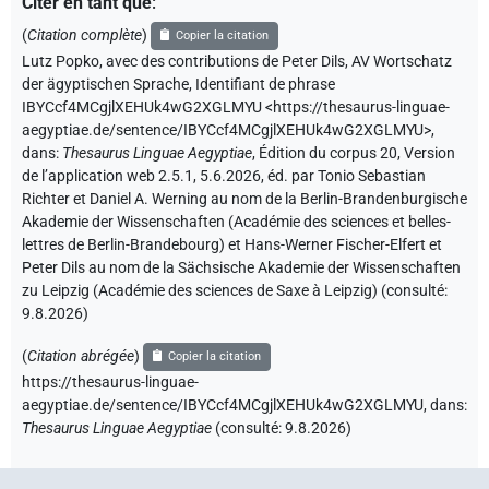
Citer en tant que
:
(
Citation complète
)
Copier la citation
Lutz Popko
,
avec des contributions de
Peter Dils
,
AV Wortschatz
der ägyptischen Sprache
,
Identifiant de phrase
IBYCcf4MCgjlXEHUk4wG2XGLMYU
<https://thesaurus-linguae-
aegyptiae.de/sentence/IBYCcf4MCgjlXEHUk4wG2XGLMYU>
,
dans
:
Thesaurus Linguae Aegyptiae
,
Édition du corpus 20, Version
de l’application web 2.5.1, 5.6.2026, éd. par Tonio Sebastian
Richter et Daniel A. Werning au nom de la Berlin-Brandenburgische
Akademie der Wissenschaften (Académie des sciences et belles-
lettres de Berlin-Brandebourg) et Hans-Werner Fischer-Elfert et
Peter Dils au nom de la Sächsische Akademie der Wissenschaften
zu Leipzig (Académie des sciences de Saxe à Leipzig) (consulté:
9.8.2026
)
(
Citation abrégée
)
Copier la citation
https://thesaurus-linguae-
aegyptiae.de/sentence/IBYCcf4MCgjlXEHUk4wG2XGLMYU,
dans
:
Thesaurus Linguae Aegyptiae
(
consulté
:
9.8.2026
)