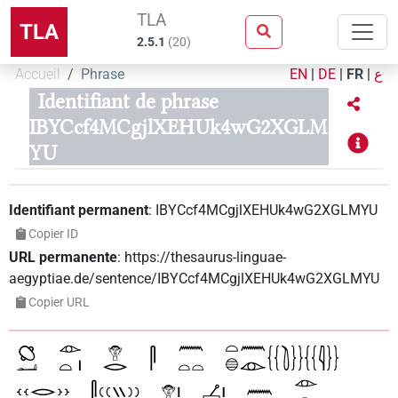
TLA
TLA
2.5.1
(
20
)
Accueil
Phrase
EN
|
DE
|
FR
|
ع
Identifiant de phrase
IBYCcf4MCgjlXEHUk4wG2XGLM
YU
Identifiant permanent
:
IBYCcf4MCgjlXEHUk4wG2XGLMYU
Copier ID
URL permanente
:
https://thesaurus-linguae-
aegyptiae.de/sentence/IBYCcf4MCgjlXEHUk4wG2XGLMYU
Copier URL