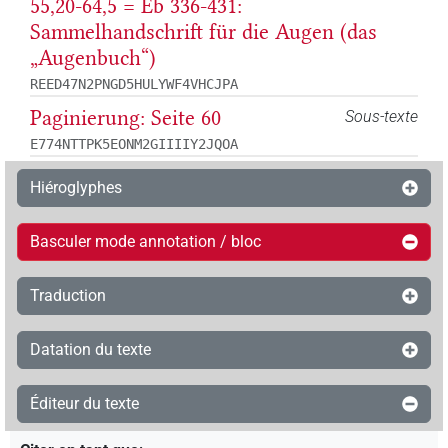
55,20-64,5 = Eb 336-431:
Sammelhandschrift für die Augen (das
„Augenbuch“)
REED47N2PNGD5HULYWF4VHCJPA
Paginierung: Seite 60
Sous-texte
E774NTTPK5EONM2GIIIIY2JQOA
Hiéroglyphes
Basculer mode annotation / bloc
Traduction
Datation du texte
Éditeur du texte