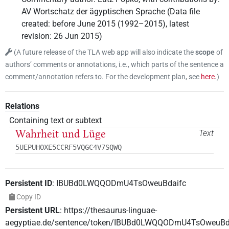
AV Wortschatz der ägyptischen Sprache
(
Data file
created
:
before June 2015 (1992–2015)
,
latest
revision
:
26 Jun 2015
)
(
A future release of the TLA web app will also indicate the
scope
of
authors’ comments or annotations, i.e., which parts of the sentence a
comment/annotation refers to. For the development plan, see
here
.
)
Relations
Containing text or subtext
Wahrheit und Lüge
Text
5UEPUHOXE5CCRF5VQGC4V7SQWQ
Persistent ID
:
IBUBd0LWQQODmU4TsOweuBdaifc
Copy ID
Persistent URL
:
https://thesaurus-linguae-
aegyptiae.de/sentence/token/IBUBd0LWQQODmU4TsOweuBd