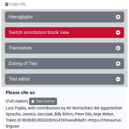
Copy URL
Hieroglyphs
Switch annotation/block view
Translation
Dating of Text
Text editor
Please cite as
:
(
Full citation
)
Copy citation
Lutz Popko
,
with contributions by
AV Wortschatz der ägyptischen
Sprache
,
Jessica Jancziak
,
Billy Böhm
,
Peter Dils
,
Anja Weber
,
Token ID IBUBd0LWQQODmU4TsOweuBdaifc
<https://thesaurus-
linguae-