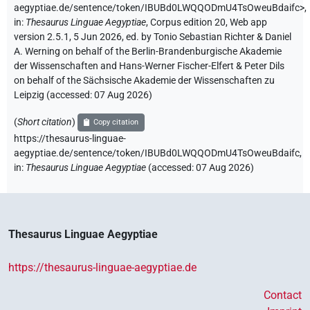
aegyptiae.de/sentence/token/IBUBd0LWQQODmU4TsOweuBdaifc>
,
in
:
Thesaurus Linguae Aegyptiae
,
Corpus edition 20, Web app
version 2.5.1, 5 Jun 2026, ed. by Tonio Sebastian Richter & Daniel
A. Werning on behalf of the Berlin-Brandenburgische Akademie
der Wissenschaften and Hans-Werner Fischer-Elfert & Peter Dils
on behalf of the Sächsische Akademie der Wissenschaften zu
Leipzig (accessed:
07 Aug 2026
)
(
Short citation
)
Copy citation
https://thesaurus-linguae-
aegyptiae.de/sentence/token/IBUBd0LWQQODmU4TsOweuBdaifc,
in
:
Thesaurus Linguae Aegyptiae
(
accessed
:
07 Aug 2026
)
Thesaurus Linguae Aegyptiae
https://thesaurus-linguae-aegyptiae.de
Contact