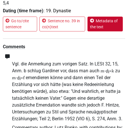
5,4
Dating (time frame)
:
19. Dynastie
Go to/cite
Sentence no. 39 in
Metadata of
sentence
co(n)text
the text
Comments
Vgl. die Anmerkung zum vorigen Satz. In LESt 32, 15,
Anm. b schlug Gardiner vor, dass man auch
zu
m-ḏi̯=k
emendieren könne und dann einen Teil der
m-ḏi̯=f
Erzählung vor sich hätte (was keine Redeeinleitung
benötigen würde), also etwa: "Und wahrlich, er hatte ja
tatsächlich keinen Vater." Gegen eine derartige
zusätzliche Emendation wandte sich jedoch F. Hintze,
Untersuchungen zu Stil und Sprache neuägyptischer
Erzählungen; Teil 2; Berlin 1952 (VIO 6), S. 274, Anm. 3.
Commentary author
:
Lutz Popko
,
with contributions by
: