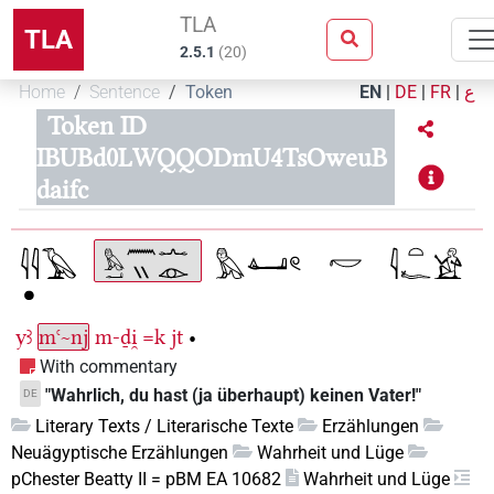
TLA
TLA
2.5.1
(
20
)
Home
Sentence
Token
EN
|
DE
|
FR
|
ع
Token ID
IBUBd0LWQQODmU4TsOweuB
daifc
yꜣ
mꜥ~nj
m-ḏi̯
=k
jt
•
With commentary
"Wahrlich, du hast (ja überhaupt) keinen Vater!"
DE
Literary Texts / Literarische Texte
Erzählungen
Neuägyptische Erzählungen
Wahrheit und Lüge
pChester Beatty II = pBM EA 10682
Wahrheit und Lüge