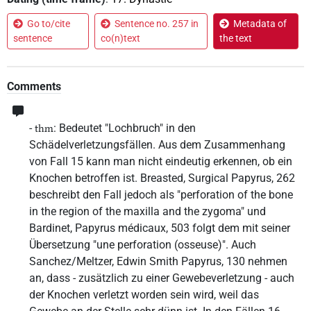
Go to/cite
Sentence no. 257 in
Metadata of
sentence
co(n)text
the text
Comments
-
: Bedeutet "Lochbruch" in den
thm
Schädelverletzungsfällen. Aus dem Zusammenhang
von Fall 15 kann man nicht eindeutig erkennen, ob ein
Knochen betroffen ist. Breasted, Surgical Papyrus, 262
beschreibt den Fall jedoch als "perforation of the bone
in the region of the maxilla and the zygoma" und
Bardinet, Papyrus médicaux, 503 folgt dem mit seiner
Übersetzung "une perforation (osseuse)". Auch
Sanchez/Meltzer, Edwin Smith Papyrus, 130 nehmen
an, dass - zusätzlich zu einer Gewebeverletzung - auch
der Knochen verletzt worden sein wird, weil das