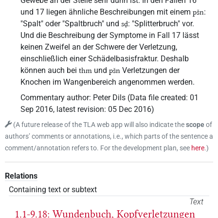
Gewebe an der Stelle sehr dünn ist. In den Fällen 16
und 17 liegen ähnliche Beschreibungen mit einem
:
pšn
"Spalt" oder "Spaltbruch" und
: "Splitterbruch" vor.
sḏ
Und die Beschreibung der Symptome in Fall 17 lässt
keinen Zweifel an der Schwere der Verletzung,
einschließlich einer Schädelbasisfraktur. Deshalb
können auch bei
und
Verletzungen der
thm
pšn
Knochen im Wangenbereich angenommen werden.
Commentary author
:
Peter Dils
(
Data file created
:
01
Sep 2016
,
latest revision
:
05 Dec 2016
)
(
A future release of the TLA web app will also indicate the
scope
of
authors’ comments or annotations, i.e., which parts of the sentence a
comment/annotation refers to. For the development plan, see
here
.
)
Relations
Containing text or subtext
Text
1.1-9.18: Wundenbuch, Kopfverletzungen