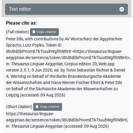
Text editor
Please cite as
:
(
Full citation
)
Copy citation
Peter Dils
,
with contributions by
AV Wortschatz der ägyptischen
Sprache
,
Lutz Popko
,
Token ID
IBUBd0bPnomETkTIuu8WgfRWBHI
<https://thesaurus-linguae-
aegyptiae.de/sentence/token/IBUBd0bPnomETkTIuu8WgfRWBHI>
,
in
:
Thesaurus Linguae Aegyptiae
,
Corpus edition 20, Web app
version 2.5.1, 5 Jun 2026, ed. by Tonio Sebastian Richter & Daniel
A. Werning on behalf of the Berlin-Brandenburgische Akademie
der Wissenschaften and Hans-Werner Fischer-Elfert & Peter Dils
on behalf of the Sächsische Akademie der Wissenschaften zu
Leipzig (accessed:
09 Aug 2026
)
(
Short citation
)
Copy citation
https://thesaurus-linguae-
aegyptiae.de/sentence/token/IBUBd0bPnomETkTIuu8WgfRWBHI,
in
:
Thesaurus Linguae Aegyptiae
(
accessed
:
09 Aug 2026
)