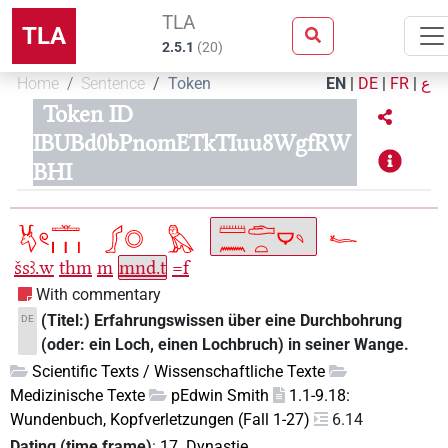
TLA
TLA
2.5.1
(
20
)
Home
Sentence
Token
EN
|
DE
|
FR
|
ع
Token ID
IBUBd0bPnomETkTIuu8WgfRW
BHI
šsꜣ.w
thm
m
mnd.t
=f
With commentary
(Titel:) Erfahrungswissen über eine Durchbohrung
DE
(oder: ein Loch, einen Lochbruch) in seiner Wange.
Scientific Texts / Wissenschaftliche Texte
Medizinische Texte
pEdwin Smith
1.1-9.18:
Wundenbuch, Kopfverletzungen (Fall 1-27)
6.14
Dating (time frame)
:
17. Dynastie