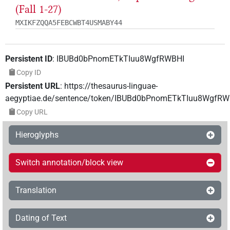
(Fall 1-27)
MXIKFZQQA5FEBCWBT4USMABY44
Persistent ID
:
IBUBd0bPnomETkTIuu8WgfRWBHI
Copy ID
Persistent URL
:
https://thesaurus-linguae-
aegyptiae.de/sentence/token/IBUBd0bPnomETkTIuu8WgfRW
Copy URL
Hieroglyphs
Switch annotation/block view
Translation
Dating of Text