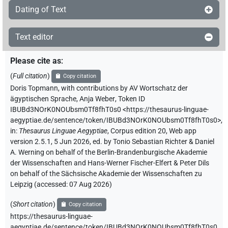
Dating of Text
Text editor
Please cite as
:
(
Full citation
)
Copy citation
Doris Topmann
,
with contributions by
AV Wortschatz der
ägyptischen Sprache
,
Anja Weber
,
Token ID
IBUBd3NOrK0NOUbsm0Tf8fhT0s0
<https://thesaurus-linguae-
aegyptiae.de/sentence/token/IBUBd3NOrK0NOUbsm0Tf8fhT0s0>
,
in
:
Thesaurus Linguae Aegyptiae
,
Corpus edition 20, Web app
version 2.5.1, 5 Jun 2026, ed. by Tonio Sebastian Richter & Daniel
A. Werning on behalf of the Berlin-Brandenburgische Akademie
der Wissenschaften and Hans-Werner Fischer-Elfert & Peter Dils
on behalf of the Sächsische Akademie der Wissenschaften zu
Leipzig (accessed:
07 Aug 2026
)
(
Short citation
)
Copy citation
https://thesaurus-linguae-
aegyptiae.de/sentence/token/IBUBd3NOrK0NOUbsm0Tf8fhT0s0,