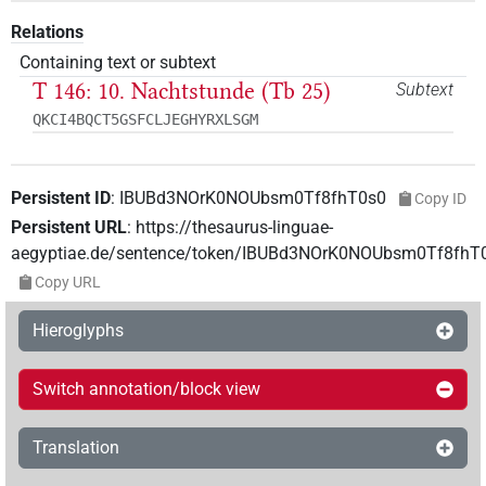
Relations
Containing text or subtext
T 146: 10. Nachtstunde (Tb 25)
Subtext
QKCI4BQCT5GSFCLJEGHYRXLSGM
Persistent ID
:
IBUBd3NOrK0NOUbsm0Tf8fhT0s0
Copy ID
Persistent URL
:
https://thesaurus-linguae-
aegyptiae.de/sentence/token/IBUBd3NOrK0NOUbsm0Tf8fhT
Copy URL
Hieroglyphs
Switch annotation/block view
Translation