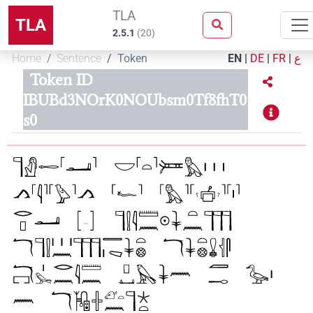
TLA
TLA
2.5.1
(
20
)
Home
Sentence
Token
EN
|
DE
|
FR
|
ع
Token ID
IBUBd3NOrK0NOUbsm0Tf8fhT0
s0