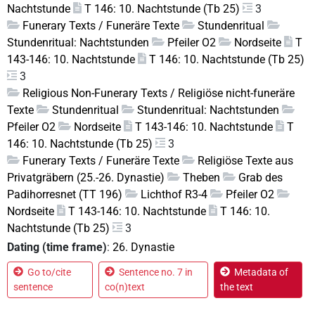
Nachtstunde
T 146: 10. Nachtstunde (Tb 25)
3
Funerary Texts / Funeräre Texte
Stundenritual
Stundenritual: Nachtstunden
Pfeiler O2
Nordseite
T
143-146: 10. Nachtstunde
T 146: 10. Nachtstunde (Tb 25)
3
Religious Non-Funerary Texts / Religiöse nicht-funeräre
Texte
Stundenritual
Stundenritual: Nachtstunden
Pfeiler O2
Nordseite
T 143-146: 10. Nachtstunde
T
146: 10. Nachtstunde (Tb 25)
3
Funerary Texts / Funeräre Texte
Religiöse Texte aus
Privatgräbern (25.-26. Dynastie)
Theben
Grab des
Padihorresnet (TT 196)
Lichthof R3-4
Pfeiler O2
Nordseite
T 143-146: 10. Nachtstunde
T 146: 10.
Nachtstunde (Tb 25)
3
Dating (time frame)
:
26. Dynastie
Go to/cite
Sentence no. 7 in
Metadata of
sentence
co(n)text
the text