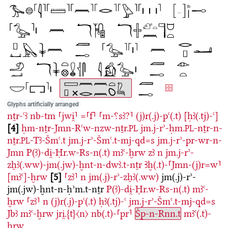
Glyphs artificially arranged
nṯr-ꜥꜣ
nb-tm
⸢jwi̯⸣
=⸢f⸣
⸢m-⸮sꜣ?⸣
(j)r(.j)-pꜥ(.t)
[ḥꜣ(.tj)-ꜥ]
4
ḥm-nṯr-Jmn-Rꜥw-nzw-nṯr.
jm.j-rʾ-ḥm.
-nṯr-n-
PL
PL
nṯr.
-Tꜣ-Šmꜥ.t
jm.j-rʾ-Šmꜥ.t-mj-qd=s
jm.j-rʾ-pr-wr-n-
PL
Jmn
P(ꜣ)-di̯-Ḥr.w-Rs-n(.t)
mꜣꜥ-ḫrw
zꜣ
n
jm.j-rʾ-
zẖꜣ(.ww)-jm(.jw)-ḫnt-n-dwꜣ.t-nṯr
Ꜣḫ(.t)-⸢Jmn-(j)r=w⸣
[mꜣꜥ]-ḫrw
5
⸢zꜣ⸣
n
jm(.j)-rʾ-zẖꜣ(.ww)
jm(.j)-rʾ-
jm(.jw)-ḫnt-n-ḥʾm.t-nṯr
P(ꜣ)-di̯-Ḥr.w-Rs-n(.t)
mꜣꜥ-
ḫrw
⸢zꜣ⸣
n
(j)r(.j)-pꜥ(.t)
ḥꜣ(.tj)-ꜥ
jm.j-rʾ-Šmꜥ.t-mj-qd=s
Jbꜣ
mꜣꜥ-ḫrw
jri̯.{t}〈n〉
nb(.t)-⸢pr⸣
Šp-n-Rnn.t
mꜣꜥ(.t)-
ḫrw