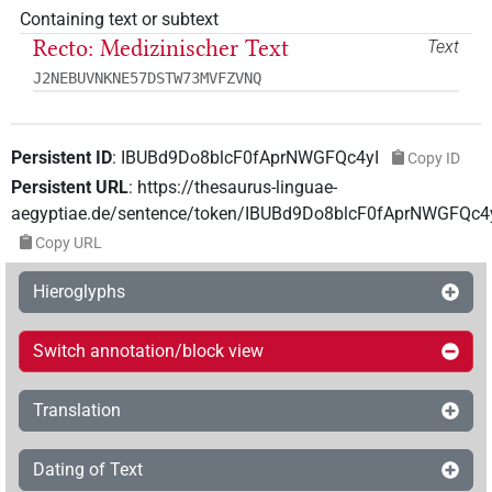
Containing text or subtext
Recto: Medizinischer Text
Text
J2NEBUVNKNE57DSTW73MVFZVNQ
Persistent ID
:
IBUBd9Do8blcF0fAprNWGFQc4yI
Copy ID
Persistent URL
:
https://thesaurus-linguae-
aegyptiae.de/sentence/token/IBUBd9Do8blcF0fAprNWGFQc4
Copy URL
Hieroglyphs
Switch annotation/block view
Translation
Dating of Text