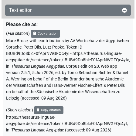
Text editor
Please cite as
:
(
Full citation
)
Copy citation
Marc Brose
,
with contributions by
AV Wortschatz der ägyptischen
Sprache
,
Peter Dils
,
Lutz Popko
,
Token ID
IBUBd9Do8blcF0fAprNWGFQc4yI
<https://thesaurus-linguae-
aegyptiae.de/sentence/token/IBUBd9Do8blcF0fAprNWGFQc4yI>
,
in
:
Thesaurus Linguae Aegyptiae
,
Corpus edition 20, Web app
version 2.5.1, 5 Jun 2026, ed. by Tonio Sebastian Richter & Daniel
A. Werning on behalf of the Berlin-Brandenburgische Akademie
der Wissenschaften and Hans-Werner Fischer-Elfert & Peter Dils
on behalf of the Sächsische Akademie der Wissenschaften zu
Leipzig (accessed:
09 Aug 2026
)
(
Short citation
)
Copy citation
https://thesaurus-linguae-
aegyptiae.de/sentence/token/IBUBd9Do8blcF0fAprNWGFQc4yI,
in
:
Thesaurus Linguae Aegyptiae
(
accessed
:
09 Aug 2026
)