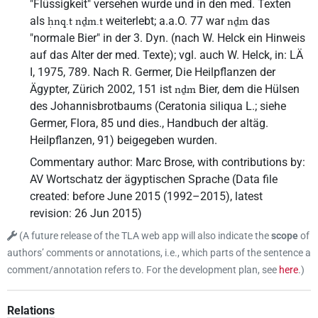
"Flüssigkeit" versehen wurde und in den med. Texten
als
weiterlebt; a.a.O. 77 war
das
ḥnq.t nḏm.t
nḏm
"normale Bier" in der 3. Dyn. (nach W. Helck ein Hinweis
auf das Alter der med. Texte); vgl. auch W. Helck, in: LÄ
I, 1975, 789. Nach R. Germer, Die Heilpflanzen der
Ägypter, Zürich 2002, 151 ist
Bier, dem die Hülsen
nḏm
des Johannisbrotbaums (Ceratonia siliqua L.; siehe
Germer, Flora, 85 und dies., Handbuch der altäg.
Heilpflanzen, 91) beigegeben wurden.
Commentary author
:
Marc Brose
,
with contributions by
:
AV Wortschatz der ägyptischen Sprache
(
Data file
created
:
before June 2015 (1992–2015)
,
latest
revision
:
26 Jun 2015
)
(
A future release of the TLA web app will also indicate the
scope
of
authors’ comments or annotations, i.e., which parts of the sentence a
comment/annotation refers to. For the development plan, see
here
.
)
Relations