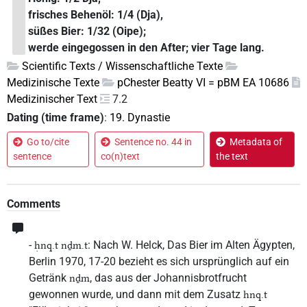
frisches Behenöl: 1/4 (Dja),
süßes Bier: 1/32 (Oipe);
werde eingegossen in den After; vier Tage lang.
Scientific Texts / Wissenschaftliche Texte
Medizinische Texte
pChester Beatty VI = pBM EA 10686
Medizinischer Text
7.2
Dating (time frame)
:
19. Dynastie
Go to/cite
Sentence no. 44 in
Metadata of
sentence
co(n)text
the text
Comments
-
: Nach W. Helck, Das Bier im Alten Ägypten,
ḥnq.t nḏm.t
Berlin 1970, 17-20 bezieht es sich ursprünglich auf ein
Getränk
, das aus der Johannisbrotfrucht
nḏm
gewonnen wurde, und dann mit dem Zusatz
hnq.t