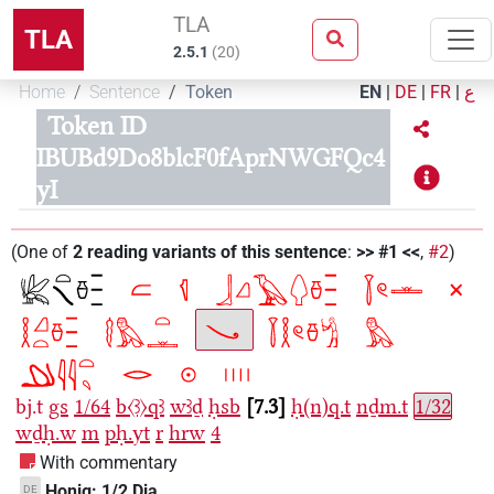
TLA
TLA
2.5.1
(
20
)
Home
Sentence
Token
EN
|
DE
|
FR
|
ع
Token ID
IBUBd9Do8blcF0fAprNWGFQc4
yI
(
One of
2
reading variants of this sentence
:
>> #1 <<
,
#2
)
bj.t
gs
1/64
b〈ꜣ〉qꜣ
wꜣḏ
ḥsb
7.3
ḥ(n)q.t
nḏm.t
1/32
wḏḥ.w
m
pḥ.yt
r
hrw
4
With commentary
Honig: 1/2 Dja,
DE