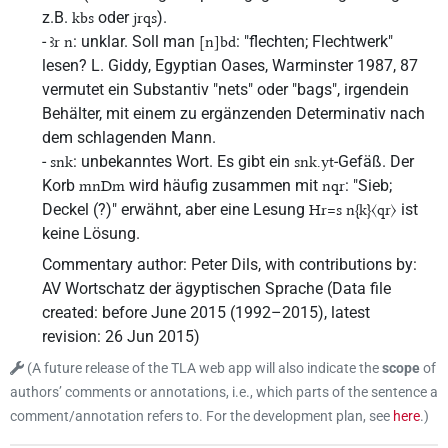
z.B.
oder
).
kbs
jrqs
-
: unklar. Soll man
: "flechten; Flechtwerk"
ꜣr n
[n]bd
lesen? L. Giddy, Egyptian Oases, Warminster 1987, 87
vermutet ein Substantiv "nets" oder "bags", irgendein
Behälter, mit einem zu ergänzenden Determinativ nach
dem schlagenden Mann.
-
: unbekanntes Wort. Es gibt ein
-Gefäß. Der
snk
snk.yt
Korb
wird häufig zusammen mit
: "Sieb;
mnDm
nqr
Deckel (?)" erwähnt, aber eine Lesung
ist
Hr=s n{k}〈qr〉
keine Lösung.
Commentary author
:
Peter Dils
,
with contributions by
:
AV Wortschatz der ägyptischen Sprache
(
Data file
created
:
before June 2015 (1992–2015)
,
latest
revision
:
26 Jun 2015
)
(
A future release of the TLA web app will also indicate the
scope
of
authors’ comments or annotations, i.e., which parts of the sentence a
comment/annotation refers to. For the development plan, see
here
.
)