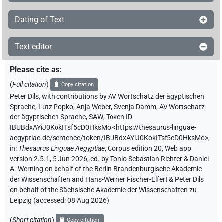
Dating of Text
Text editor
Please cite as
:
(
Full citation
)
Copy citation
Peter Dils
,
with contributions by
AV Wortschatz der ägyptischen
Sprache
,
Lutz Popko
,
Anja Weber
,
Svenja Damm
,
AV Wortschatz
der ägyptischen Sprache, SAW
,
Token ID
IBUBdxAYiJ0KokITsf5cD0HksMo
<https://thesaurus-linguae-
aegyptiae.de/sentence/token/IBUBdxAYiJ0KokITsf5cD0HksMo>
,
in
:
Thesaurus Linguae Aegyptiae
,
Corpus edition 20, Web app
version 2.5.1, 5 Jun 2026, ed. by Tonio Sebastian Richter & Daniel
A. Werning on behalf of the Berlin-Brandenburgische Akademie
der Wissenschaften and Hans-Werner Fischer-Elfert & Peter Dils
on behalf of the Sächsische Akademie der Wissenschaften zu
Leipzig (accessed:
08 Aug 2026
)
(
Short citation
)
Copy citation