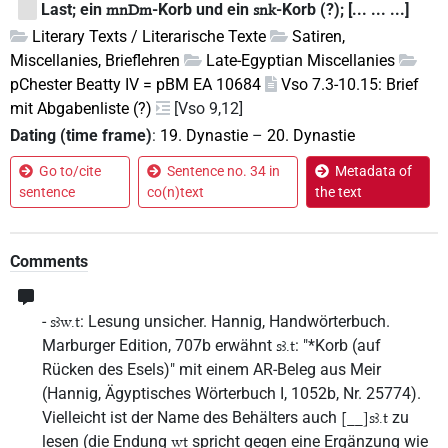
Last; ein
-Korb und ein
-Korb (?); [... ... ...]
mnDm
snk
Literary Texts / Literarische Texte
Satiren,
Miscellanies, Brieflehren
Late-Egyptian Miscellanies
pChester Beatty IV = pBM EA 10684
Vso 7.3-10.15: Brief
mit Abgabenliste (?)
[Vso 9,12]
Dating (time frame)
:
19. Dynastie
–
20. Dynastie
Go to/cite
Sentence no. 34 in
Metadata of
sentence
co(n)text
the text
Comments
-
: Lesung unsicher. Hannig, Handwörterbuch.
sꜣw.t
Marburger Edition, 707b erwähnt
: "*Korb (auf
sꜣ.t
Rücken des Esels)" mit einem AR-Beleg aus Meir
(Hannig, Ägyptisches Wörterbuch I, 1052b, Nr. 25774).
Vielleicht ist der Name des Behälters auch
zu
[__]sꜣ.t
lesen (die Endung
spricht gegen eine Ergänzung wie
wt