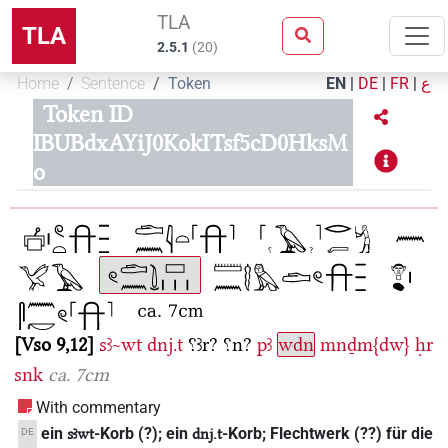
TLA
TLA
2.5.1
(
20
)
Home
Sentence
Token
EN
|
DE
|
FR
|
ع
Token ID
IBUBdxAYiJ0KokITsf5cD0HksM
o
Vso 9,12
sꜣ~wt
dnj.t
⸮ꜣr?
⸮n?
pꜣ
wdn
mnḏm{dw}
ḥr
snk
ca. 7cm
With commentary
ein
-Korb (?); ein
-Korb; Flechtwerk (??) für die
DE
sꜣwt
dnj.t