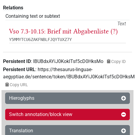
Relations
Containing text or subtext
Text
Vso 7.3-10.15: Brief mit Abgabenliste (?)
Y5MMYTCU6ZAKFNBLFJQYTUXZ7Y
Persistent ID
:
IBUBdxAYiJ0KokITsf5cD0HksMo
Copy ID
Persistent URL
:
https://thesaurus-linguae-
aegyptiae.de/sentence/token/IBUBdxAYiJ0KokITsf5cD0HksM
Copy URL
Hieroglyphs
Switch annotation/block view
Translation