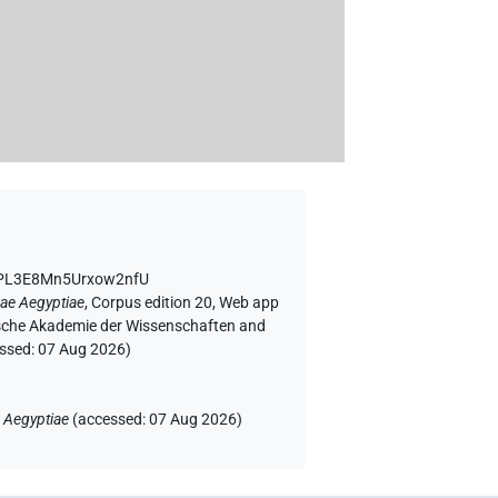
YPL3E8Mn5Urxow2nfU
ae Aegyptiae
,
Corpus edition 20, Web app
rgische Akademie der Wissenschaften and
essed:
07 Aug 2026
)
 Aegyptiae
(
accessed
:
07 Aug 2026
)