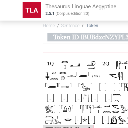
Thesaurus Linguae Aegyptiae
TLA
2.5.1
(
Corpus edition
20
)
Home
Sentence
Token
Token ID IBUBdxcNZYPL