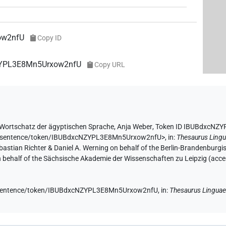
ow2nfU
Copy ID
NZYPL3E8Mn5Urxow2nfU
Copy URL
Wortschatz der ägyptischen Sprache
,
Anja Weber
,
Token ID IBUBdxcNZ
.de/sentence/token/IBUBdxcNZYPL3E8Mn5Urxow2nfU>
,
in
:
Thesaurus Lingu
Sebastian Richter & Daniel A. Werning on behalf of the Berlin-Brandenbu
on behalf of the Sächsische Akademie der Wissenschaften zu Leipzig (acc
de/sentence/token/IBUBdxcNZYPL3E8Mn5Urxow2nfU,
in
:
Thesaurus Linguae