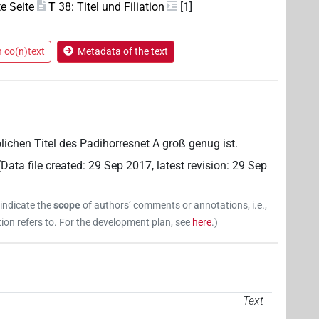
te Seite
T 38: Titel und Filiation
[1]
n co(n)text
Metadata of the text
üblichen Titel des Padihorresnet A groß genug ist.
(
Data file created
:
29 Sep 2017
,
latest revision
:
29 Sep
 indicate the
scope
of authors’ comments or annotations, i.e.,
on refers to. For the development plan, see
here
.
)
Text