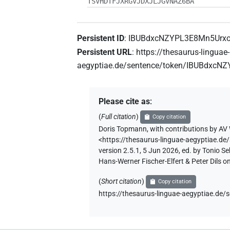
TSVHDTFJXRGVJDXJLJGVNAZ6BA
Persistent ID
:
IBUBdxcNZYPL3E8Mn5Urx
Persistent URL
:
https://thesaurus-linguae-
aegyptiae.de/sentence/token/IBUBdxc
Please cite as
:
(
Full citation
)
Copy citation
Doris Topmann
,
with contributions by
AV 
<https://thesaurus-linguae-aegyptiae
version 2.5.1, 5 Jun 2026, ed. by Tonio 
Hans-Werner Fischer-Elfert & Peter Dils 
(
Short citation
)
Copy citation
https://thesaurus-linguae-aegyptiae.