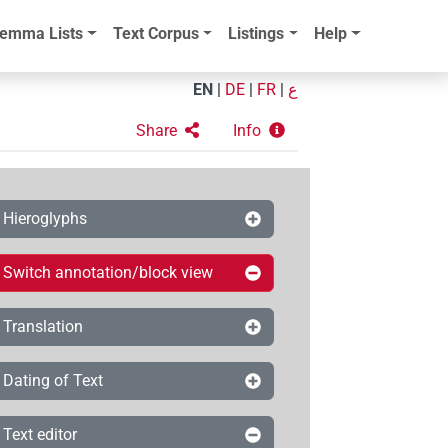
emma Lists
Text Corpus
Listings
Help
EN
|
DE
|
FR
|
ع
Share
Info
Hieroglyphs
Switch annotation/block view
Translation
Dating of Text
Text editor