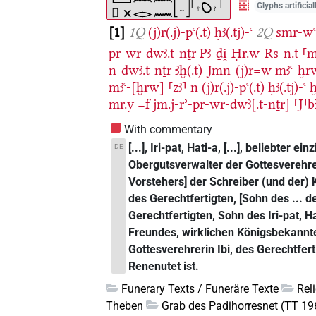
Glyphs artificia
1
1Q
(j)r(.j)-pꜥ(.t)
ḥꜣ(.tj)-ꜥ
2Q
smr-wꜥ
pr-wr-dwꜣ.t-nṯr
Pꜣ-ḏi̯-Ḥr.w-Rs-n.t
⸢m
n-dwꜣ.t-nṯr
Ꜣḫ(.t)-Jmn-(j)r=w
mꜣꜥ-ḫr
mꜣꜥ-[ḫrw]
⸢zꜣ⸣
n
(j)r(.j)-pꜥ(.t)
ḥꜣ(.tj)-ꜥ
ḫ
mr.y
=f
jm.j-rʾ-pr-wr-dwꜣ[.t-nṯr]
⸢J⸣b
With commentary
[...], Iri-pat, Hati-a, [...], beliebter
DE
Obergutsverwalter der Gottesverehrer
Vorstehers] der Schreiber (und der)
des Gerechtfertigten, [Sohn des ... d
Gerechtfertigten, Sohn des Iri-pat, Ha
Freundes, wirklichen Königsbekannten
Gottesverehrerin Ibi, des Gerechtfer
Renenutet ist.
Funerary Texts / Funeräre Texte
Rel
Theben
Grab des Padihorresnet (TT 19