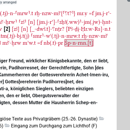
lly arranged
(.tj)-n-⸢mrw⸣.t
rḫ-nzw-mꜣꜥ{⸢⸮t?⸣}
mr.y
=f
jm.j-rʾ-
ꜣꜥ-ḫrw⸣
⸢zꜣ⸣
[n]
[jm.j-rʾ]-⸢zẖꜣ(.ww)⸣-jm(.jw)-ḫnt-
w
2
[zꜣ]
[n]
[_-dwꜣ.t]-⸮nṯr?
[Pꜣ-ḏi̯-Ḥr.w-Rs]-n.t
tm(.tj)-bj.t(j)
⸢smr⸣-wꜥ(.tj)-n-mrw.t
rḫ-nzw-mꜣꜥ
ꜣ
mꜣꜥ-ḫrw
mʾw.t
=f
nb(.t)-pr
Šp-n-rnn.[t]
 einziger Freund, wirklicher Königsbekannte, den er liebt,
in, Padihorresnet, der Gerechtfertigte, Sohn [des
 Kammerherren der Gottesverehrerin Achet-Imen-iru,
er] Gottes[verehrerin Padihorres]net, des
ti-a, königlichen Sieglers, beliebten einzigen
, den er liebt, Obergutsverwalter der
tigten, dessen Mutter die Hausherrin Schep-en-
igiöse Texte aus Privatgräbern (25.-26. Dynastie)
6)
Eingang zum Durchgang zum Lichthof (F)