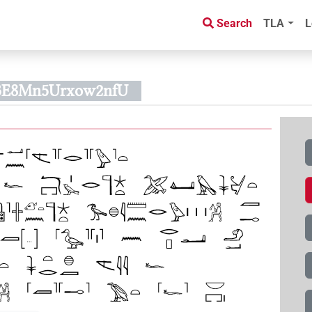
Search
TLA
L
3E8Mn5Urxow2nfU