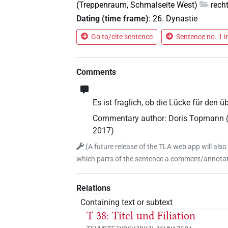
(Treppenraum, Schmalseite West)
rech
Dating (time frame)
:
26. Dynastie
Go to/cite sentence
Sentence no. 1 i
Comments
Es ist fraglich, ob die Lücke für den 
Commentary author
:
Doris Topmann
2017
)
(
A future release of the TLA web app will also
which parts of the sentence a comment/annotati
Relations
Containing text or subtext
T 38: Titel und Filiation