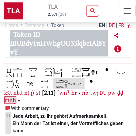
TLA
TLA
2.5.1
(
20
)
Home
Sentence
Token
EN
|
DE
|
FR
|
ع
Token ID
IBUBdy1uHWhgOU33lqbciAl8Y
vY
kꜣ.t
nb.t
n(.j)-st
2.11
⸢wn⸣-ḥr
•
nb
ꜥ.wj.
pw
ḏḏ
DU
mnḫ
•
With commentary
Jede Arbeit, zu ihr gehört Aufmerksamkeit.
DE
Ein Mann der Tat ist einer, der Vortreffliches geben
kann.