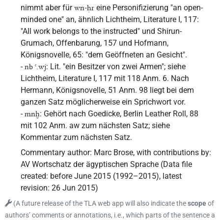
nimmt aber für
eine Personifizierung "an open-
wn-ḥr
minded one" an, ähnlich Lichtheim, Literature I, 117:
"All work belongs to the instructed" und Shirun-
Grumach, Offenbarung, 157 und Hofmann,
Königsnovelle, 65: "dem Geöffneten an Gesicht".
-
: Lit. "ein Besitzer von zwei Armen"; siehe
nb ꜥ.wj
Lichtheim, Literature I, 117 mit 118 Anm. 6. Nach
Hermann, Königsnovelle, 51 Anm. 98 liegt bei dem
ganzen Satz möglicherweise ein Sprichwort vor.
-
: Gehört nach Goedicke, Berlin Leather Roll, 88
mnḫ
mit 102 Anm. aw zum nächsten Satz; siehe
Kommentar zum nächsten Satz.
Commentary author
:
Marc Brose
,
with contributions by
:
AV Wortschatz der ägyptischen Sprache
(
Data file
created
:
before June 2015 (1992–2015)
,
latest
revision
:
26 Jun 2015
)
(
A future release of the TLA web app will also indicate the
scope
of
authors’ comments or annotations, i.e., which parts of the sentence a