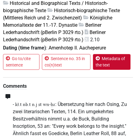
Historical and Biographical Texts / Historisch-
biographische Texte
Historisch-biographische Texte
(Mittleres Reich und 2. Zwischenzeit)
Königliche
Memorialtexte der 11.-17. Dynastie
Berliner
Lederhandschrift (pBerlin P 3029 rto.)
Berliner
Lederhandschrift (pBerlin P 3029 rto.)
2.10
Dating (time frame)
:
Amenhotep II. Aacheperure
Go to/cite
Sentence no. 35 in
Metadata of
sentence
co(n)text
the text
Comments
-
: Übersetzung hier nach Osing, Zu
kꜣ.t nb.t n.j st wn-ḥr
zwei literarischen Texten, 114. Ein umgekehrtes
Besitzverhältnis nimmt u.a. de Buck, Building
Inscription, 53 an: "Every work belongs to the insight."
Ähnlich fasst es Goedicke, Berlin Leather Roll, 88 auf,