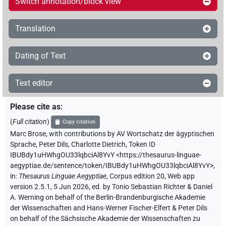
Switch annotation/block view
Translation
Dating of Text
Text editor
Please cite as
:
(
Full citation
)
Copy citation
Marc Brose
,
with contributions by
AV Wortschatz der ägyptischen
Sprache
,
Peter Dils
,
Charlotte Dietrich
,
Token ID
IBUBdy1uHWhgOU33lqbciAl8YvY
<https://thesaurus-linguae-
aegyptiae.de/sentence/token/IBUBdy1uHWhgOU33lqbciAl8YvY>
,
in
:
Thesaurus Linguae Aegyptiae
,
Corpus edition 20, Web app
version 2.5.1, 5 Jun 2026, ed. by Tonio Sebastian Richter & Daniel
A. Werning on behalf of the Berlin-Brandenburgische Akademie
der Wissenschaften and Hans-Werner Fischer-Elfert & Peter Dils
on behalf of the Sächsische Akademie der Wissenschaften zu