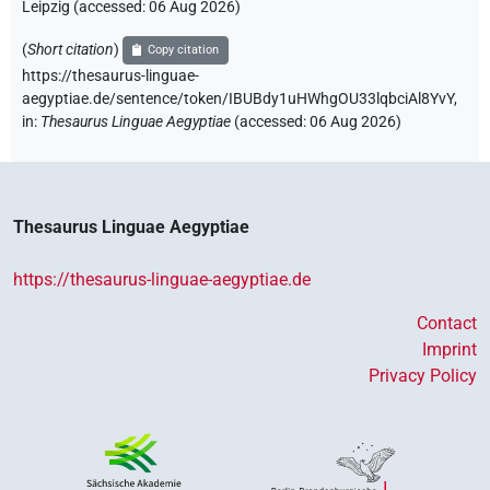
Leipzig (accessed:
06 Aug 2026
)
(
Short citation
)
Copy citation
https://thesaurus-linguae-
aegyptiae.de/sentence/token/IBUBdy1uHWhgOU33lqbciAl8YvY,
in
:
Thesaurus Linguae Aegyptiae
(
accessed
:
06 Aug 2026
)
Thesaurus Linguae Aegyptiae
https://thesaurus-linguae-aegyptiae.de
Contact
Imprint
Privacy Policy