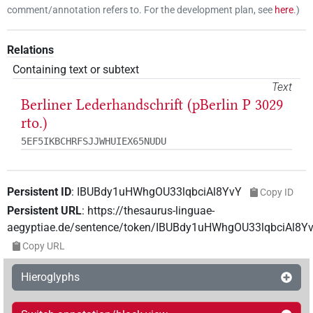
comment/annotation refers to. For the development plan, see
here
.
)
Relations
Containing text or subtext
Text
Berliner Lederhandschrift (pBerlin P 3029
rto.)
5EF5IKBCHRFSJJWHUIEX65NUDU
Persistent ID
:
IBUBdy1uHWhgOU33lqbciAl8YvY
Copy ID
Persistent URL
:
https://thesaurus-linguae-
aegyptiae.de/sentence/token/IBUBdy1uHWhgOU33lqbciAl8Y
Copy URL
Hieroglyphs