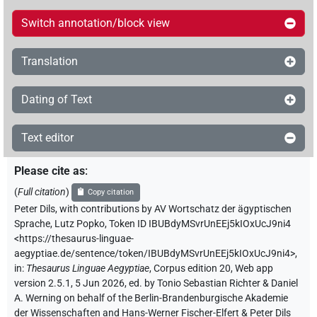
Switch annotation/block view
Translation
Dating of Text
Text editor
Please cite as
:
(
Full citation
)
Copy citation
Peter Dils
,
with contributions by
AV Wortschatz der ägyptischen
Sprache
,
Lutz Popko
,
Token ID IBUBdyMSvrUnEEj5kIOxUcJ9ni4
<https://thesaurus-linguae-
aegyptiae.de/sentence/token/IBUBdyMSvrUnEEj5kIOxUcJ9ni4>
,
in
:
Thesaurus Linguae Aegyptiae
,
Corpus edition 20, Web app
version 2.5.1, 5 Jun 2026, ed. by Tonio Sebastian Richter & Daniel
A. Werning on behalf of the Berlin-Brandenburgische Akademie
der Wissenschaften and Hans-Werner Fischer-Elfert & Peter Dils