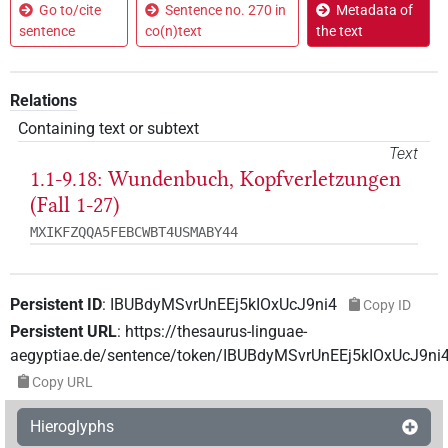
Go to/cite
Sentence no. 270 in
Metadata of
sentence
co(n)text
the text
Relations
Containing text or subtext
Text
1.1-9.18: Wundenbuch, Kopfverletzungen
(Fall 1-27)
MXIKFZQQA5FEBCWBT4USMABY44
Persistent ID
:
IBUBdyMSvrUnEEj5kIOxUcJ9ni4
Copy ID
Persistent URL
:
https://thesaurus-linguae-
aegyptiae.de/sentence/token/IBUBdyMSvrUnEEj5kIOxUcJ9ni
Copy URL
Hieroglyphs