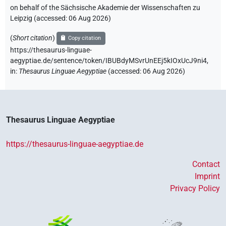
on behalf of the Sächsische Akademie der Wissenschaften zu
Leipzig (accessed:
06 Aug 2026
)
(
Short citation
)
Copy citation
https://thesaurus-linguae-
aegyptiae.de/sentence/token/IBUBdyMSvrUnEEj5kIOxUcJ9ni4,
in
:
Thesaurus Linguae Aegyptiae
(
accessed
:
06 Aug 2026
)
Thesaurus Linguae Aegyptiae
https://thesaurus-linguae-aegyptiae.de
Contact
Imprint
Privacy Policy