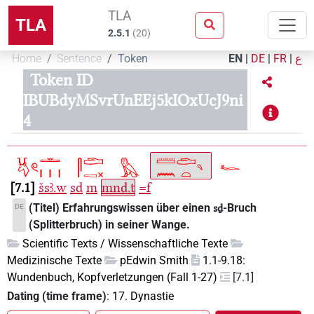
TLA
TLA
2.5.1
(
20
)
Home
Sentence
Token
EN
|
DE
|
FR
|
ع
Token ID
IBUBdyMSvrUnEEj5kIOxUcJ9ni
4
7.1
šsꜣ.w
sd
m
mnd.t
=f
(Titel) Erfahrungswissen über einen
-Bruch
DE
sḏ
(Splitterbruch) in seiner Wange.
Scientific Texts / Wissenschaftliche Texte
Medizinische Texte
pEdwin Smith
1.1-9.18:
Wundenbuch, Kopfverletzungen (Fall 1-27)
[7.1]
Dating (time frame)
:
17. Dynastie