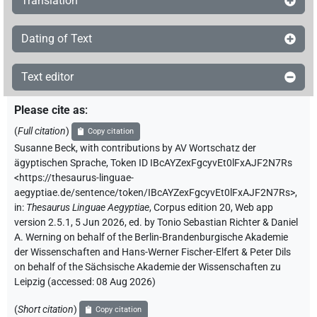
Translation
Dating of Text
Text editor
Please cite as
:
(
Full citation
)
Copy citation
Susanne Beck
,
with contributions by
AV Wortschatz der
ägyptischen Sprache
,
Token ID IBcAYZexFgcyvEt0lFxAJF2N7Rs
<https://thesaurus-linguae-
aegyptiae.de/sentence/token/IBcAYZexFgcyvEt0lFxAJF2N7Rs>
,
in
:
Thesaurus Linguae Aegyptiae
,
Corpus edition 20, Web app
version 2.5.1, 5 Jun 2026, ed. by Tonio Sebastian Richter & Daniel
A. Werning on behalf of the Berlin-Brandenburgische Akademie
der Wissenschaften and Hans-Werner Fischer-Elfert & Peter Dils
on behalf of the Sächsische Akademie der Wissenschaften zu
Leipzig (accessed:
08 Aug 2026
)
(
Short citation
)
Copy citation