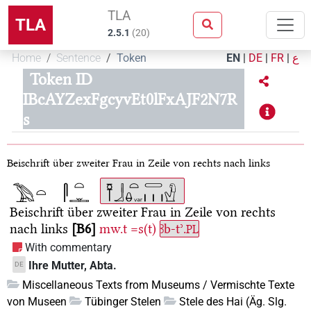
TLA
TLA
2.5.1
(
20
)
Home
Sentence
Token
EN
|
DE
|
FR
|
ع
Token ID
IBcAYZexFgcyvEt0lFxAJF2N7R
s
Beischrift über zweiter Frau in Zeile von rechts nach links
Beischrift über zweiter Frau in Zeile von rechts
nach links
B6
mw.t
=s(t)
ꜣb-tʾ.
PL
With commentary
Ihre Mutter, Abta.
DE
Miscellaneous Texts from Museums / Vermischte Texte
von Museen
Tübinger Stelen
Stele des Hai (Äg. Slg.