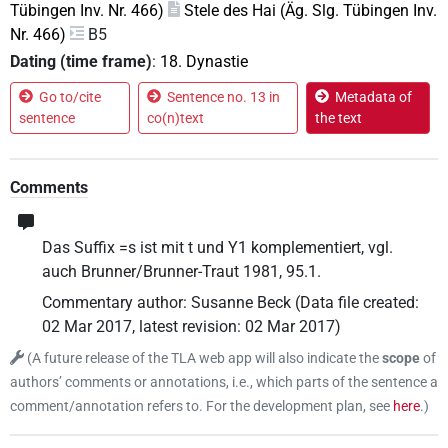
Tübingen Inv. Nr. 466)
Stele des Hai (Äg. Slg. Tübingen Inv.
Nr. 466)
B5
Dating (time frame)
:
18. Dynastie
Go to/cite
Sentence no. 13 in
Metadata of
sentence
co(n)text
the text
Comments
Das Suffix =s ist mit t und Y1 komplementiert, vgl.
auch Brunner/Brunner-Traut 1981, 95.1.
Commentary author
:
Susanne Beck
(
Data file created
:
02 Mar 2017
,
latest revision
:
02 Mar 2017
)
(
A future release of the TLA web app will also indicate the
scope
of
authors’ comments or annotations, i.e., which parts of the sentence a
comment/annotation refers to. For the development plan, see
here
.
)