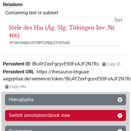
Relations
Containing text or subtext
Text
Stele des Hai (Äg. Slg. Tübingen Inv. Nr.
466)
3F5KUVWQG5EPBM7GMQ6ZFVO5OQ
Persistent ID
:
IBcAYZexFgcyvEt0lFxAJF2N7Rs
Copy ID
Persistent URL
:
https://thesaurus-linguae-
aegyptiae.de/sentence/token/IBcAYZexFgcyvEt0lFxAJF2N7R
Copy URL
Hieroglyphs
Switch annotation/block view