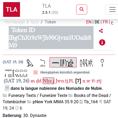
TLA
TLA
2.5.1
(
20
)
Homepage
Satz
Token
EN
|
DE
|
FR
|
ع
Token ID
IBgChXt9zWJh90Gjvm5UOaik8
M0
SAT 19, 24
Hieroglyphen künstlich angeordnet
SAT 19, 24
m
ḏd
Nḥs.j
Jwn.tj.
7
n.w
tꜣ-ztj
PL
dans la langue nubienne des Nomades de Nubie.
FR
Funerary Texts / Funeräre Texte
Books of the Dead /
Totenbücher
pNew York MMA 35.9.20
Tb_164
SAT
19, 24
6
Datierung
:
30. Dynastie