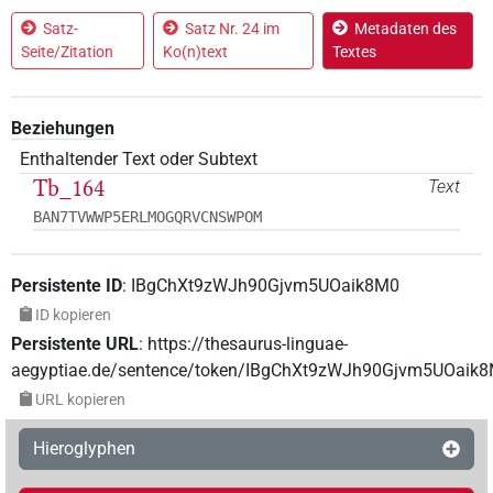
Satz-
Satz Nr. 24 im
Metadaten des
Seite/Zitation
Ko(n)text
Textes
Beziehungen
Enthaltender Text oder Subtext
Tb_164
Text
BAN7TVWWP5ERLMOGQRVCNSWPOM
Persistente ID
:
IBgChXt9zWJh90Gjvm5UOaik8M0
ID kopieren
Persistente URL
:
https://thesaurus-linguae-
aegyptiae.de/sentence/token/IBgChXt9zWJh90Gjvm5UOaik
URL kopieren
Hieroglyphen