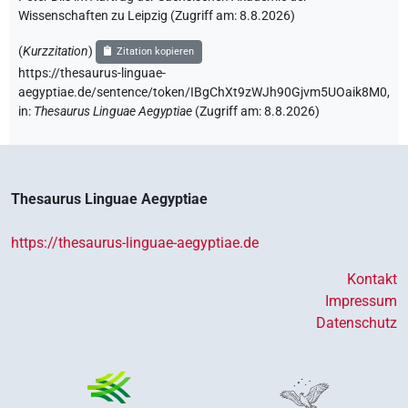
Wissenschaften zu Leipzig (Zugriff am:
8.8.2026
)
(
Kurzzitation
)
Zitation kopieren
https://thesaurus-linguae-
aegyptiae.de/sentence/token/IBgChXt9zWJh90Gjvm5UOaik8M0,
in
:
Thesaurus Linguae Aegyptiae
(
Zugriff am
:
8.8.2026
)
Thesaurus Linguae Aegyptiae
https://thesaurus-linguae-aegyptiae.de
Kontakt
Impressum
Datenschutz