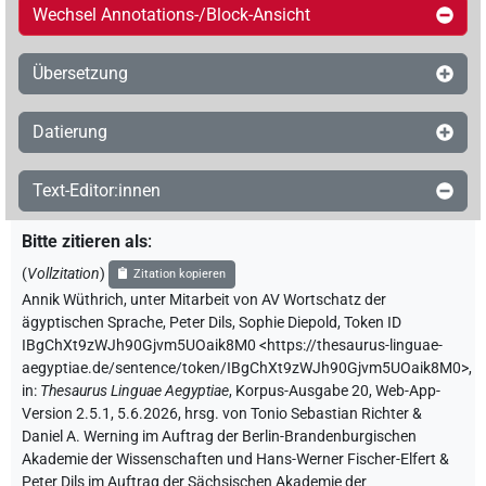
Wechsel Annotations-/Block-Ansicht
Übersetzung
Datierung
Text-Editor:innen
Bitte zitieren als
:
(
Vollzitation
)
Zitation kopieren
Annik Wüthrich
,
unter Mitarbeit von
AV Wortschatz der
ägyptischen Sprache
,
Peter Dils
,
Sophie Diepold
,
Token ID
IBgChXt9zWJh90Gjvm5UOaik8M0
<https://thesaurus-linguae-
aegyptiae.de/sentence/token/IBgChXt9zWJh90Gjvm5UOaik8M0>
,
in
:
Thesaurus Linguae Aegyptiae
,
Korpus-Ausgabe 20, Web-App-
Version 2.5.1, 5.6.2026, hrsg. von Tonio Sebastian Richter &
Daniel A. Werning im Auftrag der Berlin-Brandenburgischen
Akademie der Wissenschaften und Hans-Werner Fischer-Elfert &
Peter Dils im Auftrag der Sächsischen Akademie der