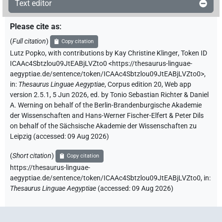
Text editor
Please cite as
:
(
Full citation
)
Copy citation
Lutz Popko
,
with contributions by
Kay Christine Klinger
,
Token ID
ICAAc4Sbtzlou09JtEABjLVZto0
<https://thesaurus-linguae-
aegyptiae.de/sentence/token/ICAAc4Sbtzlou09JtEABjLVZto0>
,
in
:
Thesaurus Linguae Aegyptiae
,
Corpus edition 20, Web app
version 2.5.1, 5 Jun 2026, ed. by Tonio Sebastian Richter & Daniel
A. Werning on behalf of the Berlin-Brandenburgische Akademie
der Wissenschaften and Hans-Werner Fischer-Elfert & Peter Dils
on behalf of the Sächsische Akademie der Wissenschaften zu
Leipzig (accessed:
09 Aug 2026
)
(
Short citation
)
Copy citation
https://thesaurus-linguae-
aegyptiae.de/sentence/token/ICAAc4Sbtzlou09JtEABjLVZto0,
in
:
Thesaurus Linguae Aegyptiae
(
accessed
:
09 Aug 2026
)