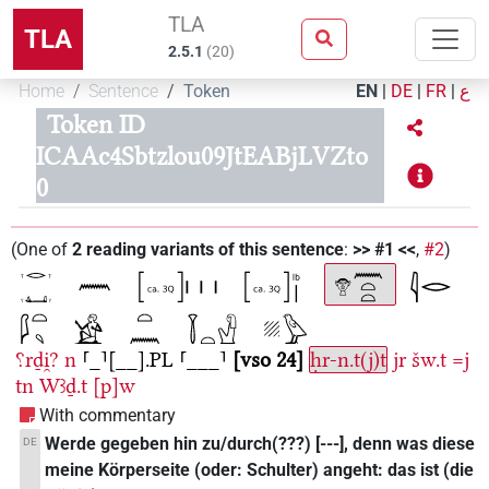
TLA
TLA
2.5.1
(
20
)
Home
Sentence
Token
EN
|
DE
|
FR
|
ع
Token ID
ICAAc4Sbtzlou09JtEABjLVZto
0
(
One of
2
reading variants of this sentence
:
>> #1 <<
,
#2
)
⸮rḏi̯?
n
⸢_⸣[__].PL
⸢___⸣
vso 24
ḥr-n.t(j)t
jr
šw.t
=j
tn
Wꜣḏ.t
[p]w
With commentary
Werde gegeben hin zu/durch(???) [---], denn was diese
DE
meine Körperseite (oder: Schulter) angeht: das ist (die