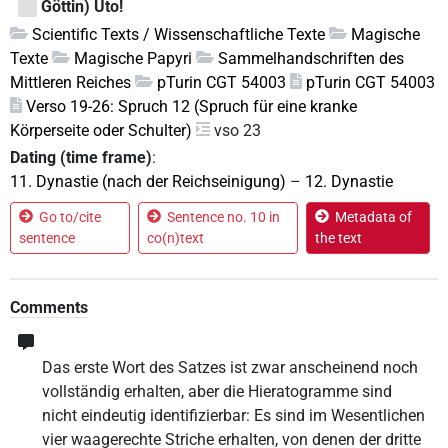
Göttin) Uto!
Scientific Texts / Wissenschaftliche Texte
Magische
Texte
Magische Papyri
Sammelhandschriften des
Mittleren Reiches
pTurin CGT 54003
pTurin CGT 54003
Verso 19-26: Spruch 12 (Spruch für eine kranke
Körperseite oder Schulter)
vso 23
Dating (time frame)
:
11. Dynastie (nach der Reichseinigung)
–
12. Dynastie
Go to/cite
Sentence no. 10 in
Metadata of
sentence
co(n)text
the text
Comments
Das erste Wort des Satzes ist zwar anscheinend noch
vollständig erhalten, aber die Hieratogramme sind
nicht eindeutig identifizierbar: Es sind im Wesentlichen
vier waagerechte Striche erhalten, von denen der dritte