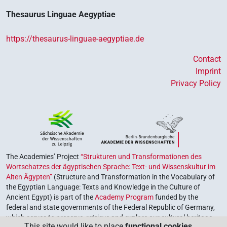
Thesaurus Linguae Aegyptiae
https://thesaurus-linguae-aegyptiae.de
Contact
Imprint
Privacy Policy
The Academies’ Project
“Strukturen und Transformationen des
Wortschatzes der ägyptischen Sprache: Text- und Wissenskultur im
Alten Ägypten”
(Structure and Transformation in the Vocabulary of
the Egyptian Language: Texts and Knowledge in the Culture of
Ancient Egypt) is part of the
Academy Program
funded by the
federal and state governments of the Federal Republic of Germany,
which serves to preserve, retrieve and explore our cultural heritage.
This site would like to place
functional cookies