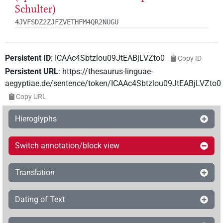
Schulter)
4JVFSDZ2ZJFZVETHFM4QR2NUGU
Persistent ID
:
ICAAc4Sbtzlou09JtEABjLVZto0
Copy ID
Persistent URL
:
https://thesaurus-linguae-
aegyptiae.de/sentence/token/ICAAc4Sbtzlou09JtEABjLVZto0
Copy URL
Hieroglyphs
Switch annotation/block view
Translation
Dating of Text