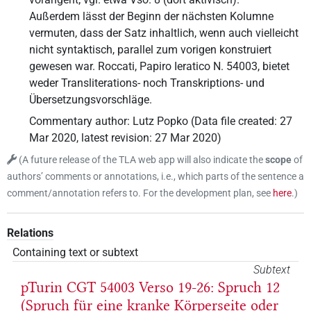
Außerdem lässt der Beginn der nächsten Kolumne
vermuten, dass der Satz inhaltlich, wenn auch vielleicht
nicht syntaktisch, parallel zum vorigen konstruiert
gewesen war. Roccati, Papiro Ieratico N. 54003, bietet
weder Transliterations- noch Transkriptions- und
Übersetzungsvorschläge.
Commentary author
:
Lutz Popko
(
Data file created
:
27
Mar 2020
,
latest revision
:
27 Mar 2020
)
(
A future release of the TLA web app will also indicate the
scope
of
authors’ comments or annotations, i.e., which parts of the sentence a
comment/annotation refers to. For the development plan, see
here
.
)
Relations
Containing text or subtext
Subtext
pTurin CGT 54003 Verso 19-26: Spruch 12
(Spruch für eine kranke Körperseite oder