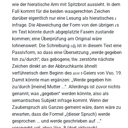
wie der hieratische Arm mit Spitzbrot aussieht. In dem
Fall kommt für die beiden waagerechten Zeichen
darüber eigentlich nur eine Lesung als hieratisches
r
infrage. Die Abweichung der Form von den übrigen
s
r
im Text könnte durch abgeplatzte Fasern zustande
kommen; eine Überprüfung am Original wäre
lohnenswert. Die Schreibung
ist in diesem Text eine
rḏi̯
Passivform, so dass eine Übersetzung „werde gegeben
hin zu/durch“; das gebogene, tlw. zerstörte nächste
Zeichen direkt an der Abbruchkante ähnelt
verführerisch dem Beginn des
-Geiers von Vso. 19.
mw.t
Damit könnte man ergänzen: „Werde gegeben hin
zu/durch [meine] Mutter ...“. Allerdings ist zuvor nichts
genannt, was „gegeben“ werden könnte, also als
semantisches Subjekt infrage kommt. Wenn der
Zauberspruch als Ganzes gemeint wäre, dann wäre zu
erwarten, dass die Formel „(dieser Spruch) werde
gesprochen ... und werde geschrieben auf ...“
vorangeht; vgl. etwa Vso. 8 (dort aktivisch).