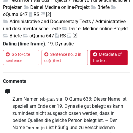
Texts from Various Projects / Texte von unterschiedlichen
Projekten
Deir el Medine online-Projekt
Briefe
oQurna 647
RS
[2]
Administrative and Documentary Texts / Administrative
und dokumentarische Texte
Deir el Medine online-Projekt
Briefe
oQurna 647
RS
[2]
Dating (time frame)
:
19. Dynastie
Go to/cite
Sentence no. 2 in
Metadata of
sentence
co(n)text
the text
Comments
Zum Namen
s.a. O Qurna 633: Dieser Name ist
Nb-Jmn
speziell am Ende der 19. Dynastie gut belegt; es kann
zumindest nicht ausgeschlossen werden, dass in
beiden Quellen die gleiche Person belegt ist. – Der
Name
ist häufig und zu verschiedenen
Jmn-m-jn.t