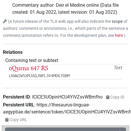
Commentary author
:
Deir el Medine online
(
Data file
created
:
01 Aug 2022
,
latest revision
:
01 Aug 2022
)
(
A future release of the TLA web app will also indicate the
scope
of
authors’ comments or annotations, i.e., which parts of the sentence a
comment/annotation refers to. For the development plan, see
here
.
)
Relations
Containing text or subtext
oQurna 647 RS
Text
LKWW2W5XMJAQJNPL3V4MD67DBM
Persistent ID
:
ICICE3UOpinHCU4YlVZsvWBmfho
Copy ID
Persistent URL
:
https://thesaurus-linguae-
aegyptiae.de/sentence/token/ICICE3UOpinHCU4YlVZsvWBmf
Copy URL