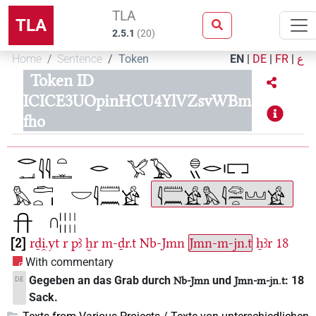
TLA
TLA
2.5.1
(
20
)
Home
Sentence
Token
EN
|
DE
|
FR
|
ع
Token ID
ICICE3UOpinHCU4YlVZsvWBm
fho
2
rḏi̯.yt
r
pꜣ
ḫr
m-ḏr.t
Nb-Jmn
Jmn-m-jn.t
ẖꜣr
18
With commentary
Gegeben an das Grab durch
und
: 18
DE
Nb-Jmn
Jmn-m-jn.t
Sack.