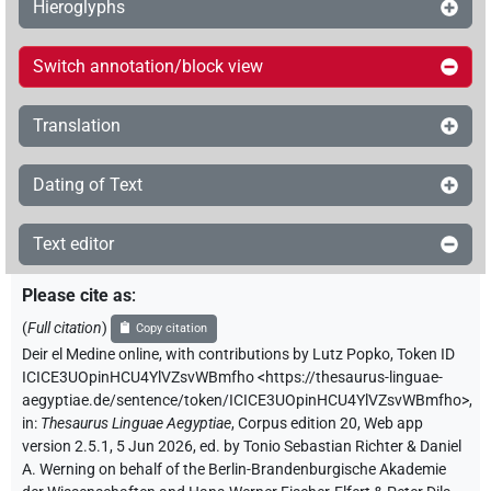
Hieroglyphs
Switch annotation/block view
Translation
Dating of Text
Text editor
Please cite as
:
(
Full citation
)
Copy citation
Deir el Medine online
,
with contributions by
Lutz Popko
,
Token ID
ICICE3UOpinHCU4YlVZsvWBmfho
<https://thesaurus-linguae-
aegyptiae.de/sentence/token/ICICE3UOpinHCU4YlVZsvWBmfho>
,
in
:
Thesaurus Linguae Aegyptiae
,
Corpus edition 20, Web app
version 2.5.1, 5 Jun 2026, ed. by Tonio Sebastian Richter & Daniel
A. Werning on behalf of the Berlin-Brandenburgische Akademie