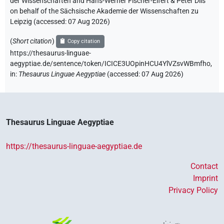
der Wissenschaften and Hans-Werner Fischer-Elfert & Peter Dils
on behalf of the Sächsische Akademie der Wissenschaften zu
Leipzig (accessed:
07 Aug 2026
)
(
Short citation
)
Copy citation
https://thesaurus-linguae-
aegyptiae.de/sentence/token/ICICE3UOpinHCU4YlVZsvWBmfho,
in
:
Thesaurus Linguae Aegyptiae
(
accessed
:
07 Aug 2026
)
Thesaurus Linguae Aegyptiae
https://thesaurus-linguae-aegyptiae.de
Contact
Imprint
Privacy Policy