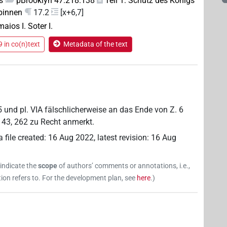
s
pBrooklyn 47.218.138
Teil 1: Schutz des Königs
pinnen
17.2
[x+6,7]
aios I. Soter I.
 in co(n)text
Metadata of the text
5 und pl. VIA fälschlicherweise an das Ende von Z. 6
nt 43, 262 zu Recht anmerkt.
 file created
:
16 Aug 2022
,
latest revision
:
16 Aug
 indicate the
scope
of authors’ comments or annotations, i.e.,
on refers to. For the development plan, see
here
.
)