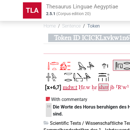
Thesaurus Linguae Aegyptiae
TLA
2.5.1
(
Corpus edition
20
)
Home
Sentence
Token
Token ID ICICKLxvkw1n
x+6,7
mdw.t
Ḥr.w
ḥr
shrr
jb
⸢Rꜥw⸣
With commentary
Die Worte des Horus beruhigen des Her
DE
sind.
Scientific Texts / Wissenschaftliche Te