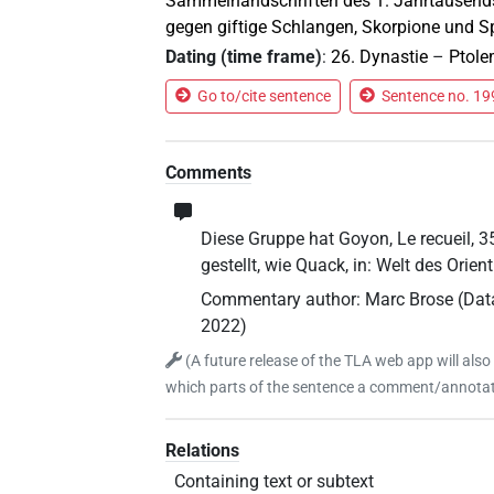
Sammelhandschriften des 1. Jahrtausend
gegen giftige Schlangen, Skorpione und S
Dating (time frame)
:
26. Dynastie
–
Ptolem
Go to/cite sentence
Sentence no. 199
Comments
Diese Gruppe hat Goyon, Le recueil, 3
gestellt, wie Quack, in: Welt des Orie
Commentary author
:
Marc Brose
(
Data
2022
)
(
A future release of the TLA web app will also
which parts of the sentence a comment/annotati
Relations
Containing text or subtext