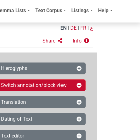
emma Lists
Text Corpus
Listings
Help
EN
|
DE
|
FR
|
ع
Share
Info
Hieroglyphs
Switch annotation/block view
Translation
Dating of Text
Text editor