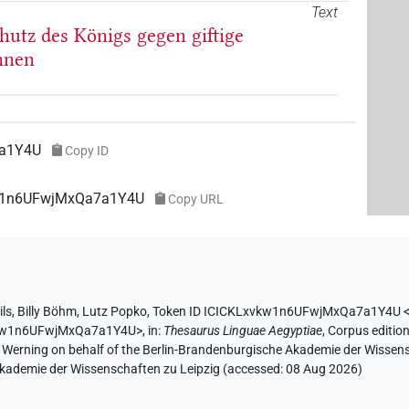
Text
Schutz des Königs gegen giftige
nnen
7a1Y4U
Copy ID
vkw1n6UFwjMxQa7a1Y4U
Copy URL
ils
,
Billy Böhm
,
Lutz Popko
,
Token ID ICICKLxvkw1n6UFwjMxQa7a1Y4U
xvkw1n6UFwjMxQa7a1Y4U>
,
in
:
Thesaurus Linguae Aegyptiae
,
Corpus edition
A. Werning on behalf of the Berlin-Brandenburgische Akademie der Wissen
 Akademie der Wissenschaften zu Leipzig (accessed:
08 Aug 2026
)