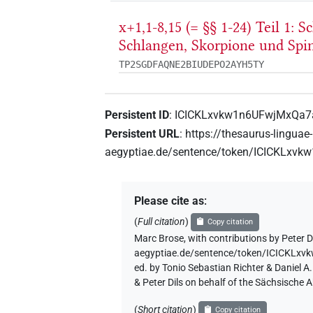
x+1,1-8,15 (= §§ 1-24) Teil 1: 
Schlangen, Skorpione und Spi
TP2SGDFAQNE2BIUDEPO2AYH5TY
Persistent ID
:
ICICKLxvkw1n6UFwjMxQa
Persistent URL
:
https://thesaurus-linguae-
aegyptiae.de/sentence/token/ICICKLx
Please cite as
:
(
Full citation
)
Copy citation
Marc Brose
,
with contributions by
Peter D
aegyptiae.de/sentence/token/ICICKL
ed. by Tonio Sebastian Richter & Daniel 
& Peter Dils on behalf of the Sächsische
(
Short citation
)
Copy citation