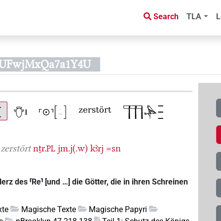
Search
TLA
L
6UFwjMxQa7a1Y4U
zerstört
nṯr.
jm.j(.w)
kꜣrj
=sn
PL
z des ⸢Re⸣ [und …] die Götter, die in ihren Schreinen
xte
Magische Texte
Magische Papyri