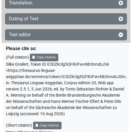
Translation
Dating of Text
Text editor
Please cite as
:
(
Full citation
)
Copy citation
Silke Grallert
,
Token ID ICIDZKclg5QF8UFwvNb3nnxbJS4
<https://thesaurus-linguae-
aegyptiae.de/sentence/token/ICIDZKclg5QF8UFwvNb3nnxbJS4>
,
in
:
Thesaurus Linguae Aegyptiae
,
Corpus edition 20, Web app
version 2.5.1, 5 Jun 2026, ed. by Tonio Sebastian Richter & Daniel
A. Werning on behalf of the Berlin-Brandenburgische Akademie
der Wissenschaften and Hans-Werner Fischer-Elfert & Peter Dils
on behalf of the Sächsische Akademie der Wissenschaften zu
Leipzig (accessed:
10 Aug 2026
)
(
Short citation
)
Copy citation