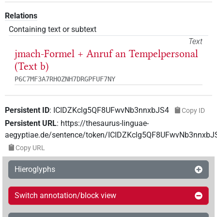
Relations
Containing text or subtext
Text
jmach-Formel + Anruf an Tempelpersonal
(Text b)
P6C7MF3A7RHOZNH7DRGPFUF7NY
Persistent ID
:
ICIDZKclg5QF8UFwvNb3nnxbJS4
Copy ID
Persistent URL
:
https://thesaurus-linguae-
aegyptiae.de/sentence/token/ICIDZKclg5QF8UFwvNb3nnxbJ
Copy URL
Hieroglyphs
Switch annotation/block view