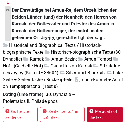
=f
Der Ehrwürdige bei Amun-Re, dem Urzeitlichen der
DE
Beiden Länder, (und) der Neunheit, den Herren von
Karnak, der Gottesvater und Priester des Amun in
Karnak, der Gottesreiniger, der eintritt in den
geheimen Ort Jry-jry, gerechtfertigt, der sagt:
Historical and Biographical Texts / Historisch-
biographische Texte
Historisch-biographische Texte (30.
Dynastie)
Karnak
Amun-Bezirk
Amun-Tempel
Hof I (Cachette-Hof)
Cachette von Karnak
Sitzstatue
des Jry-jry (Kairo JE 38604)
Sitzmöbel Blocksitz
linke
Seite + Seitenflächen Rückenpfeiler
jmach-Formel + Anruf
an Tempelpersonal (Text b)
Dating (time frame)
:
30. Dynastie
–
Ptolemaios II. Philadelphos
Go to/cite
Sentence no. 1 in
Metadata of
sentence
co(n)text
the text