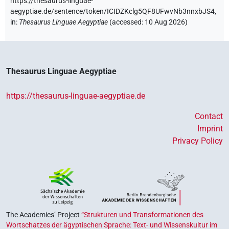
https://thesaurus-linguae-
aegyptiae.de/sentence/token/ICIDZKclg5QF8UFwvNb3nnxbJS4,
in
:
Thesaurus Linguae Aegyptiae
(
accessed
:
10 Aug 2026
)
Thesaurus Linguae Aegyptiae
https://thesaurus-linguae-aegyptiae.de
Contact
Imprint
Privacy Policy
The Academies’ Project
“Strukturen und Transformationen des
Wortschatzes der ägyptischen Sprache: Text- und Wissenskultur im