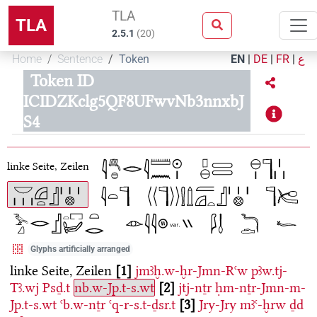
TLA
TLA
2.5.1
(
20
)
Home
Sentence
Token
EN
|
DE
|
FR
|
ع
Token ID
ICIDZKclg5QF8UFwvNb3nnxbJ
S4
linke Seite, Zeilen
Glyphs artificially arranged
linke Seite, Zeilen
1
jmꜣḫ.w-ḫr-Jmn-Rꜥw
pꜣw.tj-
Tꜣ.wj
Psḏ.t
nb.w-Jp.t-s.wt
2
jtj-nṯr
ḥm-nṯr-Jmn-m-
Jp.t-s.wt
ꜥb.w-nṯr
ꜥq-r-s.t-ḏsr.t
3
Jry-Jry
mꜣꜥ-ḫrw
ḏd