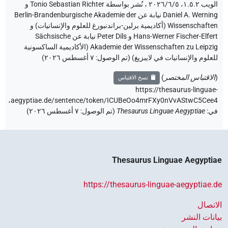
الويب ۱.٥.٢، ٢٠٢٦/٦/٥ ، نُشر بواسطة Tonio Sebastian Richter و
Daniel A. Werning نيابة عن Berlin-Brandenburgische Akademie der
Wissenschaften (أكاديمية برلين-براندنبورغ للعلوم والإنسانيات) و
Hans-Werner Fischer-Elfert و Peter Dils نيابة عن Sächsische
Akademie der Wissenschaften zu Leipzig (الأكاديمية الساكسونية
للعلوم والإنسانيات في لايبزيغ) (تم الوصول:
٧ أغسطس ٢٠٢٦
)
(
الاقتباس المختصر
)
نسخ الاقتباس
https://thesaurus-linguae-
aegyptiae.de/sentence/token/ICUBeOo4mrFXy0nVvAStwC5Cee4،
في
:
Thesaurus Linguae Aegyptiae
(
تم الوصول
:
٧ أغسطس ٢٠٢٦
)
Thesaurus Linguae Aegyptia
https://thesaurus-linguae-aegyptiae.d
اتصال
انات النشر