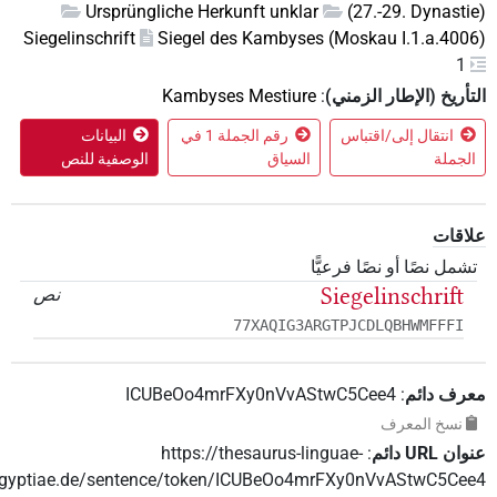
Ursprüngliche Herkunft unklar
(27.-29. Dynasti
Siegelinschrift
Siegel des Kambyses (Moskau I.1.a.400
1
تأريخ (الإطار الزمني)
:
Kambyses Mestiure
انتقال إلى/اقتباس
رقم الجملة 1 في
البيانات
الجملة
السياق
الوصفية للنص
اقات
شمل نصًا أو نصًا فرعيًّا
Siegelinschrift
نص
77XAQIG3ARGTPJCDLQBHWMFFFI
رف دائم
:
ICUBeOo4mrFXy0nVvAStwC5Cee4
نسخ المعرف
ن‏ ‏URL‏ دائم
:
https://thesaurus-linguae-
aegyptiae.de/sentence/token/ICUBeOo4mrFXy0nVvAStwC5Ce