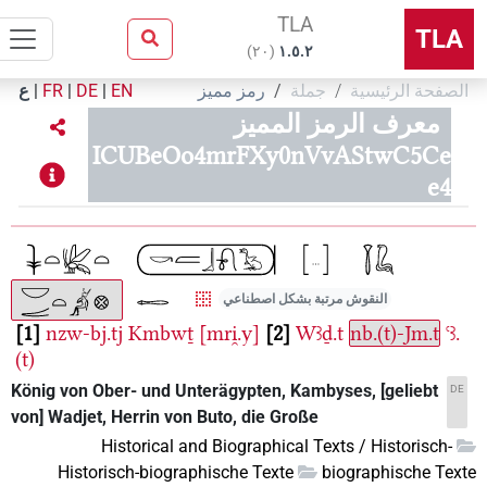
TLA
TLA
)
٢٠
(
۱.٥.٢
لصفحة الرئيسية
جملة
رمز مميز
EN
|
DE
|
FR
|
ع
معرف الرمز المميز
ICUBeOo4mrFXy0nVvAStwC5Ce
e4
النقوش مرتبة بشكل اصطناعي
1
nzw-bj.tj
Kmbwṯ
[mri̯.y]
2
Wꜣḏ.t
nb.(t)-Jm.t
ꜥꜣ.
(t)
König von Ober- und Unterägypten, Kambyses, [geliebt
DE
von] Wadjet, Herrin von Buto, die Große
Historical and Biographical Texts / Historisch-
Historisch-biographische Texte
biographische Tex