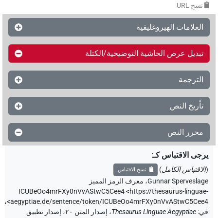
نسخ‏ ‏URL
العلامات الهيروغليفية
تبديل عرض الحاشية التوضيحية/الكتلة
الترجمة
تأريخ النص
محرر النص
يرجى الاقتباس كـ
:
(
الاقتباس الكامل
)
نسخ الاقتباس
Gunnar Sperveslage
،
معرف الرمز المميز
ICUBeOo4mrFXy0nVvAStwC5Cee4
<https://thesaurus-linguae-
،
aegyptiae.de/sentence/token/ICUBeOo4mrFXy0nVvAStwC5Cee4>
في
:
Thesaurus Linguae Aegyptiae
،
إصدار المتن ٢٠، إصدار تطبيق