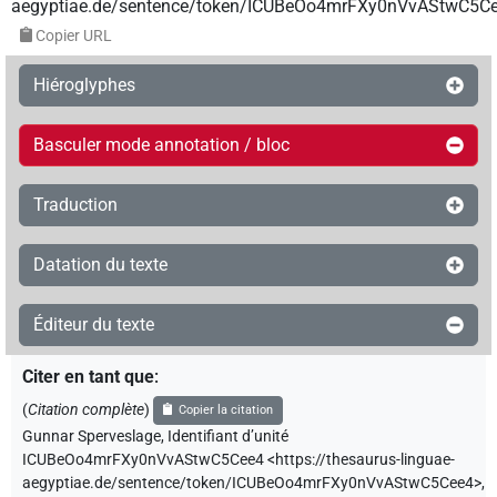
aegyptiae.de/sentence/token/ICUBeOo4mrFXy0nVvAStwC5C
Copier URL
Hiéroglyphes
Basculer mode annotation / bloc
Traduction
Datation du texte
Éditeur du texte
Citer en tant que
:
(
Citation complète
)
Copier la citation
Gunnar Sperveslage
,
Identifiant d’unité
ICUBeOo4mrFXy0nVvAStwC5Cee4
<https://thesaurus-linguae-
aegyptiae.de/sentence/token/ICUBeOo4mrFXy0nVvAStwC5Cee4>
,