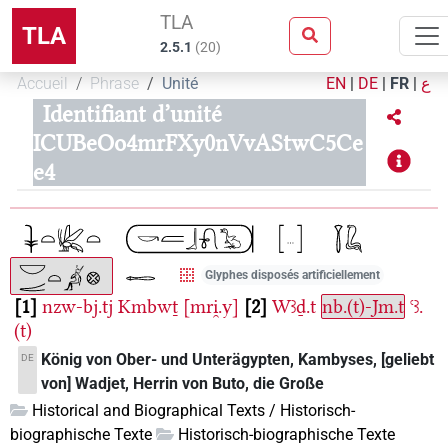
TLA
TLA
2.5.1
(
20
)
Accueil
Phrase
Unité
EN
|
DE
|
FR
|
ع
Identifiant d’unité
ICUBeOo4mrFXy0nVvAStwC5Ce
e4
Glyphes disposés artificiellement
1
nzw-bj.tj
Kmbwṯ
[mri̯.y]
2
Wꜣḏ.t
nb.(t)-Jm.t
ꜥꜣ.
(t)
König von Ober- und Unterägypten, Kambyses, [geliebt
DE
von] Wadjet, Herrin von Buto, die Große
Historical and Biographical Texts / Historisch-
biographische Texte
Historisch-biographische Texte