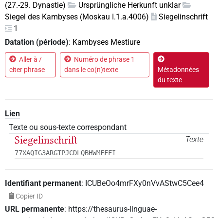
(27.-29. Dynastie)
Ursprüngliche Herkunft unklar
Siegel des Kambyses (Moskau I.1.a.4006)
Siegelinschrift
1
Datation (période)
:
Kambyses Mestiure
Aller à /
Numéro de phrase 1
citer phrase
dans le co(n)texte
Métadonnées
du texte
Lien
Texte ou sous-texte correspondant
Siegelinschrift
Texte
77XAQIG3ARGTPJCDLQBHWMFFFI
Identifiant permanent
:
ICUBeOo4mrFXy0nVvAStwC5Cee4
Copier ID
URL permanente
:
https://thesaurus-linguae-