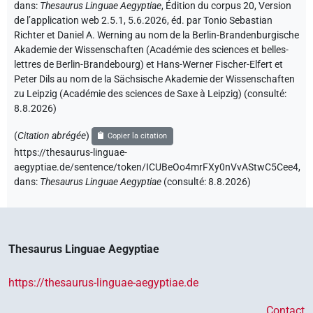
dans
:
Thesaurus Linguae Aegyptiae
,
Édition du corpus 20, Version
de l’application web 2.5.1, 5.6.2026, éd. par Tonio Sebastian
Richter et Daniel A. Werning au nom de la Berlin-Brandenburgische
Akademie der Wissenschaften (Académie des sciences et belles-
lettres de Berlin-Brandebourg) et Hans-Werner Fischer-Elfert et
Peter Dils au nom de la Sächsische Akademie der Wissenschaften
zu Leipzig (Académie des sciences de Saxe à Leipzig) (consulté:
8.8.2026
)
(
Citation abrégée
)
Copier la citation
https://thesaurus-linguae-
aegyptiae.de/sentence/token/ICUBeOo4mrFXy0nVvAStwC5Cee4,
dans
:
Thesaurus Linguae Aegyptiae
(
consulté
:
8.8.2026
)
Thesaurus Linguae Aegyptiae
https://thesaurus-linguae-aegyptiae.de
Contact