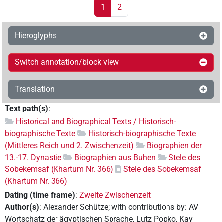
1
2
Hieroglyphs
Switch annotation/block view
Translation
Text path(s)
:
Historical and Biographical Texts / Historisch-
biographische Texte
Historisch-biographische Texte
(Mittleres Reich und 2. Zwischenzeit)
Biographien der
13.-17. Dynastie
Biographien aus Buhen
Stele des
Sobekemsaf (Khartum Nr. 366)
Stele des Sobekemsaf
(Khartum Nr. 366)
Dating (time frame)
:
Zweite Zwischenzeit
Author(s)
:
Alexander Schütze
;
with contributions by
:
AV
Wortschatz der ägyptischen Sprache
,
Lutz Popko
,
Kay