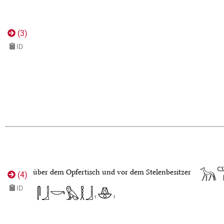
(
3
)
ID
über dem Opfertisch und vor dem Stelenbesitzer
(
4
)
ID