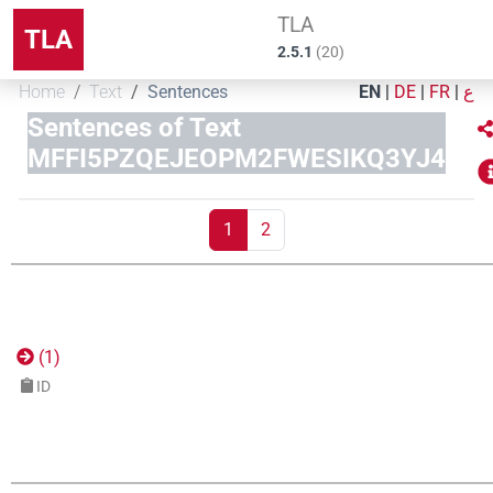
TLA
TLA
2.5.1
(
20
)
Home
Text
Sentences
EN
|
DE
|
FR
|
ع
Sentences of Text
MFFI5PZQEJEOPM2FWESIKQ3YJ4
1
2
(
1
)
ID