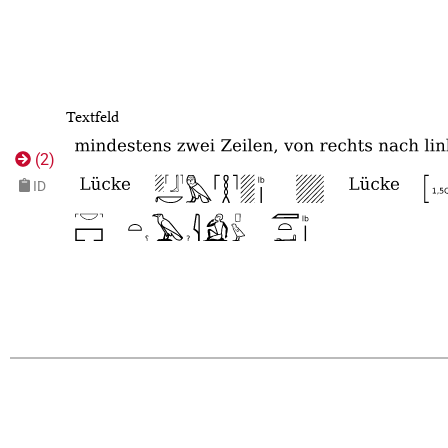
Textfeld
(
2
)
ID