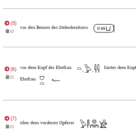
(
5
)
vor den Beinen des Stelenbesitzers
ID
vor dem Kopf der Ehefrau
hinter dem Kopf
(
6
)
ID
Ehefrau
(
7
)
über dem vorderen Opferer
ID