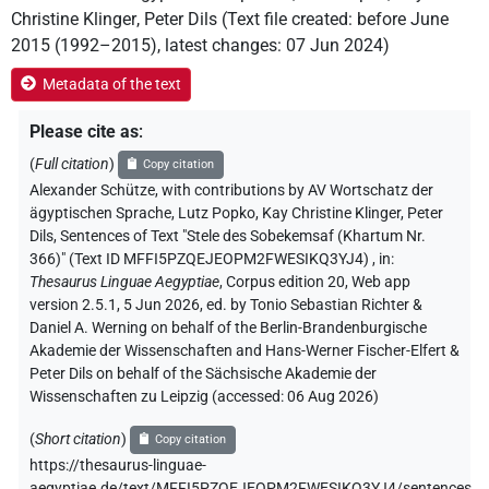
Christine Klinger
,
Peter Dils
(
Text file created
:
before June
2015 (1992–2015)
,
latest changes
:
07 Jun 2024
)
Metadata of the text
Please cite as
:
(
Full citation
)
Copy citation
Alexander Schütze
,
with contributions by
AV Wortschatz der
ägyptischen Sprache
, Lutz Popko
, Kay Christine Klinger
, Peter
Dils
,
Sentences of Text "Stele des Sobekemsaf (Khartum Nr.
366)" (Text ID MFFI5PZQEJEOPM2FWESIKQ3YJ4)
,
in
:
Thesaurus Linguae Aegyptiae
,
Corpus edition 20, Web app
version 2.5.1, 5 Jun 2026, ed. by Tonio Sebastian Richter &
Daniel A. Werning on behalf of the Berlin-Brandenburgische
Akademie der Wissenschaften and Hans-Werner Fischer-Elfert &
Peter Dils on behalf of the Sächsische Akademie der
Wissenschaften zu Leipzig (accessed:
06 Aug 2026
)
(
Short citation
)
Copy citation
https://thesaurus-linguae-
aegyptiae.de/text/MFFI5PZQEJEOPM2FWESIKQ3YJ4/sentences,