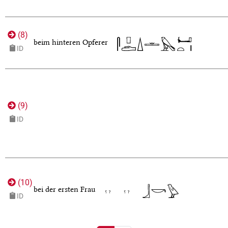
(
8
)
beim hinteren Opferer
ID
(
9
)
ID
(
10
)
bei der ersten Frau
ID