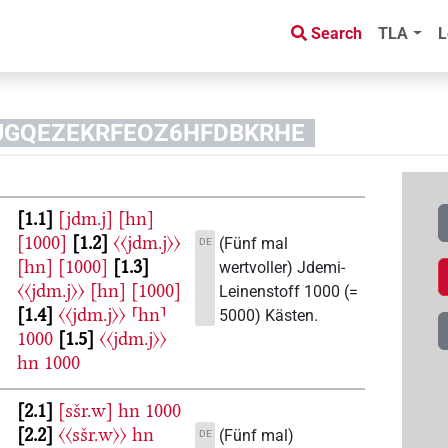
Search
TLA
L
LRJGQEZEKRFEOZ6HFDBKRHE
1.1
[jdm.j]
[hn]
[1000]
1.2
〈〈jdm.j〉〉
(Fünf mal
DE
[hn]
[1000]
1.3
wertvoller) Jdemi-
〈〈jdm.j〉〉
[hn]
[1000]
Leinenstoff 1000 (=
1.4
〈〈jdm.j〉〉
⸢hn⸣
5000) Kästen.
1000
1.5
〈〈jdm.j〉〉
hn
1000
2.1
[sšr.w]
hn
1000
2.2
〈〈sšr.w〉〉
hn
(Fünf mal)
DE