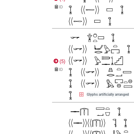
ID
(
5
)
ID
Glyphs artificially arranged