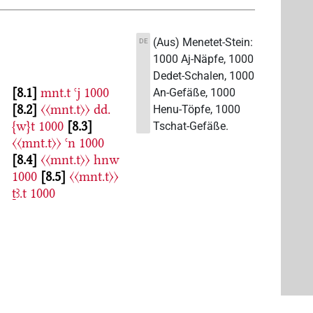
(Aus) Menetet-Stein:
DE
1000 Aj-Näpfe, 1000
Dedet-Schalen, 1000
8.1
mnt.t
ꜥj
1000
An-Gefäße, 1000
8.2
〈〈mnt.t〉〉
dd.
Henu-Töpfe, 1000
{w}t
1000
8.3
Tschat-Gefäße.
〈〈mnt.t〉〉
ꜥn
1000
8.4
〈〈mnt.t〉〉
hnw
1000
8.5
〈〈mnt.t〉〉
ṯꜣ.t
1000