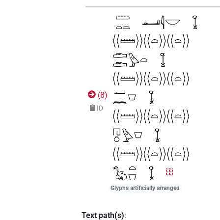
(
8
)
ID
Glyphs artificially arranged
Text path(s)
: