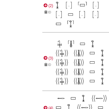
(
2
)
ID
(
3
)
ID
(
4
)