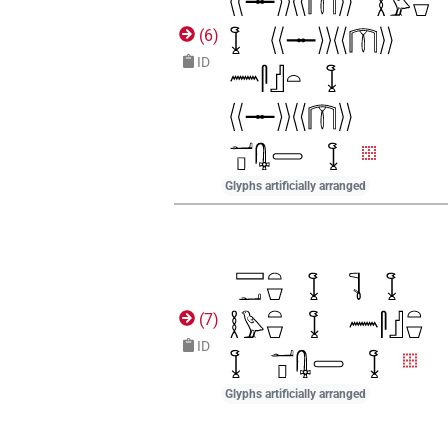
(
6
)
ID
Glyphs artificially arranged
(
7
)
ID
Glyphs artificially arranged