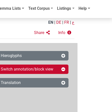
emma Lists
Text Corpus
Listings
Help
EN
|
DE
|
FR
|
ع
Share
Info
Hieroglyphs
Switch annotation/block view
Translation