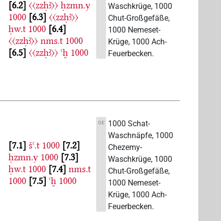
6.2
〈〈zzḥꜣ〉〉
ḥzmn.y
Waschkrüge, 1000
1000
6.3
〈〈zzḥꜣ〉〉
Chut-Großgefäße,
ḥw.t
1000
6.4
1000 Nemeset-
〈〈zzḥꜣ〉〉
nms.t
1000
Krüge, 1000 Ach-
6.5
〈〈zzḥꜣ〉〉
ꜥḫ
1000
Feuerbecken.
1000 Schat-
DE
Waschnäpfe, 1000
7.1
šꜥ.t
1000
7.2
Chezemy-
ḥzmn.y
1000
7.3
Waschkrüge, 1000
ḥw.t
1000
7.4
nms.t
Chut-Großgefäße,
1000
7.5
ꜥḫ
1000
1000 Nemeset-
Krüge, 1000 Ach-
Feuerbecken.