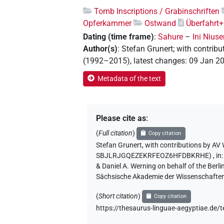
Tomb Inscriptions / Grabinschriften
Opferkammer
Ostwand
Überfahrt+
Dating (time frame)
:
Sahure
–
Ini Niuse
Author(s)
:
Stefan Grunert
;
with contribu
(1992–2015)
,
latest changes
:
09 Jan 2
Metadata of the text
Please cite as
:
(
Full citation
)
Copy citation
Stefan Grunert
,
with contributions by
AV 
SBJLRJGQEZEKRFEOZ6HFDBKRHE)
,
in
& Daniel A. Werning on behalf of the Ber
Sächsische Akademie der Wissenschaften
(
Short citation
)
Copy citation
https://thesaurus-linguae-aegyptiae