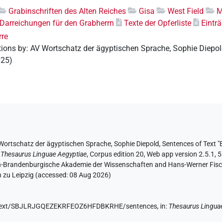
Grabinschriften des Alten Reiches
Gisa
West Field
M
Darreichungen für den Grabherrn
Texte der Opferliste
Einträ
rre
tions by
:
AV Wortschatz der ägyptischen Sprache
,
Sophie Diepo
025
)
Wortschatz der ägyptischen Sprache
, Sophie Diepold
,
Sentences of Text "E
:
Thesaurus Linguae Aegyptiae
,
Corpus edition 20, Web app version 2.5.1, 5
lin-Brandenburgische Akademie der Wissenschaften and Hans-Werner Fischer
 zu Leipzig (accessed:
08 Aug 2026
)
.de/text/SBJLRJGQEZEKRFEOZ6HFDBKRHE/sentences,
in
:
Thesaurus Lingua