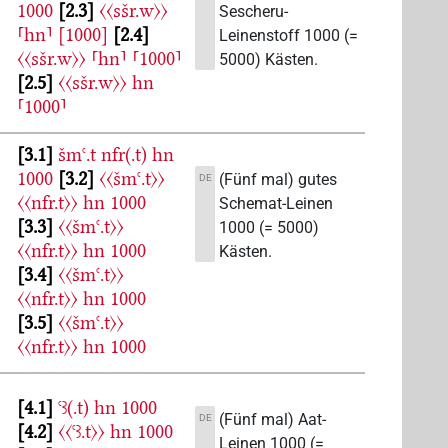
1000
2.3
〈〈sšr.w〉〉
Sescheru-
⸢hn⸣
[1000]
2.4
Leinenstoff 1000 (=
〈〈sšr.w〉〉
⸢hn⸣
⸢1000⸣
5000) Kästen.
2.5
〈〈sšr.w〉〉
hn
⸢1000⸣
3.1
šmꜥ.t
nfr(.t)
hn
1000
3.2
〈〈šmꜥ.t〉〉
(Fünf mal) gutes
DE
〈〈nfr.t〉〉
hn
1000
Schemat-Leinen
3.3
〈〈šmꜥ.t〉〉
1000 (= 5000)
〈〈nfr.t〉〉
hn
1000
Kästen.
3.4
〈〈šmꜥ.t〉〉
〈〈nfr.t〉〉
hn
1000
3.5
〈〈šmꜥ.t〉〉
〈〈nfr.t〉〉
hn
1000
4.1
ꜥꜣ(.t)
hn
1000
(Fünf mal) Aat-
DE
4.2
〈〈ꜥꜣ.t〉〉
hn
1000
Leinen 1000 (=