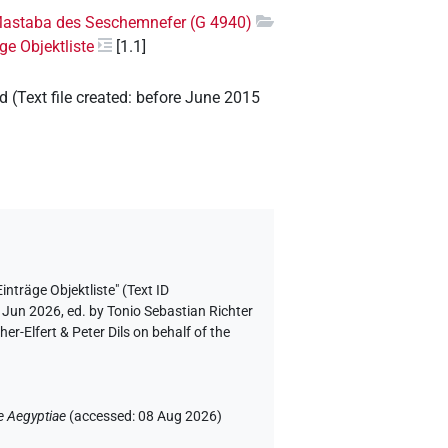
astaba des Seschemnefer (G 4940)
ge Objektliste
[1.1]
ld
(
Text file created
:
before June 2015
inträge Objektliste" (Text ID
 Jun 2026, ed. by Tonio Sebastian Richter
-Elfert & Peter Dils on behalf of the
e Aegyptiae
(
accessed
:
08 Aug 2026
)