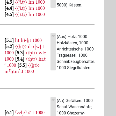
4.3
〈〈ꜥꜣ.t〉〉
hn
1000
5000) Kästen.
4.4
〈〈ꜥꜣ.t〉〉
hn
1000
4.5
〈〈ꜥꜣ.t〉〉
hn
1000
(Aus) Holz: 1000
DE
5.1
ḫt
ḥꜣ-ḫt
1000
Holzkästen, 1000
5.2
〈〈ḫt〉〉
ḏsr{w}.t
Anrichtetische, 1000
1000
5.3
〈〈ḫt〉〉
wṯz
Tragsessel, 1000
1000
5.4
〈〈ḫt〉〉
ẖr.t-
Schreibzeugbehälter,
ꜥ
1000
5.5
〈〈ḫt〉〉
1000 Siegelkästen.
m⸢ḫtm⸣.t
1000
(An) Gefäßen: 1000
DE
Schat-Waschnäpfe,
6.1
⸢zzḥꜣ⸣
šꜥ.t
1000
1000 Chezemy-