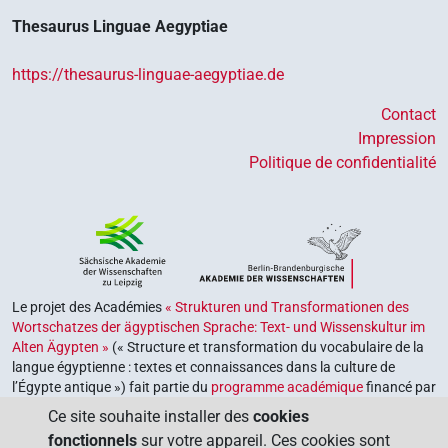
Thesaurus Linguae Aegyptiae
https://thesaurus-linguae-aegyptiae.de
Contact
Impression
Politique de confidentialité
Le projet des Académies
« Strukturen und Transformationen des
Wortschatzes der ägyptischen Sprache: Text- und Wissenskultur im
Alten Ägypten »
(« Structure et transformation du vocabulaire de la
langue égyptienne : textes et connaissances dans la culture de
l’Égypte antique ») fait partie du
programme académique
financé par
le gouvernement fédéral et les gouvernements des Länder de la
Ce site souhaite installer des
cookies
République fédérale d’Allemagne, dont le but est de préserver,
fonctionnels
sur votre appareil. Ces cookies sont
retrouver et explorer notre héritage culturel. Le programme est