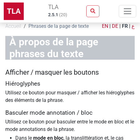
TLA
TLA
2.5.1
(
20
)
Accueil
Phrases de la page de texte
EN
|
DE
|
FR
|
ع
À propos de la page
phrases du texte
Afficher / masquer les boutons
Hiéroglyphes
Utilisez ce bouton pour masquer / afficher les hiéroglyphes
des éléments de la phrase.
Basculer mode annotation / bloc
Utilisez ce bouton pour basculer entre le mode en bloc et le
mode annotations de la phrase.
Dans le
mode en bloc
, la translittération et, le cas