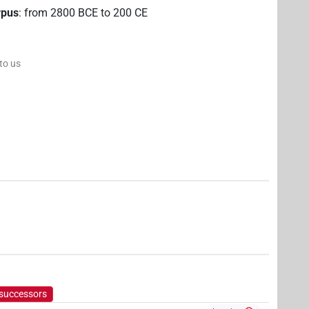
rpus
:
from
2800
BCE
to
200
CE
 to us
(
1
)
| 2×
(
1
,
2
)
.m:sg:stc
N.m:sg:stpr
2
,
3
,
4
)
 successors