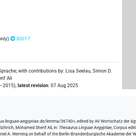
,
7
,
8
,
9
,
10
,
11
)
only)
80017
 Sprache
;
with contributions by
:
Lisa Seelau
,
Simon D.
(
1
,
2
,
3
,
4
)
g
if Ali
2–2015)
,
latest revision
:
07 Aug 2025
(
1
)
:sg:stpr
rus-linguae-aegyptiae.de/lemma/36740>
,
edited by AV Wortschatz der ä
üthrich
,
Mohamed Sherif Ali
,
in
:
Thesaurus Linguae Aegyptiae
,
Corpus edit
aniel A. Werning on behalf of the Berlin-Brandenburgische Akademie der