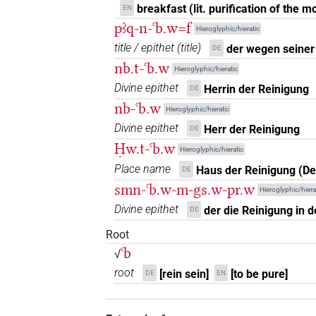
𓃀𓂝𓄐𓈗
| 1×
(
1
N.m(infl. unedited)
breakfast (lit. purification of the m
EN
pꜣq-n-ꜥb.w=f
Hieroglyphic/hieratic
𓃀𓂝𓅱𓄏𓏛𓏥
| 1×
N.m(infl. unedited)
title / epithet
(
title
)
der wegen seiner 
DE
nb.t-ꜥb.w
𓃂𓈗𓄏
Hieroglyphic/hieratic
| 1×
(
1
)
N.m:sg
Divine epithet
Herrin der Reinigung
DE
𓄐
| 4×
(
1
,
2
,
3
,
4
)
|
nb-ꜥb.w
N.m(infl. unedited)
Hieroglyphic/hieratic
Divine epithet
Herr der Reinigung
DE
𓄐𓅱
| 1×
(
1
)
N.m(infl. unedited)
Ḥw.t-ꜥb.w
Hieroglyphic/hieratic
𓄐𓅱𓈗
Place name
Haus der Reinigung (D
DE
| 1×
(
1
)
N.m:sg:stc
smn-ꜥb.w-m-gs.w-pr.w
Hieroglyphic/hiera
𓄐𓅱𓏛𓏥
| 6×
(
1
,
2
,
3
Divine epithet
N.m(infl. unedited)
der die Reinigung in d
DE
Root
𓄐𓅱𓏥
| 1×
(
1
)
N.m(infl. unedited)
ꜥb
√
𓄐𓈗
root
[rein sein]
[to be pure]
| 4×
(
1
,
2
,
3
,
4
DE
EN
N.m(infl. unedited)
(
1
,
2
)
N.m:sg:stpr