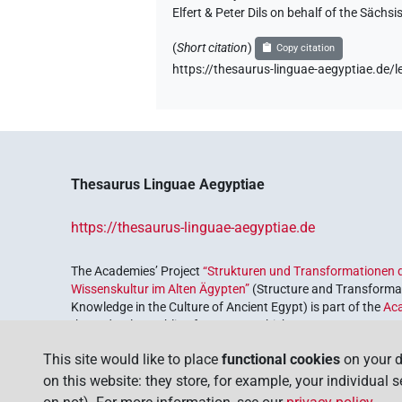
Elfert & Peter Dils on behalf of the Säc
[]𓈗𔏳
| 1×
(
1
)
N.m:sg:stpr
(
Short citation
)
Copy citation
[]𓏲𓄏𓏛𓏥
https://thesaurus-linguae-aegyptiae.de
| 1×
(
1
)
N.m:sg:stpr
𓂝[]
| 1×
(
1
)
| 1×
N.m:sg:stc
N.m:sg:s
𓂝𓃀𓏲⸮𓴚?𓏛𓏥
| 1×
(
1
)
N.m:sg
Thesaurus Linguae Aegyptiae
𓂝𓃀𓏲𓄐𓏛𓏥
| 1×
(
1
)
N.m:sg
https://thesaurus-linguae-aegyptiae.de
𓄐[]
| 1×
(
1
)
N.m:sg:stpr
The Academies’ Project
“Strukturen und Transformationen d
Wissenskultur im Alten Ägypten”
(Structure and Transformat
Knowledge in the Culture of Ancient Egypt) is part of the
Ac
the Federal Republic of Germany, which serves to preserve, r
coordinated by the
Union of the German Academies of Scie
This site would like to place
functional cookies
on your d
on this website: they store, for example, your individual 