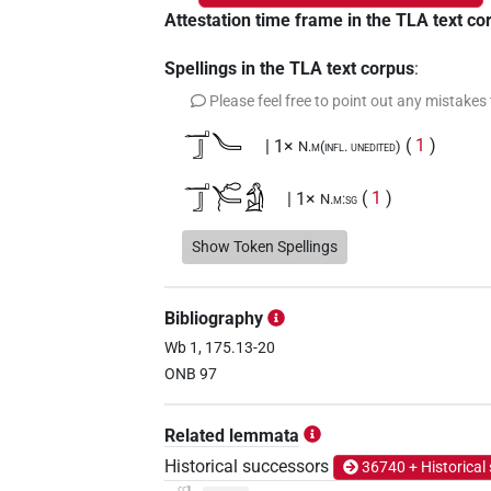
Attestation time frame in the TLA text co
Spellings in the TLA text corpus
:
Please feel free to point out any mistakes
𓂝𓃀𓄏
| 1×
(
1
)
N.m(infl. unedited)
𓂝𓃀𓄐𓀁
| 1×
(
1
)
N.m:sg
𓂝𓃀𓄐𓅱
Show Token Spellings
| 1×
(
1
)
N.m:sg:stpr
𓂝𓃀𓄐𓏛𓏥
| 2×
(
1
,
2
)
N.m:sg
Bibliography
𓂝𓃀𓅱
Wb 1, 175.13-20
| 1×
(
1
)
| 1×
N.m(infl. unedited)
N
ONB 97
𓂝𓃀𓅱𓄐𓏛𓏥
| 4×
(
1
,
N.m(infl. unedited)
Related lemmata
𓂝𓃀𓏏𓏯𓏛𓏥
| 1×
(
1
)
N.m:sg:stpr
Historical successors
36740 + Historical