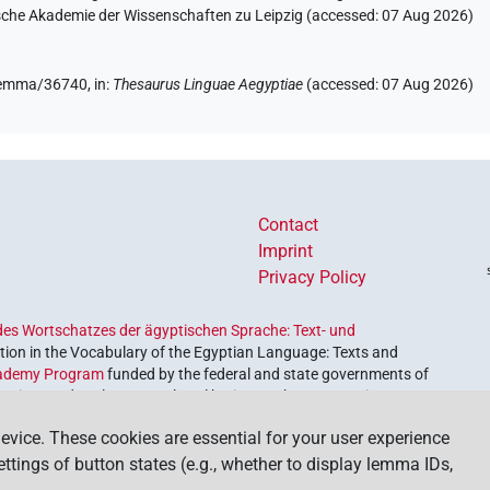
hsische Akademie der Wissenschaften zu Leipzig (accessed:
07 Aug 2026
)
/lemma/36740,
in
:
Thesaurus Linguae Aegyptiae
(
accessed
:
07 Aug 2026
)
(
1
)
tpr
Contact
Imprint
Privacy Policy
es Wortschatzes der ägyptischen Sprache: Text- und
ion in the Vocabulary of the Egyptian Language: Texts and
ademy Program
funded by the federal and state governments of
etrieve and explore our cultural heritage. The program is
nces and Humanities
.
evice. These cookies are essential for your user experience
settings of button states (e.g., whether to display lemma IDs,