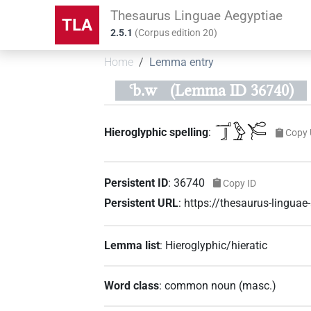
Thesaurus Linguae Aegyptiae
TLA
2.5.1
(
Corpus edition
20
)
Home
Lemma entry
ꜥb.w
(Lemma ID 36740)
𓂝𓃀𓅱𓄐
Hieroglyphic spelling
:
Copy 
Persistent ID
:
36740
Copy ID
Persistent URL
:
https://thesaurus-lingua
Lemma list
:
Hieroglyphic/hieratic
Word class
:
common noun
(
masc.
)