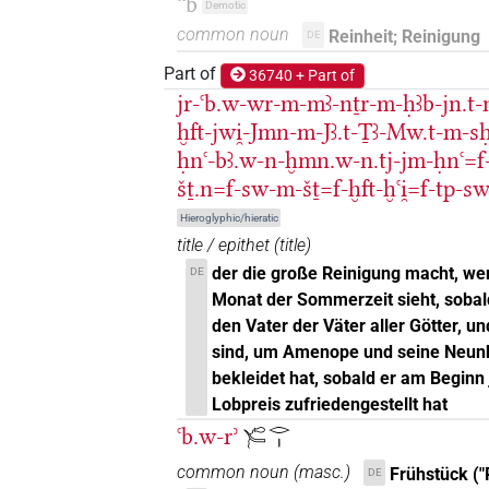
ꜥꜥb
Demotic
𓂝𓃀𓏛𓏥
| 1×
(
1
)
N.m(infl. unedited)
common noun
Reinheit; Reinigung
DE
𓂝𓃀𓏲𓄐𓏛𓏥
Part of
| 1×
(
1
)
| 1×
36740 + Part of
N.m:sg
N.m
jr-ꜥb.w-wr-m-mꜣ-nṯr-m-ḥꜣb-jn.t-
𓂝𓃀𔎆𓅱
ḫft-jwi̯-Jmn-m-Jꜣ.t-Ṯꜣ-Mw.t-m-s
| 4×
(
1
,
2
,
3
,
4
)
N.m:sg:stc
ḥnꜥ-bꜣ.w-n-ḫmn.w-n.tj-jm-ḥnꜥ=f-
𓂝𓃀𔎆𓥂𓅱
| 1×
(
1
)
N.m:sg:stpr
šṯ.n=f-sw-m-šṯ=f-ḫft-ḫꜥi̯=f-tp-
Hieroglyphic/hieratic
𓂝𓃂
| 1×
(
1
)
N.m:sg:stpr
title / epithet
(
title
)
der die große Reinigung macht, wen
DE
𓂝𓃂𓅱
| 2×
(
1
,
2
)
| 5×
N.m:sg
N.m:
Monat der Sommerzeit sieht, sob
den Vater der Väter aller Götter, un
𓂝𓃂𔎆𓅱
| 1×
(
1
)
N.m:sg
sind, um Amenope und seine Neunhe
bekleidet hat, sobald er am Beginn
𓃀𓂝𓄏𓈀𓏥
| 1×
(
1
)
N.m(infl. unedited)
Lobpreis zufriedengestellt hat
ꜥb.w-rʾ
𓃀𓂝𓄏𓏛𓏥
𓄐𓂋𓏤
| 1×
(
1
)
N.m(infl. unedited)
common noun
(
masc.
)
Frühstück (
DE