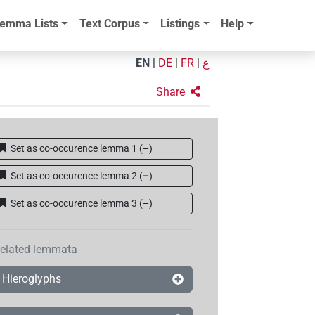
emma Lists
Text Corpus
Listings
Help
EN
|
DE
|
FR
|
ع
Share
Set as co-occurence lemma 1
(
–
)
Set as co-occurence lemma 2
(
–
)
Set as co-occurence lemma 3
(
–
)
elated lemmata
Hieroglyphs