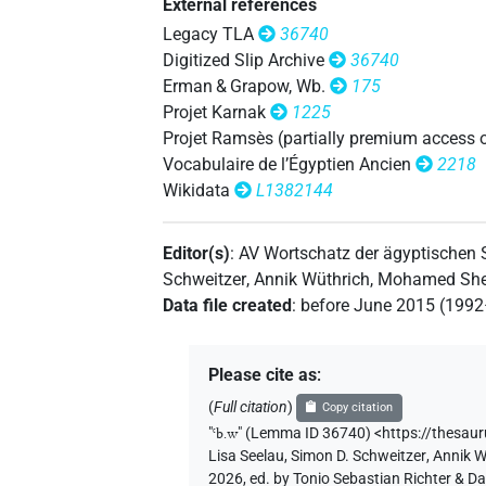
External references
𓄐𓈗𓏛𓏥
| 1×
(
1
)
N.m(infl. unedited)
Legacy TLA
36740
𓄐𓈗𓏤
Digitized Slip Archive
36740
| 1×
(
1
)
N.m(infl. unedited)
Erman & Grapow, Wb.
175
𓄐𓈘
Projet Karnak
1225
| 20×
(e.g.
1
,
2
,
3
,
4
,
5
,
6
N.m:sg
Projet Ramsès (partially premium access 
𓄐𓏛
Vocabulaire de l’Égyptien Ancien
2218
| 1×
(
1
)
N.m:sg:stc
Wikidata
L1382144
𓄐𓏛𓏥
| 2×
(
1
,
2
)
N.m:sg
Editor(s)
:
AV Wortschatz der ägyptischen
𓄐𓏥
| 1×
(
1
)
| 4×
N.m:pl:stpr
N.m:s
Schweitzer
,
Annik Wüthrich
,
Mohamed Sher
Data file created
:
before June 2015 (199
US9N201XT
| 2×
(
1
,
2
)
N.m:sg
Please cite as
:
[]𓄐𓏛𓏥
(
Full citation
)
Copy citation
| 2×
(
1
,
2
)
| 1×
N.m:sg
N.m
"
ꜥb.w
"
(Lemma ID 36740) <https://thesau
Lisa Seelau
,
Simon D. Schweitzer
,
Annik W
[]𓈗
| 1×
(
1
)
N.m:sg:stc
2026, ed. by Tonio Sebastian Richter & D