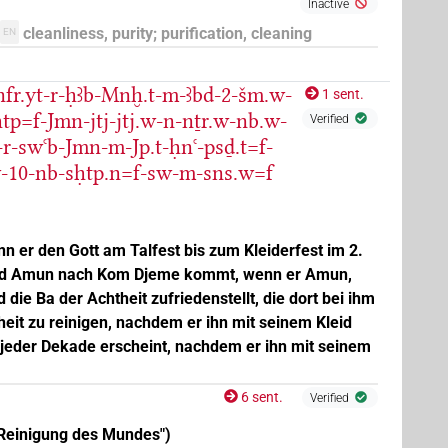
Inactive
cleanliness, purity; purification, cleaning
EN
(
1
)
| 1×
(
1
)
:sg:stc
N.m:sg:stpr
nfr.yt-r-ḥꜣb-Mnḫ.t-m-ꜣbd-2-šm.w-
1 sent.
ḥtp=f-Jmn-jtj-jtj.w-n-nṯr.w-nb.w-
| 6×
(
1
,
2
,
3
,
4
,
5
,
6
)
N.m:sg:stpr
Verified
r-swꜥb-Jmn-m-Jp.t-ḥnꜥ-psḏ.t=f-
sw-10-nb-sḥtp.n=f-sw-m-sns.w=f
n er den Gott am Talfest bis zum Kleiderfest im 2.
(
1
,
2
,
3
,
4
,
5
)
| 7×
(
1
,
2
,
3
,
4
,
5
,
6
,
7
)
sg:stc
N.m:sg:stpr
ald Amun nach Kom Djeme kommt, wenn er Amun,
d die Ba der Achtheit zufriedenstellt, die dort bei ihm
it zu reinigen, nachdem er ihn mit seinem Kleid
 jeder Dekade erscheint, nachdem er ihn mit seinem
6 sent.
Verified
"Reinigung des Mundes")