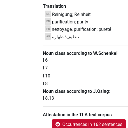
Translation
Reinigung; Reinheit
DE
purification; purity
EN
nettoyage, purification; pureté
FR
تنظيف؛ طهارة
AR
Noun class according to W.Schenkel
:
I 6
I 7
I 10
I 8
Noun class according to J.Osing
:
I 8.13
Attestation in the TLA text corpus
Occurrences in 162 sentences