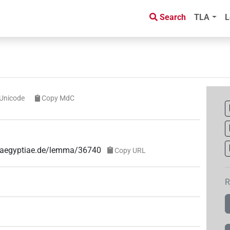
Search
TLA
L
Unicode
Copy MdC
e-aegyptiae.de/lemma/36740
Copy URL
R