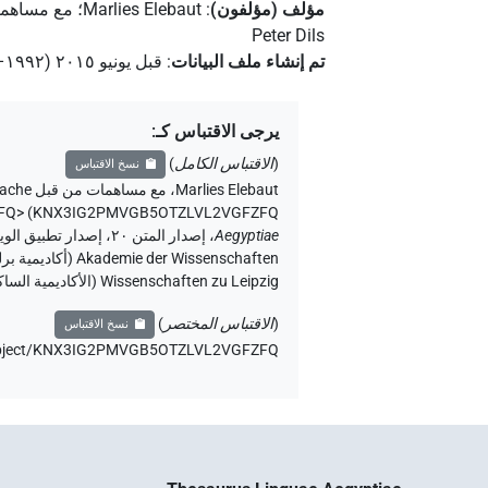
مؤلف (مؤلفون)
:
Marlies Elebaut
؛
مع مساهما
Peter Dils
تم إنشاء ملف البيانات
:
قبل يونيو ۲۰۱٥ (۱۹۹۲–۲۰۱٥)
يرجى الاقتباس كـ
:
(
الاقتباس الكامل
)
نسخ الاقتباس
Marlies Elebaut
،
مع مساهمات من قبل
rache
FQ>
)
KNX3IG2PMVGB5OTZLVL2VGFZFQ
،
Aegyptiae
Wissenschaften zu Leipzig (الأكاديمية الساكسونية للعلوم والإنسانيات في لايبزيغ) (تم الوصول:
(
الاقتباس المختصر
)
نسخ الاقتباس
de/object/KNX3IG2PMVGB5OTZLVL2VGFZFQ،