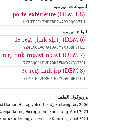
المتبوعات الهرمية
porte extérieure (DEM 1-8)
LKLTEJEHZNBZBB7WARYRQSG7IU
التوابع الهرمية
1e reg: [ḥnk sḫ.t] (DEM 6)
YZ4LX6LACRAI3AJYYXJSBH7PLE
e reg: ḥnk rnp.wt nb.wt (DEM 7)
7ZZ3QQCUEVD7DKI5NYX2CYVDVU
3e reg: ḥnk jrp (DEM 8)
7T7OTNL2URGOTM6MCSGLUNTH6U
بروتوكول الملف
nd Roman Hieroglyphic Texts), Ersteingabe, 2006
Svenja Damm, Hieroglyphenkodierung, April 2021
ktstrukturierung, allgemeine Kontrolle, Juni 2021