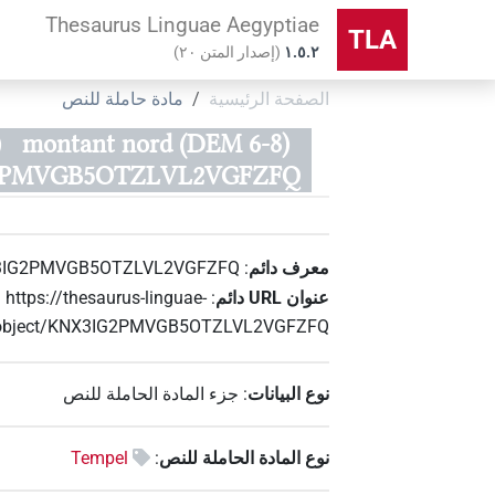
Thesaurus Linguae Aegyptiae
TLA
۱.٥.٢
(
إصدار المتن
٢٠
)
الصفحة الرئيسية
مادة حاملة للنص
montant nord (DEM 6-8)
(
PMVGB5OTZLVL2VGFZFQ)
معرف دائم
:
3IG2PMVGB5OTZLVL2VGFZFQ
عنوان‏ ‏URL‏ دائم
:
https://thesaurus-linguae-
e/object/KNX3IG2PMVGB5OTZLVL2VGFZFQ
نوع البيانات
:
جزء المادة الحاملة للنص
نوع المادة الحاملة للنص
:
Tempel