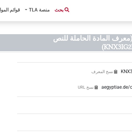
بحث
منصة‏ ‏TLA
قوائم الموا
معرف المادة الحاملة للنص
KNX3IG2
KNX
نسخ المعرف
aegyptiae.d
نسخ‏ ‏URL