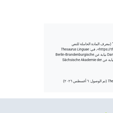
معرف المادة الحاملة للنص
<https:/
،
في
:
Thesaurus Linguae
إصدار المتن ٢٠، إصدار تطبيق الويب ۱.٥.٢، ٢٠٢٦/٦/٥ ، نُشر بواسطة Tonio Sebastian Richter و Daniel A. Werning نيابة عن Berlin-Brandenburgische
Akademie der Wissenschaften (أكاديمية برلين-براندنبورغ للعلوم والإنسانيات) و Hans-Werner Fischer-Elfert و Peter Dils نيابة عن Sächsische Akademie der
The
(
تم الوصول
:
٦ أغسطس ٢٠٢٦
)