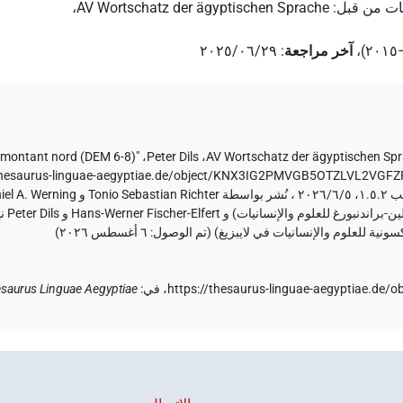
ت من قبل
:
AV Wortschatz der ägyptischen Sprache
،
،
آخر مراجعة
:
٢٠٢٥/٠٦/٢٩
"montant nord (DEM 6-8)" (
،
Peter Dils
،
AV Wortschatz der ägyptischen Sp
/thesaurus-linguae-aegyptiae.de/object/KNX3IG2PMVGB5OTZLVL2VGFZ
٦ أغسطس ٢٠٢٦
)
https://thesaurus-linguae-aegyptiae.
في
:
saurus Linguae Aegyptiae