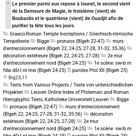
Le premier parmi eux repose à Iounet, le second vient
FR
de la Demeure de Magie, le troisième (vient) de
Boubastis et le quatrième (vient) de Ouadjit afin de
purifier ta tête tous les jours.
Graeco-Roman Temple Inscriptions / Griechisch-römische
Tempeltexte
Bigge
pronaos (Bîgeh 22-47)
murs
d'entrecolonnement (Bîgeh 22, 24-25, 27-28, 31-32, 35-36)
décoration extérieure (Bîgeh 22, 24-25, 27-28)
2e mur
d'entrecolonnement nord (Bîgeh 24-25)
1e scène: swꜥb m
fdw dšr.t nt mw (Bîgeh 24-25)
paroles Ptol XII (Bîgeh 25)
Big25,11
Texts from Various Projects / Texte von unterschiedlichen
Projekten
Leuven Online Index of Ptolemaic and Roman
Hieroglyphic Texts, Katholieke Universiteit Leuven
Bigge
pronaos (Bîgeh 22-47)
murs d'entrecolonnement
(Bîgeh 22, 24-25, 27-28, 31-32, 35-36)
décoration
extérieure (Bîgeh 22, 24-25, 27-28)
2e mur
d'entrecolonnement nord (Bîgeh 24-25)
1e scène: swꜥb m
fdw dšr.t nt mw (Bîgeh 24-25)
paroles Ptol XII (Bîgeh 25)