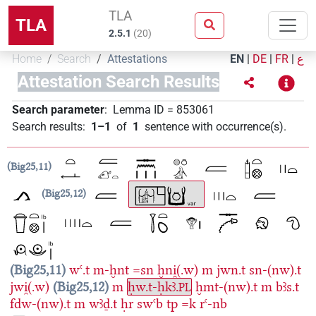
TLA
TLA
2.5.1
(
20
)
Home
Search
Attestations
EN
|
DE
|
FR
|
ع
Attestation Search Results
Search parameter
:
Lemma ID
=
853061
Search results
:
1–1
of
1
sentence with occurrence(s)
.
Big25,11
Big25,12
Big25,11
wꜥ.t
m-ḫnt
=sn
ḫni̯(.w)
m
jwn.t
sn-(nw).t
jwi̯(.w)
Big25,12
m
ḥw.t-ḥkꜣ.
ḫmt-(nw).t
m
bꜣs.t
PL
fdw-(nw).t
m
wꜣḏ.t
ḥr
swꜥb
tp
=k
rꜥ-nb