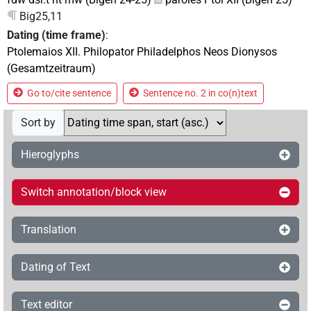
Big25,11
Dating (time frame)
:
Ptolemaios XII. Philopator Philadelphos Neos Dionysos
(Gesamtzeitraum)
Go to/cite sentence
Sentence no. 2 in co(n)text
Sort by
Hieroglyphs
Switch annotation/block view
Translation
Dating of Text
Text editor