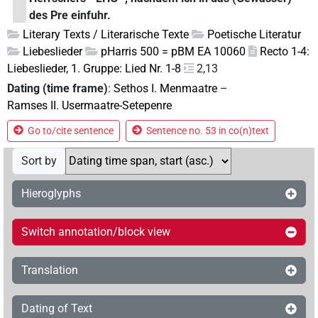
des Pre einfuhr.
Literary Texts / Literarische Texte
Poetische Literatur
Liebeslieder
pHarris 500 = pBM EA 10060
Recto 1-4:
Liebeslieder, 1. Gruppe: Lied Nr. 1-8
2,13
Dating (time frame)
:
Sethos I. Menmaatre
–
Ramses II. Usermaatre-Setepenre
Go to/cite sentence
Sentence no. 53 in co(n)text
Sort by
Hieroglyphs
Switch annotation/block view
Translation
Dating of Text