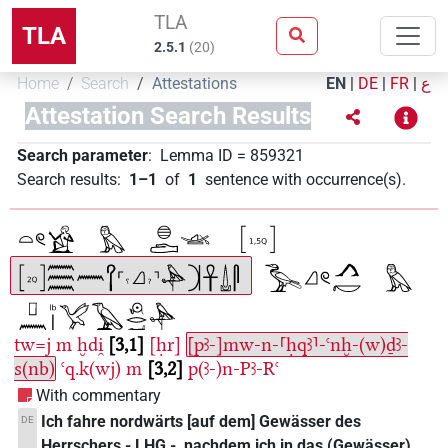
TLA
TLA
2.5.1
(
20
)
Home
Search
Attestations
EN
|
DE
|
FR
|
ع
Attestation Search Results
Search parameter
:
Lemma ID
=
859321
Search results
:
1–1
of
1
sentence with occurrence(s)
.
tw=j
m
ḫdi̯
3,1
[ḥr]
[pꜣ-]mw-n-⸢ḥqꜣ⸣-ꜥnḫ-(w)ḏꜣ-
s(nb)
ꜥq.k(wj)
m
3,2
p(ꜣ-)n-Pꜣ-Rꜥ
With commentary
Ich fahre nordwärts [auf dem] Gewässer des
DE
Herrschers - LHG -, nachdem ich in das (Gewässer)