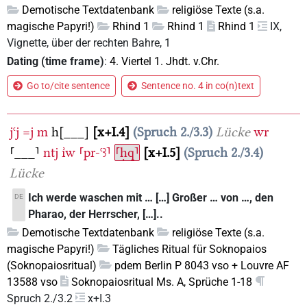
Demotische Textdatenbank
religiöse Texte (s.a.
magische Papyri!)
Rhind 1
Rhind 1
Rhind 1
IX,
Vignette, über der rechten Bahre, 1
Dating (time frame)
:
4. Viertel 1. Jhdt. v.Chr.
Go to/cite sentence
Sentence no. 4 in co(n)text
jꜥj
=j
m
h[___]
x+I.4
Spruch 2./3.3
Lücke
wr
⸢___⸣
ntj
ı͗w
⸢pr-ꜥꜣ⸣
⸢ḥq⸣
x+I.5
Spruch 2./3.4
Lücke
Ich werde waschen mit … […] Großer … von …, den
DE
Pharao, der Herrscher, […]..
Demotische Textdatenbank
religiöse Texte (s.a.
magische Papyri!)
Tägliches Ritual für Soknopaios
(Soknopaiosritual)
pdem Berlin P 8043 vso + Louvre AF
13588 vso
Soknopaiosritual Ms. A, Sprüche 1-18
Spruch 2./3.2
x+I.3