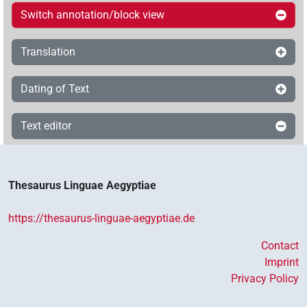
Switch annotation/block view
Translation
Dating of Text
Text editor
Thesaurus Linguae Aegyptiae
https://thesaurus-linguae-aegyptiae.de
Contact
Imprint
Privacy Policy