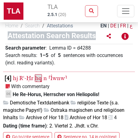
TLA
TLA
2.5.1
(
20
)
Home
Search
Attestations
EN
|
DE
|
FR
|
ع
Attestation Search Results
Search parameter
:
Lemma ID
=
d4288
Search results
:
1–5
of
5
sentences with occurrences
(incl. reading variants)
.
4
hj
Rꜥ-Ḥr
ḥq
n
⸢I͗wnw⸣
With commentary
He Re-Horus, Herrscher von Heliopolis!
DE
Demotische Textdatenbank
religiöse Texte (s.a.
magische Papyri!)
Ostraka magischen und religiösen
Inhalts
Archive of Hor 18
Archive of Hor 18
4
Dating (time frame)
:
2. Viertel 2. Jhdt. v.Chr.
Go to/cite sentence
Sentence no. 14 in co(n)text