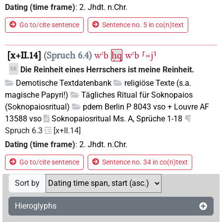
Dating (time frame)
:
2. Jhdt. n.Chr.
Go to/cite sentence
Sentence no. 5 in co(n)text
x+II.14
Spruch 6.4
wꜥb
ḥq
wꜥb
⸢=j⸣
Die Reinheit eines Herrschers ist meine Reinheit.
DE
Demotische Textdatenbank
religiöse Texte (s.a.
magische Papyri!)
Tägliches Ritual für Soknopaios
(Soknopaiosritual)
pdem Berlin P 8043 vso + Louvre AF
13588 vso
Soknopaiosritual Ms. A, Sprüche 1-18
Spruch 6.3
[x+II.14]
Dating (time frame)
:
2. Jhdt. n.Chr.
Go to/cite sentence
Sentence no. 34 in co(n)text
Sort by
Hieroglyphs