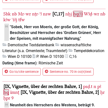
Sbk
nb
Mr-wr
nṯr-ꜥꜣ
nsw
C,17
nḫj
ḥq(ꜣ)
Wꜣḏ-wr
nb
kꜣw
ꜥšꜣj
tfw
"Sobek, Herr von Moeris, der große Gott, der König,
DE
Beschützer und Herrscher des 'Großen Grünen', Herr
der Speisen, mit mannigfacher Nahrung,"
Demotische Textdatenbank
wissenschaftliche
Literatur (s.a. Omentexte; Traumtexte!)
Tempeldekoration
Wien D 10100
P. Wien D 10100
C,16
Dating (time frame)
:
Römische Zeit
Go to/cite sentence
Sentence no. 70 in co(n)text
IX, Vignette, über der rechten Bahre, 1
psḏ.t
n
pꜣ
ḥq
ı͗mnṱ
IX, Vignette, über der rechten Bahre, 2
ḫr
ḫpr
9
Neunheit des Herrschers des Westens, beträgt 9.
DE