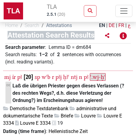
TLA
TLA
2.5.1
(
20
)
Home
Search
Attestations
EN
|
DE
|
FR
|
ع
Attestation Search Results
Search parameter
:
Lemma ID
=
dm684
Search results
:
1–2
of
2
sentences with occurrences
(incl. reading variants)
.
mj
ı͗r
pꜣ
20
sp
wꜥb
r
pꜣj
ḫꜣꜥ
ntj
n
pꜣ
ꜥ.wj-ḫꜥ
Laß die übrigen Priester gegen dieses Verlassen (?
DE
des rechten Wegs?, d.h. diese Verletzung der
Ordnung?) im Erscheinungshaus agieren!
Demotische Textdatenbank
administrative und
dokumentarische Texte
Briefe
Louvre
Louvre E
3334
Louvre E 3334
19
Dating (time frame)
:
Hellenistische Zeit