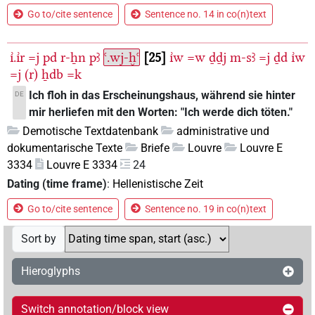
Go to/cite sentence
Sentence no. 14 in co(n)text
ı͗.ı͗r
=j
pd
r-ẖn
pꜣ
ꜥ.wj-ḫꜥ
25
ı͗w
=w
ḏḏj
m-sꜣ
=j
ḏd
ı͗w
=j
(r)
ẖdb
=k
Ich floh in das Erscheinungshaus, während sie hinter
DE
mir herliefen mit den Worten: "Ich werde dich töten."
Demotische Textdatenbank
administrative und
dokumentarische Texte
Briefe
Louvre
Louvre E
3334
Louvre E 3334
24
Dating (time frame)
:
Hellenistische Zeit
Go to/cite sentence
Sentence no. 19 in co(n)text
Sort by
Hieroglyphs
Switch annotation/block view