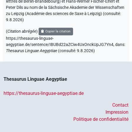
lettres de Berlin-Brandebourg) et Hans-Werner Fischer-Elfert et
Peter Dils au nom de la Sächsische Akademie der Wissenschaften
zu Leipzig (Académie des sciences de Saxe à Leipzig) (consulté:
9.8.2026
)
(
Citation abrégée
)
Copier la citation
https://thesaurus-linguae-
aegyptiae.de/sentence/IBUBd22aZCiw4UxOnckUpJG7Yn4,
dans
:
Thesaurus Linguae Aegyptiae
(
consulté
:
9.8.2026
)
Thesaurus Linguae Aegyptiae
https://thesaurus-linguae-aegyptiae.de
Contact
Impression
Politique de confidentialité