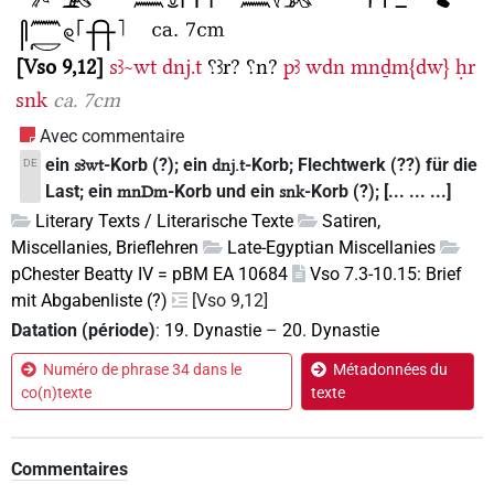
Vso 9,12
sꜣ~wt
dnj.t
⸮ꜣr?
⸮n?
pꜣ
wdn
mnḏm{dw}
ḥr
snk
ca. 7cm
Avec commentaire
ein
-Korb (?); ein
-Korb; Flechtwerk (??) für die
DE
sꜣwt
dnj.t
Last; ein
-Korb und ein
-Korb (?); [... ... ...]
mnDm
snk
Literary Texts / Literarische Texte
Satiren,
Miscellanies, Brieflehren
Late-Egyptian Miscellanies
pChester Beatty IV = pBM EA 10684
Vso 7.3-10.15: Brief
mit Abgabenliste (?)
[Vso 9,12]
Datation (période)
:
19. Dynastie
–
20. Dynastie
Numéro de phrase 34 dans le
Métadonnées du
co(n)texte
texte
Commentaires