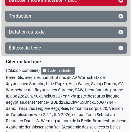
Basculer mode annotation / bloc
Traduction
Datation du texte
Éditeur du texte
Citer en tant que
:
(
Citation complète
)
Copier la citation
Peter Dils
,
avec des contributions de
AV Wortschatz der
ägyptischen Sprache
,
Lutz Popko
,
Anja Weber
,
Svenja Damm
,
AV
Wortschatz der ägyptischen Sprache, SAW
,
Identifiant de phrase
IBUBd22aZCiw4UxOnckUpJG7Yn4
<https://thesaurus-linguae-
aegyptiae.de/sentence/IBUBd22aZCiw4UxOnckUpJG7Yn4>
,
dans
:
Thesaurus Linguae Aegyptiae
,
Édition du corpus 20, Version
de l’application web 2.5.1, 5.6.2026, éd. par Tonio Sebastian
Richter et Daniel A. Werning au nom de la Berlin-Brandenburgische
Akademie der Wissenschaften (Académie des sciences et belles-