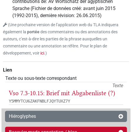
contributions de
:
AV Wortschatz der ägyptischen
Sprache
(
Fichier de données créé
:
avant juin 2015
(1992-2015)
,
dernière révision
:
26.06.2015
)
(
Une prochaine version de l’application web du TLA indiquera
également la
portée
des commentaires ou des annotations des
auteurs, c’est-à-dire les parties de la phrase auxquelles un
commentaire ou une annotation se réfère. Pour le plan de
développement, voir
ici
.
)
Lien
Texte ou sous-texte correspondant
Texte
Vso 7.3-10.15: Brief mit Abgabenliste (?)
Y5MMYTCU6ZAKFNBLFJQYTUXZ7Y
Hiéroglyphes