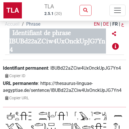
TLA
TLA
2.5.1
(
20
)
Accueil
Phrase
EN
|
DE
|
FR
|
ع
Identifiant de phrase
IBUBd22aZCiw4UxOnckUpJG7Yn
4
Identifiant permanent
:
IBUBd22aZCiw4UxOnckUpJG7Yn4
Copier ID
URL permanente
:
https://thesaurus-linguae-
aegyptiae.de/sentence/IBUBd22aZCiw4UxOnckUpJG7Yn4
Copier URL