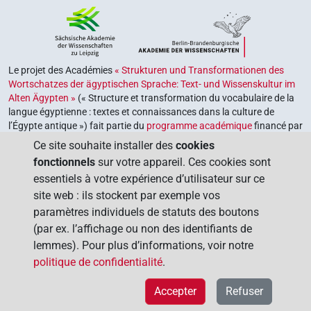
Le projet des Académies
« Strukturen und Transformationen des
Wortschatzes der ägyptischen Sprache: Text- und Wissenskultur im
Alten Ägypten »
(« Structure et transformation du vocabulaire de la
langue égyptienne : textes et connaissances dans la culture de
l’Égypte antique ») fait partie du
programme académique
financé par
le gouvernement fédéral et les gouvernements des Länder de la
Ce site souhaite installer des
cookies
République fédérale d’Allemagne, dont le but est de préserver,
fonctionnels
sur votre appareil. Ces cookies sont
retrouver et explorer notre héritage culturel. Le programme est
essentiels à votre expérience d’utilisateur sur ce
coordonné par l’
Union des académies allemandes des sciences et
site web : ils stockent par exemple vos
des lettres
.
paramètres individuels de statuts des boutons
(par ex. l’affichage ou non des identifiants de
lemmes). Pour plus d’informations, voir notre
politique de confidentialité
.
Accepter
Refuser