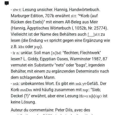
-
: Lesung unsicher. Hannig, Handwörterbuch.
sꜣw.t
Marburger Edition, 707b erwähnt
: "*Korb (auf
sꜣ.t
Rücken des Esels)" mit einem AR-Beleg aus Meir
(Hannig, Ägyptisches Wörterbuch I, 1052b, Nr. 25774).
Vielleicht ist der Name des Behälters auch
zu
[__]sꜣ.t
lesen (die Endung
spricht gegen eine Ergänzung wie
wt
z.B.
oder
).
kbs
jrqs
-
: unklar. Soll man
: "flechten; Flechtwerk"
ꜣr n
[n]bd
lesen? L. Giddy, Egyptian Oases, Warminster 1987, 87
vermutet ein Substantiv "nets" oder "bags", irgendein
Behälter, mit einem zu ergänzenden Determinativ nach
dem schlagenden Mann.
-
: unbekanntes Wort. Es gibt ein
-Gefäß. Der
snk
snk.yt
Korb
wird häufig zusammen mit
: "Sieb;
mnDm
nqr
Deckel (?)" erwähnt, aber eine Lesung
ist
Hr=s n{k}〈qr〉
keine Lösung.
Auteur du commentaire
:
Peter Dils
,
avec des