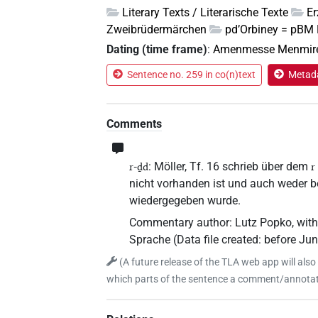
Literary Texts / Literarische Texte
E
Zweibrüdermärchen
pd’Orbiney = pBM
Dating (time frame)
:
Amenmesse Menmir
Sentence no. 259 in co(n)text
Metada
Comments
: Möller, Tf. 16 schrieb über dem
r-ḏd
r
nicht vorhanden ist und auch weder b
wiedergegeben wurde.
Commentary author
:
Lutz Popko
,
with
Sprache
(
Data file created
:
before Ju
(
A future release of the TLA web app will also
which parts of the sentence a comment/annotati