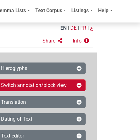
emma Lists
Text Corpus
Listings
Help
EN
|
DE
|
FR
|
ع
Share
Info
Hieroglyphs
Switch annotation/block view
Translation
Dating of Text
Text editor