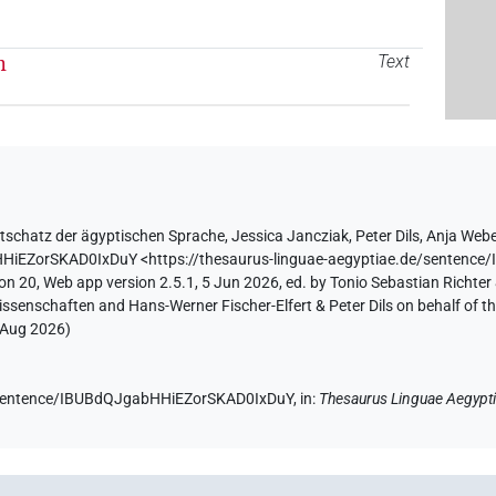
n
Text
tschatz der ägyptischen Sprache
,
Jessica Jancziak
,
Peter Dils
,
Anja Web
HHiEZorSKAD0IxDuY
<https://thesaurus-linguae-aegyptiae.de/senten
on 20, Web app version 2.5.1, 5 Jun 2026, ed. by Tonio Sebastian Richter 
ssenschaften and Hans-Werner Fischer-Elfert & Peter Dils on behalf of 
 Aug 2026
)
de/sentence/IBUBdQJgabHHiEZorSKAD0IxDuY,
in
:
Thesaurus Linguae Aegypt