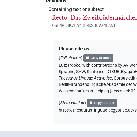
Relations
Containing text or subtext
Recto: Das Zweibrüdermärche
C6HNRC4K7FAYBHNDS3LV24EANI
Please cite as
:
(
Full citation
)
Copy citation
Lutz Popko
,
with contributions by
AV Wor
Sprache, SAW
,
Sentence ID IBUBdQJgab
Thesaurus Linguae Aegyptiae
,
Corpus editi
Berlin-Brandenburgische Akademie der Wi
Wissenschaften zu Leipzig (accessed:
09
(
Short citation
)
Copy citation
https://thesaurus-linguae-aegyptiae.