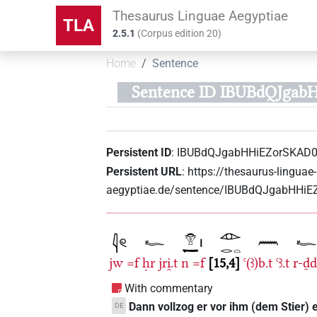
Thesaurus Linguae Aegyptiae
TLA
2.5.1
(
Corpus edition
20
)
Home
Sentence
Sentence ID IBUBdQJga
Persistent ID
:
IBUBdQJgabHHiEZorSKAD0
Persistent URL
:
https://thesaurus-linguae-
aegyptiae.de/sentence/IBUBdQJgabHHi
jw
=f
ḥr
jri̯.t
n
=f
15,4
ꜥ(ꜣ)b.t
ꜥꜣ.t
r-ḏ
With commentary
Dann vollzog er vor ihm (dem Stier) 
DE