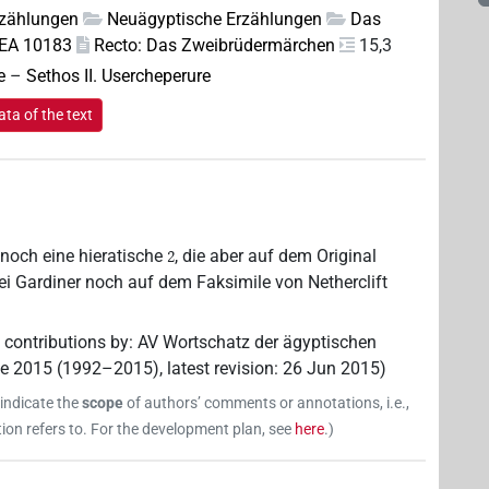
rzählungen
Neuägyptische Erzählungen
Das
 EA 10183
Recto: Das Zweibrüdermärchen
15,3
e
–
Sethos II. Usercheperure
ta of the text
noch eine hieratische
, die aber auf dem Original
2
ei Gardiner noch auf dem Faksimile von Netherclift
 contributions by
:
AV Wortschatz der ägyptischen
ne 2015 (1992–2015)
,
latest revision
:
26 Jun 2015
)
 indicate the
scope
of authors’ comments or annotations, i.e.,
on refers to. For the development plan, see
here
.
)