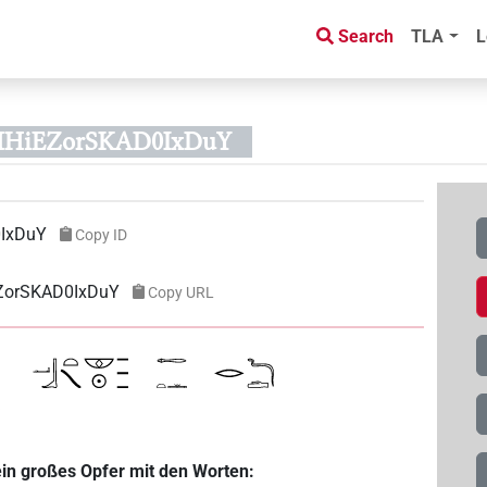
Search
TLA
L
bHHiEZorSKAD0IxDuY
IxDuY
Copy ID
EZorSKAD0IxDuY
Copy URL
d
ein großes Opfer mit den Worten: