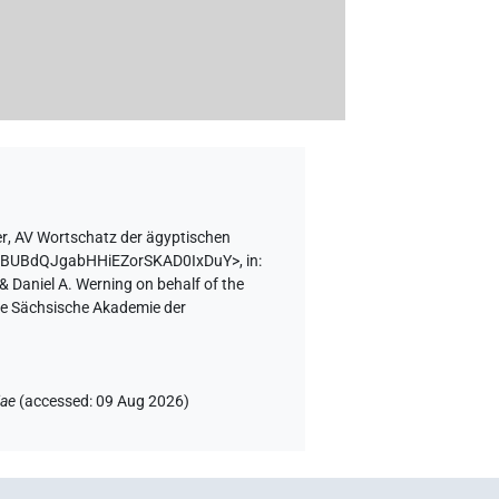
er
,
AV Wortschatz der ägyptischen
ce/IBUBdQJgabHHiEZorSKAD0IxDuY>
,
in
:
& Daniel A. Werning on behalf of the
the Sächsische Akademie der
iae
(
accessed
:
09 Aug 2026
)