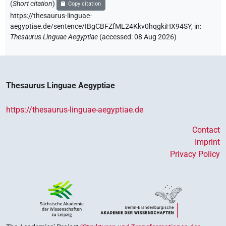
(
Short citation
)
Copy citation
https://thesaurus-linguae-
aegyptiae.de/sentence/IBgCBFZfML24Kkv0hqgkiHX94SY,
in
:
Thesaurus Linguae Aegyptiae
(
accessed
:
08 Aug 2026
)
Thesaurus Linguae Aegyptiae
https://thesaurus-linguae-aegyptiae.de
Contact
Imprint
Privacy Policy