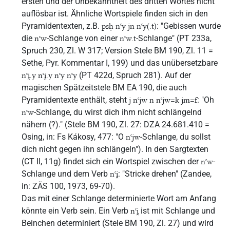
ersten und der Unbekanntheit des dritten Wortes nicht
auflösbar ist. Ähnliche Wortspiele finden sich in den
Pyramidentexten, z.B.
: "Gebissen wurde
psḥ nꜥy jn nꜥy(.t)
die
-Schlange von einer
-Schlange" (PT 233a,
nꜥw
nꜥw.t
Spruch 230, Zl. W 317; Version Stele BM 190, Zl. 11 =
Sethe, Pyr. Kommentar I, 199) und das unübersetzbare
(PT 422d, Spruch 281). Auf der
nꜥi̯.y nꜥi̯.y nꜥy nꜥy
magischen Spätzeitstele BM EA 190, die auch
Pyramidentexte enthält, steht
: "Oh
j nꜥjw n nꜥjw=k jm=f
-Schlange, du wirst dich ihm nicht schlängelnd
nꜥw
nähern (?)." (Stele BM 190, Zl. 27: DZA 24.681.410 =
Osing, in: Fs Kákosy, 477: "O
-Schlange, du sollst
nꜥjw
dich nicht gegen ihn schlängeln"). In den Sargtexten
(CT II, 11g) findet sich ein Wortspiel zwischen der
-
nꜥw
Schlange und dem Verb
: "Stricke drehen" (Zandee,
nꜥi̯
in: ZÄS 100, 1973, 69-70).
Das mit einer Schlange determinierte Wort am Anfang
könnte ein Verb sein. Ein Verb
ist mit Schlange und
nꜥi̯
Beinchen determiniert (Stele BM 190, Zl. 27) und wird