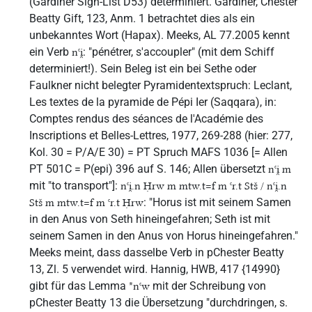
(Gardiner Sign-List D53) determiniert. Gardiner, Chester
Beatty Gift, 123, Anm. 1 betrachtet dies als ein
unbekanntes Wort (Hapax). Meeks, AL 77.2005 kennt
ein Verb
: "pénétrer, s'accoupler" (mit dem Schiff
nꜥi̯
determiniert!). Sein Beleg ist ein bei Sethe oder
Faulkner nicht belegter Pyramidentextspruch: Leclant,
Les textes de la pyramide de Pépi Ier (Saqqara), in:
Comptes rendus des séances de l'Académie des
Inscriptions et Belles-Lettres, 1977, 269-288 (hier: 277,
Kol. 30 = P/A/E 30) = PT Spruch MAFS 1036 [= Allen
PT 501C = P(epi) 396 auf S. 146; Allen übersetzt
nꜥi̯ m
mit "to transport"]:
nꜥi̯.n Ḥrw m mtw.t=f m ꜥr.t Stš / nꜥi̯.n
: "Horus ist mit seinem Samen
Stš m mtw.t=f m ꜥr.t Ḥrw
in den Anus von Seth hineingefahren; Seth ist mit
seinem Samen in den Anus von Horus hineingefahren."
Meeks meint, dass dasselbe Verb in pChester Beatty
13, Zl. 5 verwendet wird. Hannig, HWB, 417 {14990}
gibt für das Lemma
mit der Schreibung von
*nꜥw
pChester Beatty 13 die Übersetzung "durchdringen, s.