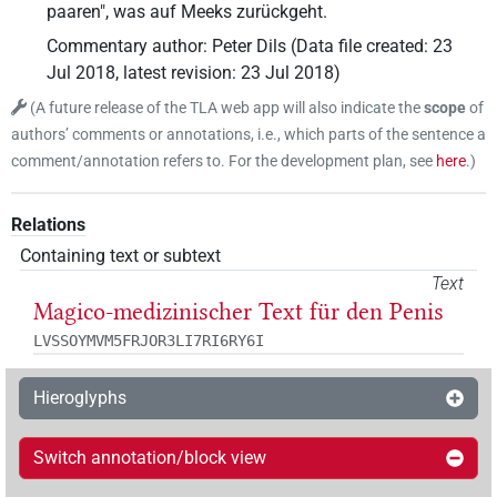
paaren", was auf Meeks zurückgeht.
Commentary author
:
Peter Dils
(
Data file created
:
23
Jul 2018
,
latest revision
:
23 Jul 2018
)
(
A future release of the TLA web app will also indicate the
scope
of
authors’ comments or annotations, i.e., which parts of the sentence a
comment/annotation refers to. For the development plan, see
here
.
)
Relations
Containing text or subtext
Text
Magico-medizinischer Text für den Penis
LVSSOYMVM5FRJOR3LI7RI6RY6I
Hieroglyphs
Switch annotation/block view