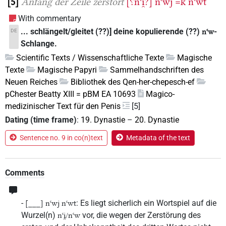
5
Anfang der Zeile zerstört
[⸮nꜥi̯?]
nꜥwj
=k
nꜥwt
With commentary
... schlängelt/gleitet (??)] deine kopulierende (??)
-
DE
nꜥw
Schlange.
Scientific Texts / Wissenschaftliche Texte
Magische
Texte
Magische Papyri
Sammelhandschriften des
Neuen Reiches
Bibliothek des Qen-her-chepesch-ef
pChester Beatty XIII = pBM EA 10693
Magico-
medizinischer Text für den Penis
[5]
Dating (time frame)
:
19. Dynastie
–
20. Dynastie
Sentence no. 9 in co(n)text
Metadata of the text
Comments
-
: Es liegt sicherlich ein Wortspiel auf die
[___] nꜥwj nꜥwt
Wurzel(n)
vor, die wegen der Zerstörung des
nꜥi̯/nꜥw