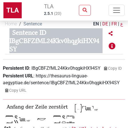
TLA
TLA
2.5.1
(
20
)
Home
Sentence
EN
|
DE
|
FR
|
ع
Sentence ID
IBgCBFZfML24Kkv0hqgkiHX94
SY
Persistent ID
:
IBgCBFZfML24Kkv0hqgkiHX94SY
Copy ID
Persistent URL
:
https://thesaurus-linguae-
aegyptiae.de/sentence/IBgCBFZfML24Kkv0hqgkiHX94SY
Copy URL