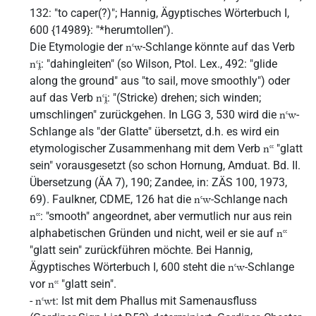
132: "to caper(?)"; Hannig, Ägyptisches Wörterbuch I,
600 {14989}: "*herumtollen").
Die Etymologie der
-Schlange könnte auf das Verb
nꜥw
: "dahingleiten" (so Wilson, Ptol. Lex., 492: "glide
nꜥi̯
along the ground" aus "to sail, move smoothly") oder
auf das Verb
: "(Stricke) drehen; sich winden;
nꜥi̯
umschlingen" zurückgehen. In LGG 3, 530 wird die
-
nꜥw
Schlange als "der Glatte" übersetzt, d.h. es wird ein
etymologischer Zusammenhang mit dem Verb
"glatt
nꜥꜥ
sein" vorausgesetzt (so schon Hornung, Amduat. Bd. II.
Übersetzung (ÄA 7), 190; Zandee, in: ZÄS 100, 1973,
69). Faulkner, CDME, 126 hat die
-Schlange nach
nꜥw
: "smooth" angeordnet, aber vermutlich nur aus rein
nꜥꜥ
alphabetischen Gründen und nicht, weil er sie auf
nꜥꜥ
"glatt sein" zurückführen möchte. Bei Hannig,
Ägyptisches Wörterbuch I, 600 steht die
-Schlange
nꜥw
vor
"glatt sein".
nꜥꜥ
-
: Ist mit dem Phallus mit Samenausfluss
nꜥwt