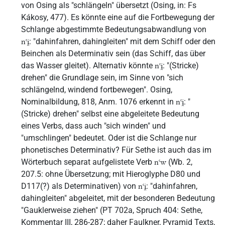
von Osing als "schlängeln" übersetzt (Osing, in: Fs
Kákosy, 477). Es könnte eine auf die Fortbewegung der
Schlange abgestimmte Bedeutungsabwandlung von
: "dahinfahren, dahingleiten" mit dem Schiff oder den
nꜥi̯
Beinchen als Determinativ sein (das Schiff, das über
das Wasser gleitet). Alternativ könnte
: "(Stricke)
nꜥi̯
drehen" die Grundlage sein, im Sinne von "sich
schlängelnd, windend fortbewegen". Osing,
Nominalbildung, 818, Anm. 1076 erkennt in
: "
nꜥi̯
(Stricke) drehen" selbst eine abgeleitete Bedeutung
eines Verbs, dass auch "sich winden" und
"umschlingen" bedeutet. Oder ist die Schlange nur
phonetisches Determinativ? Für Sethe ist auch das im
Wörterbuch separat aufgelistete Verb
(Wb. 2,
nꜥw
207.5: ohne Übersetzung; mit Hieroglyphe D80 und
D117(?) als Determinativen) von
: "dahinfahren,
nꜥi̯
dahingleiten" abgeleitet, mit der besonderen Bedeutung
"Gauklerweise ziehen" (PT 702a, Spruch 404: Sethe,
Kommentar III, 286-287; daher Faulkner, Pyramid Texts,