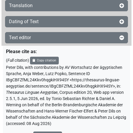
Translation
Dating of Text
Text editor
Please cite as
:
(
Full citation
)
Copy citation
Peter Dils
,
with contributions by
AV Wortschatz der ägyptischen
Sprache
,
Anja Weber
,
Lutz Popko
,
Sentence ID
IBgCBFZfML24Kkv0hqgkiHX94SY
<https://thesaurus-linguae-
aegyptiae.de/sentence/IBgCBFZfML24Kkv0hqgkiHX94SY>
,
in
:
Thesaurus Linguae Aegyptiae
,
Corpus edition 20, Web app version
2.5.1, 5 Jun 2026, ed. by Tonio Sebastian Richter & Daniel A.
Werning on behalf of the Berlin-Brandenburgische Akademie der
Wissenschaften and Hans-Werner Fischer-Elfert & Peter Dils on
behalf of the Sächsische Akademie der Wissenschaften zu Leipzig
(accessed:
08 Aug 2026
)